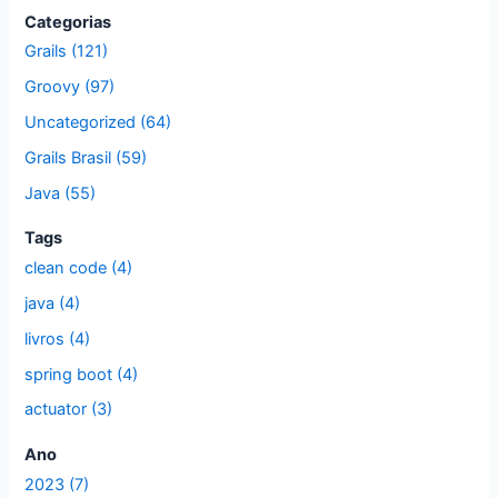
s
Categorias
q
Grails (121)
u
Groovy (97)
i
Uncategorized (64)
s
Grails Brasil (59)
a
Java (55)
r
p
Tags
clean code (4)
o
r
java (4)
:
livros (4)
spring boot (4)
actuator (3)
Ano
2023 (7)