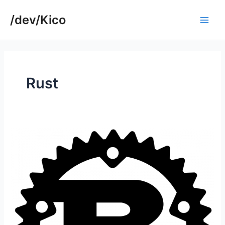
Ir
/dev/Kico
para
Main
o
conteúdo
Men
Rust