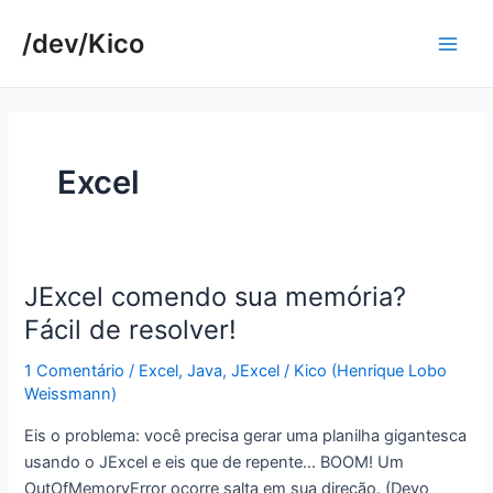
Ir
/dev/Kico
para
Main
o
conteúdo
Men
Excel
JExcel comendo sua memória?
Fácil de resolver!
1 Comentário
/
Excel
,
Java
,
JExcel
/
Kico (Henrique Lobo
Weissmann)
Eis o problema: você precisa gerar uma planilha gigantesca
usando o JExcel e eis que de repente… BOOM! Um
OutOfMemoryError ocorre salta em sua direção. (Devo