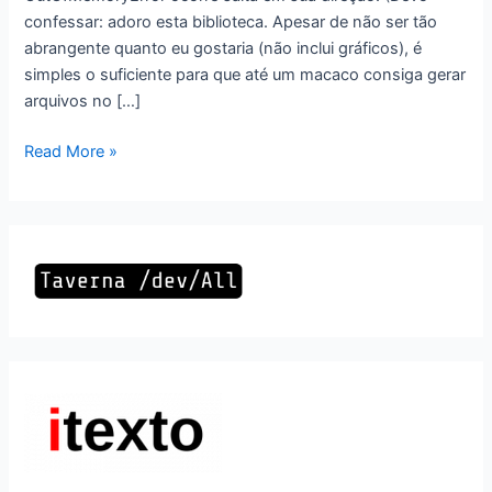
confessar: adoro esta biblioteca. Apesar de não ser tão
abrangente quanto eu gostaria (não inclui gráficos), é
simples o suficiente para que até um macaco consiga gerar
arquivos no […]
JExcel
Read More »
comendo
sua
memória?
Fácil
de
resolver!