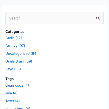
P
e
s
Categorias
q
Grails (121)
u
Groovy (97)
i
Uncategorized (64)
s
Grails Brasil (59)
a
Java (55)
r
p
Tags
clean code (4)
o
r
java (4)
:
livros (4)
spring boot (4)