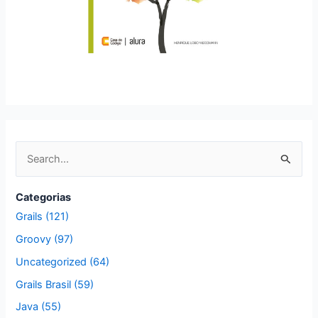
P
e
s
Categorias
q
Grails (121)
u
Groovy (97)
i
Uncategorized (64)
s
Grails Brasil (59)
a
Java (55)
r