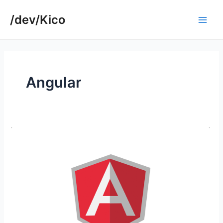
Ir
/dev/Kico
para
Main
o
conteúdo
Men
Angular