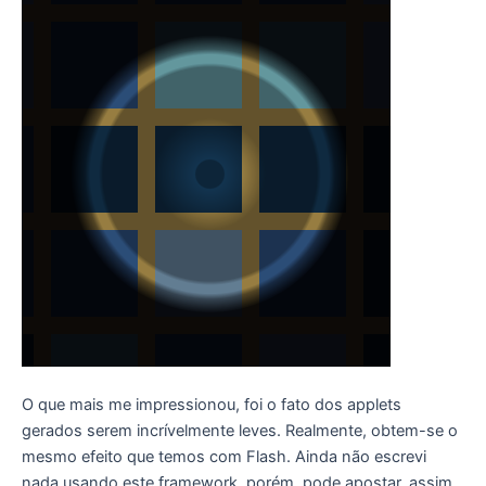
O que mais me impressionou, foi o fato dos applets
gerados serem incrívelmente leves. Realmente, obtem-se o
mesmo efeito que temos com Flash. Ainda não escrevi
nada usando este framework, porém, pode apostar, assim