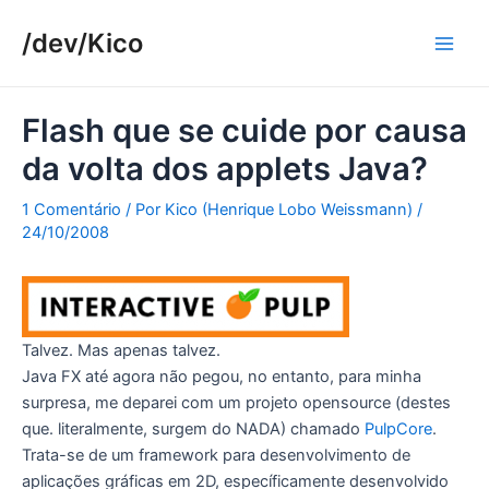
Ir
/dev/Kico
para
Main
o
conteúdo
Men
Flash que se cuide por causa
da volta dos applets Java?
1 Comentário
/ Por
Kico (Henrique Lobo Weissmann)
/
24/10/2008
Talvez. Mas apenas talvez.
Java FX até agora não pegou, no entanto, para minha
surpresa, me deparei com um projeto opensource (destes
que. literalmente, surgem do NADA) chamado
PulpCore
.
Trata-se de um framework para desenvolvimento de
aplicações gráficas em 2D, específicamente desenvolvido