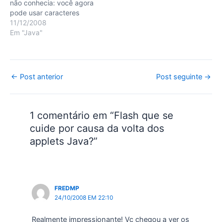
não conhecia: você agora
pode usar caracteres
coringa para definir o
11/12/2008
classpath da sua
Em "Java"
aplicação pela linha de
comando! A situação é
bem conhecida: você
possui uma aplicação que
Post
←
Post anterior
Post seguinte
→
utiliza
navigation
29384720349782348976
2348976 jars. Então, é
necessário definir…
1 comentário em “Flash que se
cuide por causa da volta dos
applets Java?”
FREDMP
24/10/2008 EM 22:10
Realmente impressionante! Vc chegou a ver os