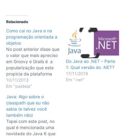
Relacionado
Como cai no Java e na
programação orientada a
objetos
No post anterior disse que
o valor que mais apreciso
Do Java ao .NET – Parte
em Groovy e Grails é a
1: Qual versão do .NET?
popularização que este
17/11/2019
propicia da plataforma
Em ".net"
Java EE. Mais do que
10/11/2013
simplesmente trocar de
Em "paideia"
linguagem, não raro
Java: Algo sobre o
ocorre também a inclusão
classpath que eu não
de um novo paradigma de
sabia (e talvez você
desenvolvimento: a
também não)
programação orientada a
Topei com este post, no
objetos (POO). Esta…
qual é mencionada uma
novidade do Java 6 que