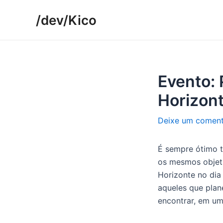
Ir
/dev/Kico
para
o
conteúdo
Evento:
Horizon
Deixe um coment
É sempre ótimo 
os mesmos objeti
Horizonte no dia
aqueles que plan
encontrar, em um