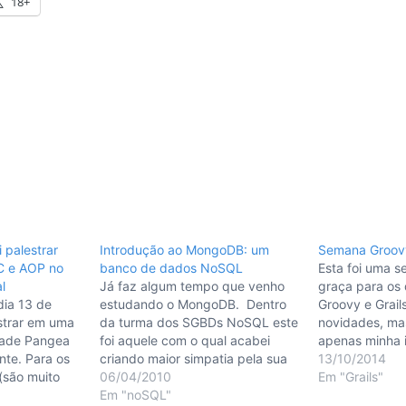
18+
 palestrar
Introdução ao MongoDB: um
Semana Groov
oC e AOP no
banco de dados NoSQL
Esta foi uma 
l
Já faz algum tempo que venho
graça para os
dia 13 de
estudando o MongoDB. Dentro
Groovy e Grail
strar em uma
da turma dos SGBDs NoSQL este
novidades, mas
dade Pangea
foi aquele com o qual acabei
apenas minha 
nte. Para os
criando maior simpatia pela sua
fato de estar 
13/10/2014
(são muito
simplicidade e documentação
06/04/2010
algumas coisa
Em "Grails"
 uma
(apesar de muita gente falar do
Em "noSQL"
lançar no pró