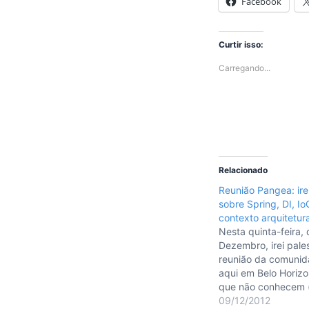
Facebook
Curtir isso:
Carregando...
Relacionado
Reunião Pangea: irei
sobre Spring, DI, I
contexto arquitetura
Nesta quinta-feira, 
Dezembro, irei pale
reunião da comuni
aqui em Belo Horizo
que não conhecem 
poucos), Pangea é
09/12/2012