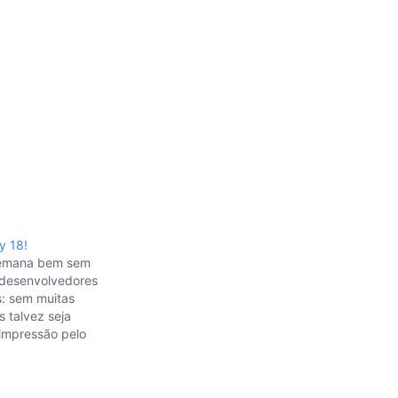
y 18!
semana bem sem
 desenvolvedores
s: sem muitas
 talvez seja
impressão pelo
preparando
s que pretendo
ximo mês (vocês