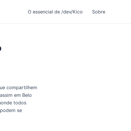
O essencial de /dev/Kico
Sobre
o
ue compartilhem
 assim em Belo
 aonde todos
o podem se