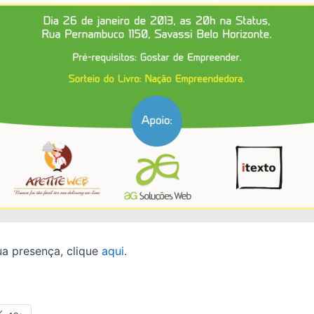
ua presença, clique
aqui
.