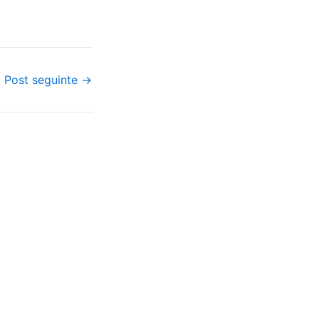
ão ter navegado
la Internet e redes
ts…
Post seguinte
→