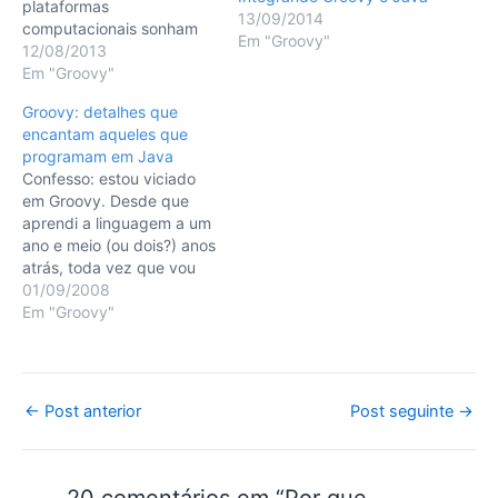
plataformas
13/09/2014
computacionais sonham
Em "Groovy"
possuir e muitos de nós
12/08/2013
simplesmente ignoramos.
Em "Groovy"
Neste vídeo irei mostrar
Groovy: detalhes que
bem por alto o que vêm a
encantam aqueles que
ser este recurso e como
programam em Java
você pode usá-lo para
Confesso: estou viciado
executar seus scripts em
em Groovy. Desde que
um ambiente isolado,
aprendi a linguagem a um
impedindo…
ano e meio (ou dois?) anos
atrás, toda vez que vou
programar em Java sinto
01/09/2008
falta de algum detalhe da
Em "Groovy"
sintaxe do Groovy na
mesma. Aqui pretendo
expor alguns detes
pequenos detalhes que,
Post
←
Post anterior
Post seguinte
→
embora não essenciais,
navigation
são extremamente…
20 comentários em “Por que