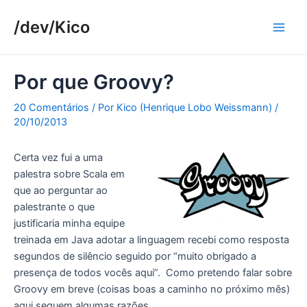
Ir
/dev/Kico
para
Main
o
conteúdo
Men
Por que Groovy?
20 Comentários
/ Por
Kico (Henrique Lobo Weissmann)
/
20/10/2013
Certa vez fui a uma
palestra sobre Scala em
que ao perguntar ao
palestrante o que
justificaria minha equipe
treinada em Java adotar a linguagem recebi como resposta
segundos de silêncio seguido por “muito obrigado a
presença de todos vocês aqui”. Como pretendo falar sobre
Groovy em breve (coisas boas a caminho no próximo mês)
aqui seguem algumas razões.