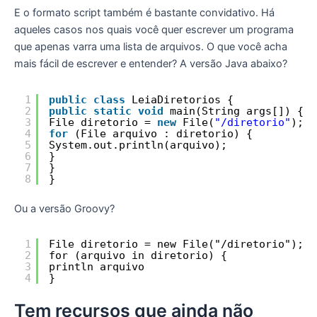
E o formato script também é bastante convidativo. Há
aqueles casos nos quais você quer escrever um programa
que apenas varra uma lista de arquivos. O que você acha
mais fácil de escrever e entender? A versão Java abaixo?
1
public
class
LeiaDiretorios {
2
public
static
void
main(String args[]) {
3
File diretorio = 
new
File(
"/diretorio"
);
4
for
(File arquivo : diretorio) {
5
System.out.println(arquivo);
6
}
7
}
8
}
Ou a versão Groovy?
1
File diretorio = new File("/diretorio");
2
for (arquivo in diretorio) {
3
println arquivo
4
}
Tem recursos que ainda não