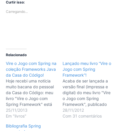
Curtir isso:
Carregando...
Relacionado
Vire o Jogo com Spring na
Lançado meu livro “Vire o
coleção Frameworks Java
Jogo com Spring
da Casa do Código!
Framework”!
Hoje recebi uma notícia
Acaba de ser lançada a
muito bacana do pessoal
versão final (impressa e
da Casa do Código: meu
digital) do meu livro "Vire
livro "Vire o Jogo com
o Jogo com Spring
Spring Framework" está
Framework", publicado
agora incluído na coleção
25/11/2013
pela editora Casa do
28/11/2012
"Frameworks Java" da
Em "livros"
Còdigo. Meu objetivo foi
Com 31 comentários
editora! (e ah: um
escrever o "livro de Spring
Bibliografia Spring
comunicado oficial
que sempre quis ler" e