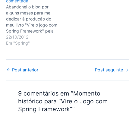
comentada
também)
acredito que a missão
Abandonei o blog por
esteja cumprida. Talvez
alguns meses para me
eu tenha desempenhado
dedicar à produção do
o maior…
meu livro "Vire o jogo com
Spring Framework" pela
editora Casa do Código.
22/10/2012
Foi um processo muito
Em "Spring"
enriquecedor pois me
permitiu reler vários textos
(e conhecer novos) que
de uma forma ou outra
Post
←
Post anterior
Post seguinte
→
acabaram entrando neste
navigation
trabalho. Este…
9 comentários em “Momento
histórico para “Vire o Jogo com
Spring Framework””