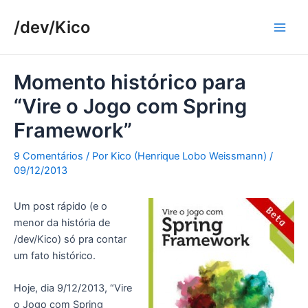
Ir
/dev/Kico
para
Main
o
conteúdo
Men
Momento histórico para
“Vire o Jogo com Spring
Framework”
9 Comentários
/ Por
Kico (Henrique Lobo Weissmann)
/
09/12/2013
Um post rápido (e o
menor da história de
/dev/Kico) só pra contar
um fato histórico.
Hoje, dia 9/12/2013, “Vire
o Jogo com Spring