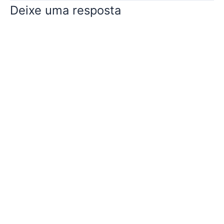
Deixe uma resposta
lançamento da versão 3.0
-…