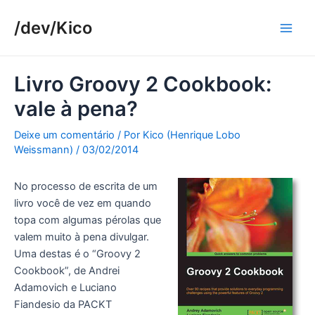
Ir
/dev/Kico
para
Main
o
conteúdo
Men
Livro Groovy 2 Cookbook:
vale à pena?
Deixe um comentário
/ Por
Kico (Henrique Lobo
Weissmann)
/
03/02/2014
No processo de escrita de um
livro você de vez em quando
topa com algumas pérolas que
valem muito à pena divulgar.
Uma destas é o “Groovy 2
Cookbook”, de Andrei
Adamovich e Luciano
Fiandesio da PACKT