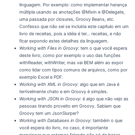
linguagem. Por exemplo: como implementar herança
múltipla usando as anotações @Mixin e @Delegate,
uma passada por closures, Groovy Beans, etc.
Confesso que não sei se incluiria este capítulo em um
livro de receitas, pois a idéia é ter… receitas, e não
ficar expondo estes detalhes da linguagem.
Working with Files in Groovy
: tem o que você espera
deste livro, como por exemplo o uso das funções
withReader, withWriter, mas vai BEM além ao expor
como lidar com tipos comuns de arquivos, como por
exemplo Excel e PDF.
Working with XML in Groovy:
algo que em Java é
terrívelmente chato e em Groovy é simples.
Working with JSON in Groovy
: é algo que não vejo as
pessoas tirando proveito em Groovy. Sabiam que
Groovy tem um JsonSlurper?
Working with Databases in Groovy
: também o que
você espera do livro, no caso, é importante
mencionar que estamos falando não só de bases