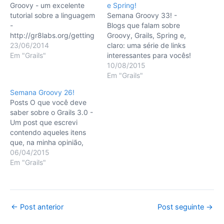
Groovy - um excelente
e Spring!
tutorial sobre a linguagem
Semana Groovy 33! -
-
Blogs que falam sobre
http://gr8labs.org/getting
Groovy, Grails, Spring e,
-groovy/ Guillaume
23/06/2014
claro: uma série de links
Laforge liberou o link com
Em "Grails"
interessantes para vocês!
o que será o novo look da
10/08/2015
documentação do Groovy
Em "Grails"
(bem melhor!). Nota
Semana Groovy 26!
importante: ainda em beta
Posts O que você deve
- http://beta.groovy-
saber sobre o Grails 3.0 -
lang.org/docs/groovy-
Um post que escrevi
2.3.4-
contendo aqueles itens
SNAPSHOT/html/docume
que, na minha opinião,
ntation/ E por falar na
todos deveriam saber
06/04/2015
nova documentação, que
sobre a nova versão do
Em "Grails"
tal ajudar a escrevê-la?…
framework antes de
adotá-lo:
https://devkico.itexto.com
.br/?p=2146 Graeme
Post
←
Post anterior
Post seguinte
→
Rocher falando sobre o
navigation
futuro do Grails após o