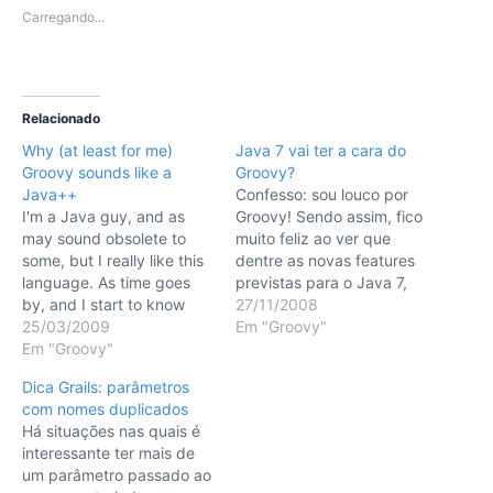
Carregando...
Relacionado
Why (at least for me)
Java 7 vai ter a cara do
Groovy sounds like a
Groovy?
Java++
Confesso: sou louco por
I'm a Java guy, and as
Groovy! Sendo assim, fico
may sound obsolete to
muito feliz ao ver que
some, but I really like this
dentre as novas features
language. As time goes
previstas para o Java 7,
by, and I start to know
encontram-se itens que
27/11/2008
better another languages
25/03/2009
me fizeram adorar
Em "Groovy"
like Groovy or Ruby, I
Em "Groovy"
Groovy. Ao imaginar como
can't avoid to feel a little
será o código gerado na
Dica Grails: parâmetros
envy of those. Java 5
nova versão do Java caso
com nomes duplicados
revamped the language,
estas features passem,
Há situações nas quais é
that's sure,…
percebe-se nítidamente
interessante ter mais de
que será incrivelmente
um parâmetro passado ao
parecido…