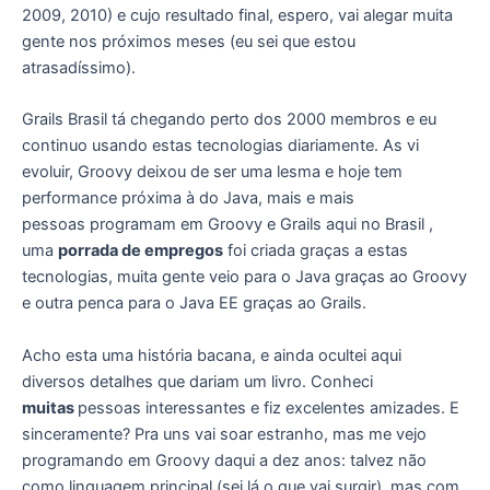
2009, 2010) e cujo resultado final, espero, vai alegar muita
gente nos próximos meses (eu sei que estou
atrasadíssimo).
Grails Brasil tá chegando perto dos 2000 membros e eu
continuo usando estas tecnologias diariamente. As vi
evoluir, Groovy deixou de ser uma lesma e hoje tem
performance próxima à do Java, mais e mais
pessoas programam em Groovy e Grails aqui no Brasil ,
uma
porrada de empregos
foi criada graças a estas
tecnologias, muita gente veio para o Java graças ao Groovy
e outra penca para o Java EE graças ao Grails.
Acho esta uma história bacana, e ainda ocultei aqui
diversos detalhes que dariam um livro. Conheci
muitas
pessoas interessantes e fiz excelentes amizades. E
sinceramente? Pra uns vai soar estranho, mas me vejo
programando em Groovy daqui a dez anos: talvez não
como linguagem principal (sei lá o que vai surgir), mas com