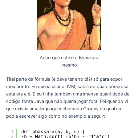
Acho que este é o Bhaskara
mesmo
Tirei parte da fórmula (e deve ter erro tá?) só para expor
meu ponto. Eu queria usar a JVM, sabia do quão poderosa
esta era e é. E eu tinha também uma imensa quantidade de
código fonte Java que não queria jogar fora. Foi quando vi
que existia uma linguagem chamada Groovy na qual eu
podia escrever algo como no exemplo a seguir:
1
def bhaskara(a, b, c) {
2
-b + Math.sqrt( (b*b) - (4*a*c))