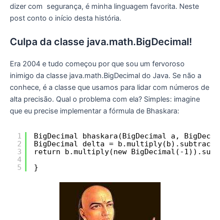
dizer com segurança, é minha linguagem favorita. Neste
post conto o início desta história.
Culpa da classe java.math.BigDecimal!
Era 2004 e tudo começou por que sou um fervoroso
inimigo da classe java.math.BigDecimal do Java. Se não a
conhece, é a classe que usamos para lidar com números de
alta precisão. Qual o problema com ela? Simples: imagine
que eu precise implementar a fórmula de Bhaskara:
1
BigDecimal bhaskara(BigDecimal a, BigDecim
2
BigDecimal delta = b.multiply(b).subtract(
3
return b.multiply(new BigDecimal(-1)).subt
4
5
}