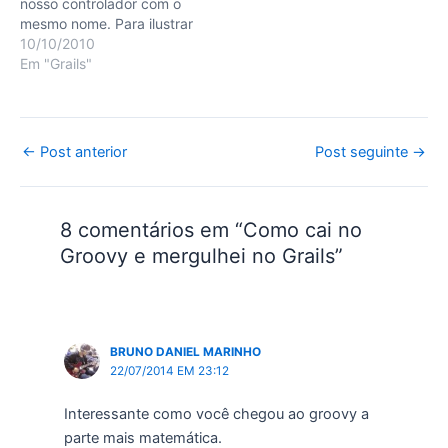
nosso controlador com o
mesmo nome. Para ilustrar
a situação, eis um
10/10/2010
exemplo: imagine que
Em "Grails"
você deseje criar um
sistema de cotação de
itens aonde seja
interessante fornecer ao
Post
←
Post anterior
Post seguinte
→
usuário a possibilidade de
navigation
cadastrar mais de um…
8 comentários em “Como cai no
Groovy e mergulhei no Grails”
BRUNO DANIEL MARINHO
22/07/2014 EM 23:12
Interessante como você chegou ao groovy a
parte mais matemática.