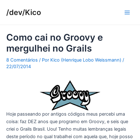
Ir
/dev/Kico
para
Main
o
conteúdo
Men
Como cai no Groovy e
mergulhei no Grails
8 Comentários
/ Por
Kico (Henrique Lobo Weissmann)
/
22/07/2014
Hoje passeando por antigos códigos meus percebi uma
coisa: faz DEZ anos que programo em Groovy, e seis que
criei o Grails Brasil. Uou! Tenho muitas lembranças legais
deste período no qual trabalhei com aquela que, hoje posso