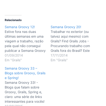
Relacionado
Semana Groovy 12!
Semana Groovy 20!
Estive fora nas duas
Trabalhar no exterior (ou
últimas semanas em uma
talvez aqui mesmo) com
viagem a trabalho, razão
Grails? Find Grails Jobs -
pela qual não consegui
Procurando trabalho com
publicar a Semana Groovy
Grails fora do Brasil? Este
da semana passada, mas
01/09/2014
site é bastante
17/11/2014
agora o trem está de volta
Em "Grails"
interessante e talvez
Em "Grails"
aos trilhos. Como só
possa lhe ajudar. :) -
Semana Groovy 33 –
cheguei sábado
http://findgrailsjobs.com/
Blogs sobre Groovy, Grails
(30/8/2014), não deu
Posts Recursos sobre
e Spring!
para acompanhar com
Groovy e Grails para quem
Semana Groovy 33! -
atenção o que ocorreu
quiser aprender mais! -
Blogs que falam sobre
com as tecnologias que…
Publiquei este post no
Groovy, Grails, Spring e,
blog…
claro: uma série de links
interessantes para vocês!