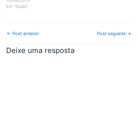
10/08/2015
Em "Grails"
Post
←
Post anterior
Post seguinte
→
navigation
Deixe uma resposta