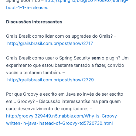
Spring Boot 1.1.5 –
http://spring.io/blog/2014/08/07/spring-
boot-1-1-5-released
Discussões interessantes
Grails Brasil: como lidar com os upgrades do Grails? –
http://grailsbrasil.com.br/post/show/2717
Grails Brasil: como usar o Spring Security
sem
o plugin? Um
experimento que estou bastante tentado a fazer, convido
vocês a tentarem também. –
http://grailsbrasil.com.br/post/show/2729
Por que Groovy é escrito em Java ao invés de ser escrito
em… Groovy? – Discussão interessantíssima para quem
curte desenvolvimento de compiladores –
http://groovy.329449.n5.nabble.com/Why-is-Groovy-
written-in-java-instead-of-Groovy-td5720730.html