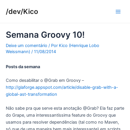
Ir
/dev/Kico
para
Main
o
conteúdo
Men
Semana Groovy 10!
Deixe um comentário
/ Por
Kico (Henrique Lobo
Weissmann)
/
11/08/2014
Posts da semana
Como desabilitar o @Grab em Groovy –
http://glaforge.appspot.com/article/disable-grab-with-a-
global-ast-transformation
Não sabe pra que serve esta anotação @Grab? Ela faz parte
do Grape, uma interessantíssima feature do Groovy que
usamos para resolver dependências (tal como no Maven,
só que de uma maneira bem mais interessante) em scripts.