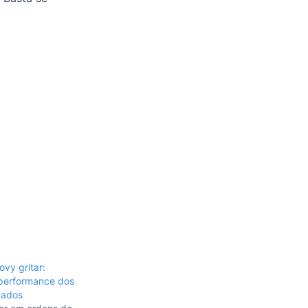
vy gritar:
performance dos
cados