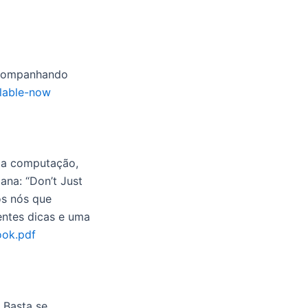
 acompanhando
ilable-now
 da computação,
ana: “Don’t Just
os nós que
entes dicas e uma
ook.pdf
 Basta se