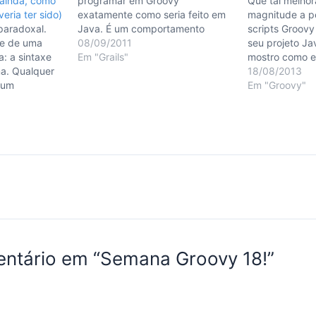
u ainda, como
programar em Groovy
Que tal melho
ria ter sido)
exatamente como seria feito em
magnitude a p
paradoxal.
Java. É um comportamento
scripts Groov
se de uma
comum, visto que aparentemente
08/09/2011
seu projeto Ja
a: a sintaxe
não há tantas diferenças
Em "Grails"
mostro como 
ma. Qualquer
sintáticas assim entre as duas
"impacto" do 
18/08/2013
 um
linguagens. Reparou que
do Java sobre 
Em "Groovy"
ato XML. No
coloquei "aparentemente" em
rtida, ler o
negrito? Este post é o primeiro de
o (ao menos
uma série…
m suplício.
facilitam
entário em “Semana Groovy 18!”