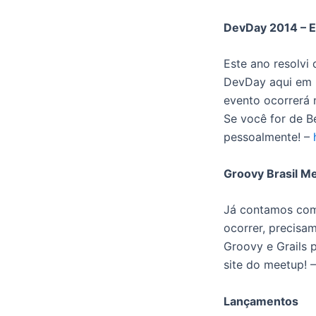
DevDay 2014 – Es
Este ano resolvi 
DevDay aqui em B
evento ocorrerá n
Se você for de B
pessoalmente! –
Groovy Brasil M
Já contamos com
ocorrer, precisa
Groovy e Grails 
site do meetup! 
Lançamentos