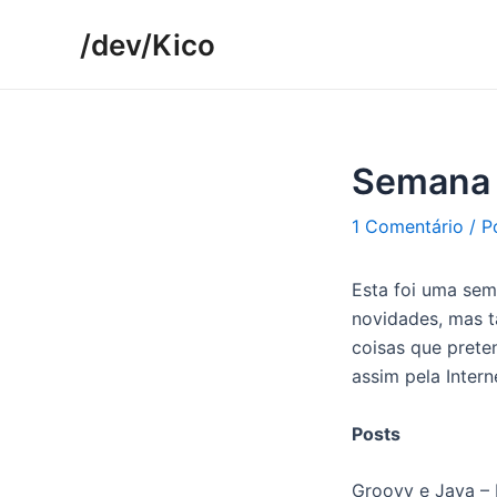
Ir
/dev/Kico
para
o
conteúdo
Semana 
1 Comentário
/ 
Esta foi uma sem
novidades, mas t
coisas que prete
assim pela Interne
Posts
Groovy e Java –