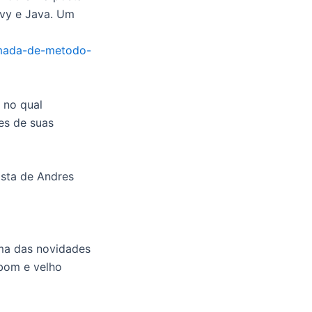
vy e Java. Um
hamada-de-metodo-
 no qual
es de suas
sta de Andres
Uma das novidades
 bom e velho