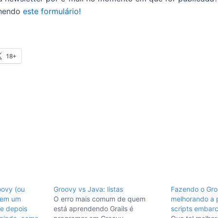
chendo
este formulário!
18+
ovy (ou
Groovy vs Java: listas
Fazendo o Groo
 em um
O erro mais comum de quem
melhorando a 
e depois
está aprendendo Grails é
scripts embar