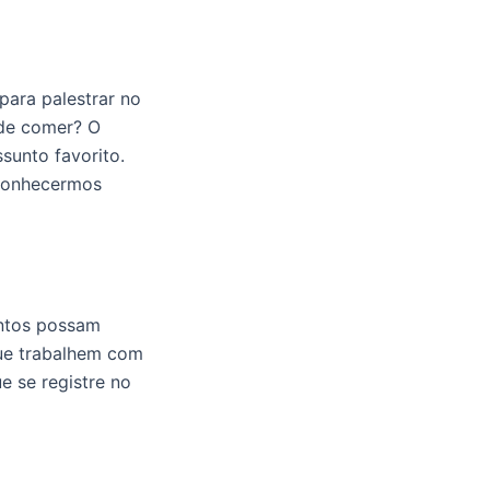
para palestrar no
 de comer? O
sunto favorito.
 conhecermos
ntos possam
que trabalhem com
e se registre no