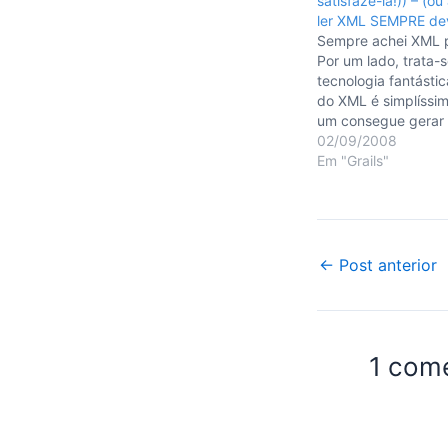
satisfazê-la!)) – (o
ler XML SEMPRE deve
Sempre achei XML 
Por um lado, trata-
tecnologia fantástic
do XML é simplíssi
um consegue gerar
documento no form
02/09/2008
entanto, em contrapa
Em "Grails"
bem dito document
em Java) pode ser u
Há ferramentas que 
este trabalho…
Post
←
Post anterior
navigation
1 com