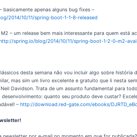
 – basicamente apenas alguns bug fixes –
blog/2014/10/11/spring-boot-1-1-8-released
0 M2 – um release bem mais interessante para quem está
http://spring.io/blog/2014/10/11/spring-boot-1-2-0-m2-ava
lássicos desta semana não vou incluir algo sobre história
ilar, mas sim um livro excelente e gratuito que li nesta sem
de Neil Davidson. Trata de um assunto fundamental para tod
desenvolvimento: quanto seu produto deve custar? Excel
adável! –
http://download.red-gate.com/ebooks/DJRTD_eB
wsletter!
a newsletter por e-mail no momento em que for publicada?