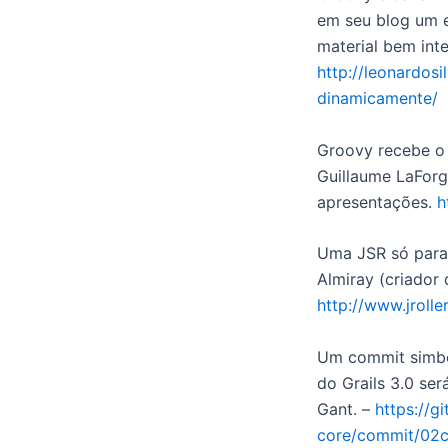
em seu blog um 
material bem int
http://leonardos
dinamicamente/
Groovy recebe o 
Guillaume LaForg
apresentações.
h
Uma JSR só para 
Almiray (criador
http://www.jrolle
Um commit simból
do Grails 3.0 se
Gant. –
https://g
core/commit/02