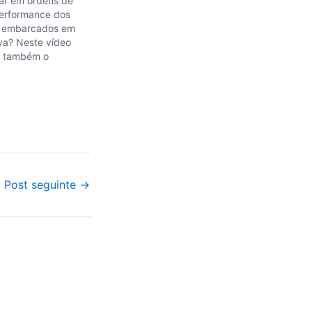
rar em ordens de
erformance dos
y embarcados em
va? Neste vídeo
e também o
Security Manager
a sua aplicação. :)
Post seguinte
→