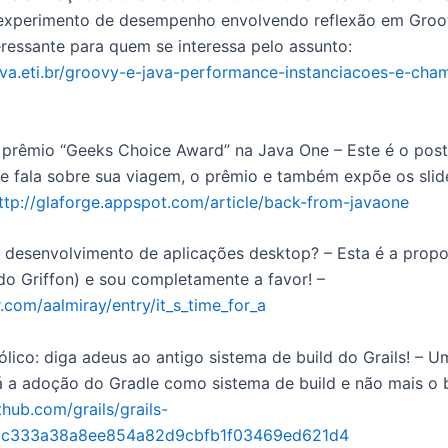
experimento de desempenho envolvendo reflexão em Groo
eressante para quem se interessa pelo assunto:
ilva.eti.br/groovy-e-java-performance-instanciacoes-e-c
prêmio “Geeks Choice Award” na Java One – Este é o post
e fala sobre sua viagem, o prêmio e também expõe os slid
ttp://glaforge.appspot.com/article/back-from-javaone
desenvolvimento de aplicações desktop? – Esta é a propo
 do Griffon) e sou completamente a favor! –
r.com/aalmiray/entry/it_s_time_for_a
ico: diga adeus ao antigo sistema de build do Grails! – 
rá a adoção do Gradle como sistema de build e não mais o
ithub.com/grails/grails-
cc333a38a8ee854a82d9cbfb1f03469ed621d4