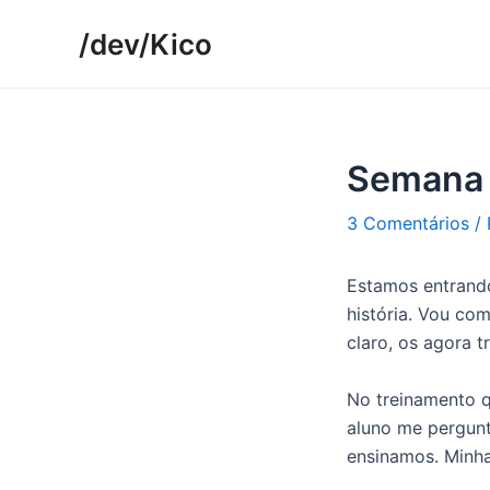
Ir
/dev/Kico
para
o
conteúdo
Semana 
3 Comentários
/
Estamos entrand
história. Vou co
claro, os agora t
No treinamento 
aluno me pergunt
ensinamos. Minh