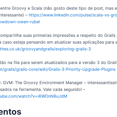
ntre Groovy e Scala (não gosto deste tipo de post, mas e
interessante) –
https://www.linkedin.com/pulse/scala-vs-gr
owdown-owen-rubel
ompartilha suas primeiras impressões a respeito do Grails 
ia caso esteja pensando em atualizar suas aplicações para 
ethes.co.uk/groovyandgrails/exploring-grails-3
tão na fila para serem atualizados para a versão 3 do Grail
m/grails/grails-core/wiki/Grails-3-Priority-Upgrade-Plugins
l: GVM: The Groovy Environment Manager – interessantíssi
ssados na ferramenta. Vale cada segundo! –
utube.com/watch?v=i6WOnN8uJdM
entos