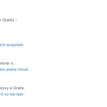
Grails) –
ich-acquired-
lorar o
re-plans-cloud-
oovy e Grails.
-0-to-be-last-