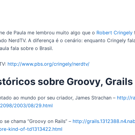
ene de Paula me lembrou muito algo que o
Robert Cringely
do NerdTV. A diferença é o cenário: enquanto Cringely fal
aula fala sobre o Brasil.
dTV:
http://www.pbs.org/cringely/nerdtv/
stóricos sobre Groovy, Grails
ntado ao mundo por seu criador, James Strachan –
http://r
12098/2003/08/29.html
ão se chama “Groovy on Rails” –
http://grails.1312388.n4.n
ore-kind-of-td1313422.html