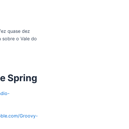
fez quase dez
a sobre o Vale do
 e Spring
adio-
abble.com/Groovy-