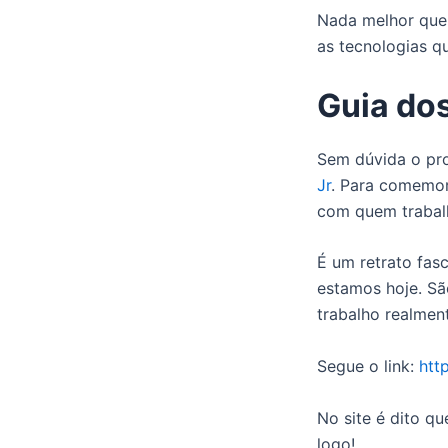
Nada melhor que
as tecnologias q
Guia do
Sem dúvida o pro
Jr
. Para comemora
com quem trabalh
É um retrato fas
estamos hoje. Sã
trabalho realment
Segue o link:
htt
No site é dito q
logo!