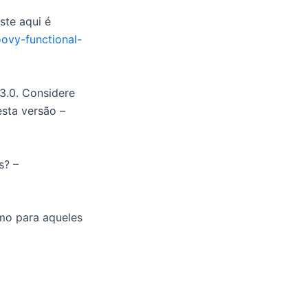
ste aqui é
oovy-functional-
3.0. Considere
esta versão –
s? –
mo para aqueles