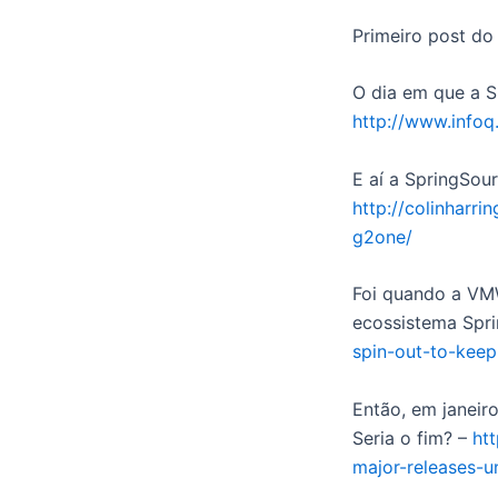
Primeiro post do 
O dia em que a S
http://www.info
E aí a SpringSou
http://colinharr
g2one/
Foi quando a VMW
ecossistema Spri
spin-out-to-kee
Então, em janeiro
Seria o fim? –
htt
major-releases-u