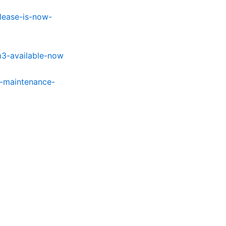
elease-is-now-
m3-available-now
c1-maintenance-