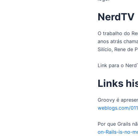
NerdTV
O trabalho do R
anos atrás chama
Silício, Rene de P
Link para o Ner
Links hi
Groovy é aprese
weblogs.com/01
Por que Grails n
on-Rails-is-no-m