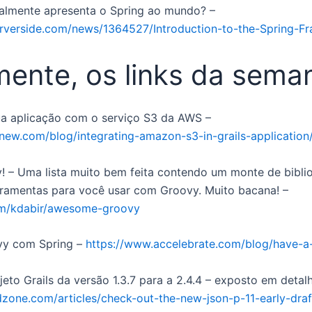
ealmente apresenta o Spring ao mundo? –
erverside.com/news/1364527/Introduction-to-the-Spring-F
mente, os links da seman
ua aplicação com o serviço S3 da AWS –
new.com/blog/integrating-amazon-s3-in-grails-application
– Uma lista muito bem feita contendo um monte de biblio
ramentas para você usar com Groovy. Muito bacana! –
com/kdabir/awesome-groovy
vy com Spring –
https://www.accelebrate.com/blog/have-a
eto Grails da versão 1.3.7 para a 2.4.4 – exposto em detal
/dzone.com/articles/check-out-the-new-json-p-11-early-draf