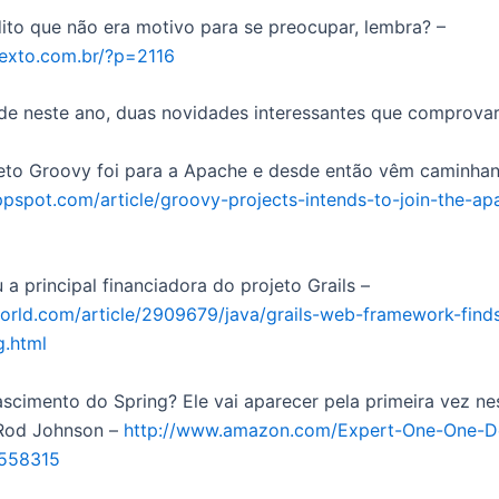
ito que não era motivo para se preocupar, lembra? –
itexto.com.br/?p=2116
rde neste ano, duas novidades interessantes que comprova
eto Groovy foi para a Apache e desde então vêm caminhan
appspot.com/article/groovy-projects-intends-to-join-the-a
 a principal financiadora do projeto Grails –
orld.com/article/2909679/java/grails-web-framework-find
g.html
ascimento do Spring? Ele vai aparecer pela primeira vez nes
 Rod Johnson –
http://www.amazon.com/Expert-One-One-D
4558315