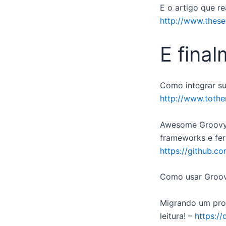
E o artigo que r
http://www.thes
E final
Como integrar s
http://www.tothe
Awesome Groovy! 
frameworks e fer
https://github.
Como usar Groo
Migrando um proj
leitura! –
https:/