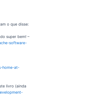
ram o que disse:
do super bem! –
pache-software-
s-home-at-
te livro (ainda
evelopment-