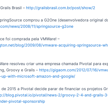
Grails Brasil –
http://grailsbrasil.com.br/post/show/2
pringSource comprou a G2One (desenvolvedora original do 
q.com/news/2008/11/springsource-g2one
rce foi comprada pela VMWare! –
ington.net/blog/2009/08/vmware-acquiring-springsource-wh
are resolveu criar uma empresa chamada Pivotal para exp
ng, Groovy e Grails –
https://gigaom.com/2012/07/16/vmwa
p-up-with-microsoft-amazon-and-google/
 de 2015 a Pivotal decide parar de financiar os projetos Gr
p://blog.pivotal.io/pivotal/news-2/groovy-2-4-and-grails-3
nder-pivotal-sponsorship