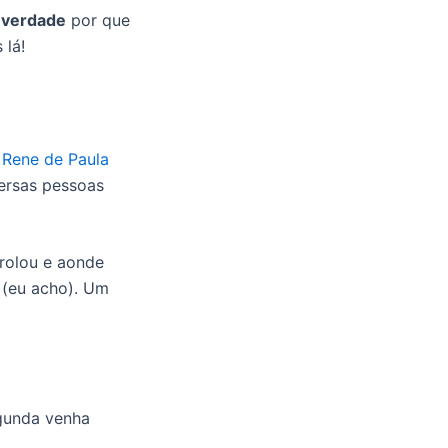
 verdade
por que
 lá!
o
Rene de Paula
versas pessoas
 rolou e aonde
 (eu acho). Um
egunda venha