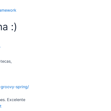
ramework
a :)
/
tecas,
-groovy-spring/
hes. Excelente
t