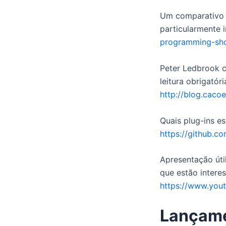
Um comparativo e
particularmente 
programming-sh
Peter Ledbrook c
leitura obrigatór
http://blog.caco
Quais plug-ins es
https://github.co
Apresentação úti
que estão intere
https://www.yo
Lançam