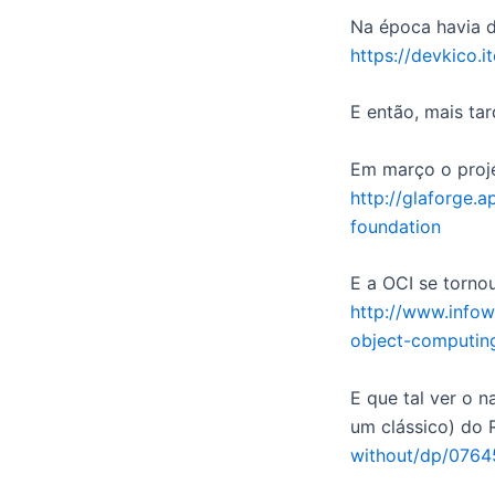
Na época havia d
https://devkico.
E então, mais ta
Em março o proj
http://glaforge.
foundation
E a OCI se tornou
http://www.infow
object-computin
E que tal ver o n
um clássico) do
without/dp/076