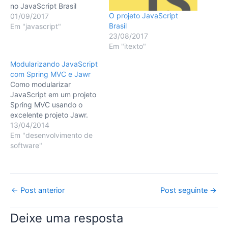
no JavaScript Brasil
O projeto JavaScript
01/09/2017
Brasil
Em "javascript"
23/08/2017
Em "itexto"
Modularizando JavaScript
com Spring MVC e Jawr
Como modularizar
JavaScript em um projeto
Spring MVC usando o
excelente projeto Jawr.
13/04/2014
Em "desenvolvimento de
software"
Post
←
Post anterior
Post seguinte
→
navigation
Deixe uma resposta