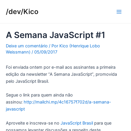
Ir
/dev/Kico
para
Main
o
conteúdo
Men
A Semana JavaScript #1
Deixe um comentário
/ Por
Kico (Henrique Lobo
Weissmann)
/
05/09/2017
Foi enviada ontem por e-mail aos assinantes a primeira
edição da newsletter “A Semana JavaScript”, promovida
pelo JavaScript Brasil.
Segue o link para quem ainda não
assinou:
http://mailchi.mp/4c16757f702d/a-semana-
javascript
Aproveite e inscreva-se no
JavaScript Brasil
para que
possamos levantar discussões a respeito deste