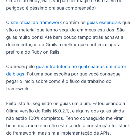
sintaxe do Ruby, Rails vai parecer mágica e isto além de
perigoso é péssimo pra sua compreensão)
O
site oficial do framework
contém os
guias essenciais
que
são o material que tenho seguido em meus estudos. São
guias muito bons! Até bem pouco tempo atrás achava a
documentação do Grails a melhor que conhecia: agora
prefiro a do Ruby on Rails.
Comecei pelo
guia introdutório no qual criamos um motor
de blogs
. Foi uma boa escolha por que você consegue
pegar o início sobre como é o fluxo de trabalho do
framework.
Feito isto fui seguindo os guias um a um. Estou usando a
última versão do Rails (6.0.2.1), e alguns dos guias ainda
não estão 100% completos. Tenho conseguido me virar
bem, mas meu foco não está sendo a construção full stack
do framework, mas sim a implementação de APIs.