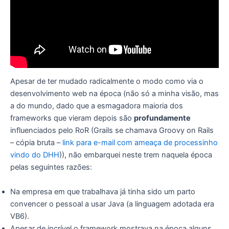
Apesar de ter mudado radicalmente o modo como via o
desenvolvimento web na época (não só a minha visão, mas
a do mundo, dado que a esmagadora maioria dos
frameworks que vieram depois são
profundamente
influenciados pelo RoR (Grails se chamava Groovy on Rails
– cópia bruta –
link para e-mail com ameaça de processinho
vindo do DHH
)), não embarquei neste trem naquela época
pelas seguintes razões:
Na empresa em que trabalhava já tinha sido um parto
convencer o pessoal a usar Java (a linguagem adotada era
VB6).
Apesar de incrível o framework mostrava na época alguns