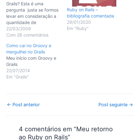
Grails? Esta é uma
Ruby on Rails –
pergunta justa se formos
bibliografia comentada
levar em consideração a
29/01/2020
quantidade de
Em "Ruby"
frameworks com os quais
22/03/2009
desenvolvedores Java
Com 28 comentários
estão acostumados a
Como cai no Groovy e
trabalhar. Por trás desta
mergulhei no Grails
pergunta na realidade há
Meu início com Groovy e
outra disfarçada: "Grails
Grails
realmente trás algo de
22/07/2014
novo ou é só mais um
Em "Grails"
framework?".…
Post
←
Post anterior
Post seguinte
→
navigation
4 comentários em “Meu retorno
ao Ruby on Rails”