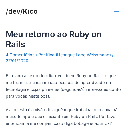
Ir
/dev/Kico
para
Main
o
conteúdo
Men
Meu retorno ao Ruby on
Rails
4 Comentários
/ Por
Kico (Henrique Lobo Weissmann)
/
27/01/2020
Este ano a itexto decidiu investir em Ruby on Rails, o que
me fez iniciar uma imersão pessoal de aprendizado na
tecnologia e cujas primeiras (segundas?) impressões conto
para vocês neste post.
Aviso: esta é a visão de alguém que trabalha com Java há
muito tempo e que é iniciante em Ruby on Rails. Por favor
entendam e me corrijam caso diga bobagens aqui, ok?