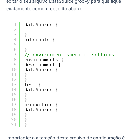
editar o seu arquivo DataSource.groovy para que fique
exatamente como o descrito abaixo:
1
dataSource {
2
3
}
4
hibernate {
5
6
}
7
// environment specific settings
8
environments {
9
development {
10
dataSource {
11
}
12
}
13
test {
14
dataSource {
15
}
16
}
17
production {
18
dataSource {
19
}
20
}
21
}
Importante: a alteração deste arquivo de configuração é