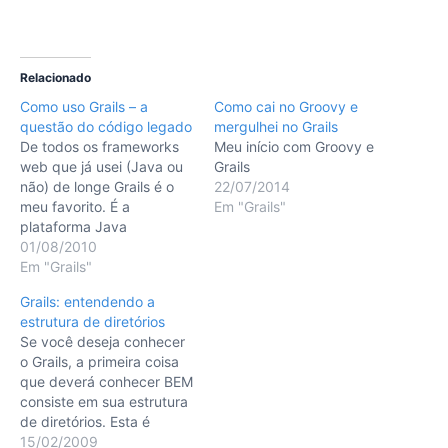
Relacionado
Como uso Grails – a
Como cai no Groovy e
questão do código legado
mergulhei no Grails
De todos os frameworks
Meu início com Groovy e
web que já usei (Java ou
Grails
não) de longe Grails é o
22/07/2014
meu favorito. É a
Em "Grails"
plataforma Java
Enterprise Edition como
01/08/2010
sempre deveria ter sido:
Em "Grails"
simples, direta, fácil de
Grails: entendendo a
usar e sem burocracia.
estrutura de diretórios
Mas sabe de uma coisa?
Se você deseja conhecer
Adoro um
o Grails, a primeira coisa
Grails "mutilado"! Eu sei:
que deverá conhecer BEM
soa estranho, mas…
consiste em sua estrutura
de diretórios. Esta é
criada após a execução
15/02/2009