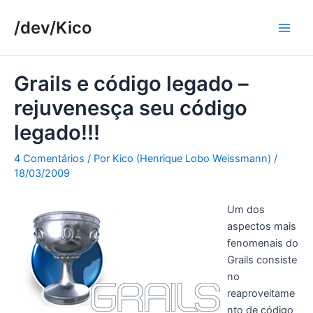
Ir
/dev/Kico
para
Main
o
conteúdo
Men
Grails e código legado –
rejuvenesça seu código
legado!!!
4 Comentários
/ Por
Kico (Henrique Lobo Weissmann)
/
18/03/2009
Um dos
aspectos mais
fenomenais do
Grails consiste
no
reaproveitame
nto de código