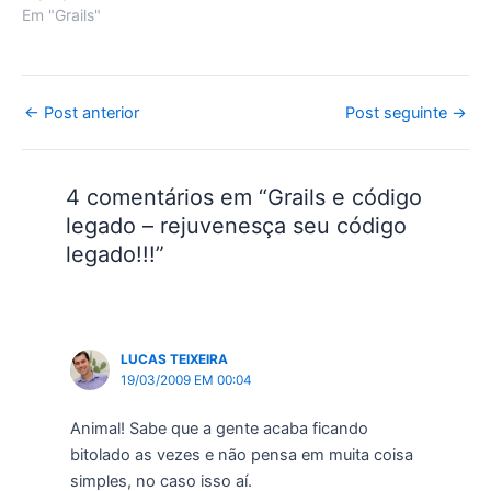
do comando grails create-
Em "Grails"
app [nome da sua
aplicação] dentro do
diretório [nome da sua
aplicação]. A primeira
Post
←
Post anterior
Post seguinte
→
vista, pode parecer um
navigation
pouco complexa, porém,
como…
4 comentários em “Grails e código
legado – rejuvenesça seu código
legado!!!”
LUCAS TEIXEIRA
19/03/2009 EM 00:04
Animal! Sabe que a gente acaba ficando
bitolado as vezes e não pensa em muita coisa
simples, no caso isso aí.