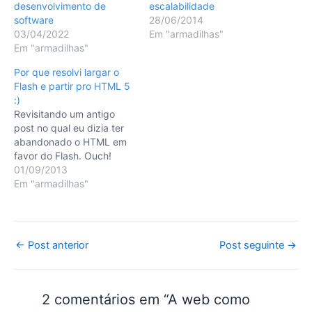
desenvolvimento de
escalabilidade
software
28/06/2014
03/04/2022
Em "armadilhas"
Em "armadilhas"
Por que resolvi largar o
Flash e partir pro HTML 5
:)
Revisitando um antigo
post no qual eu dizia ter
abandonado o HTML em
favor do Flash. Ouch!
01/09/2013
Em "armadilhas"
Post
←
Post anterior
Post seguinte
→
navigation
2 comentários em “A web como