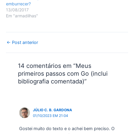
emburrecer?
13/08/2017
Em "armadilhas"
Post
←
Post anterior
navigation
14 comentários em “Meus
primeiros passos com Go (inclui
bibliografia comentada)”
JÚLIO C. B. GARDONA
01/10/2023 EM 21:04
Gostei muito do texto e o achei bem preciso. O