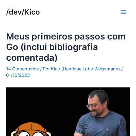
Ir
/dev/Kico
para
Main
o
conteúdo
Men
Meus primeiros passos com
Go (inclui bibliografia
comentada)
14 Comentários
/ Por
Kico (Henrique Lobo Weissmann)
/
01/10/2023