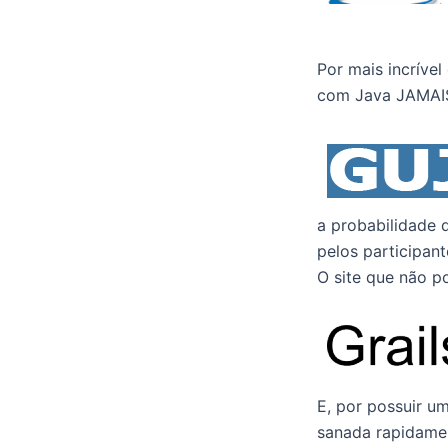
Por mais incríve
com Java JAMAIS 
a probabilidade 
pelos participan
O site que não p
E, por possuir u
sanada rapidamen