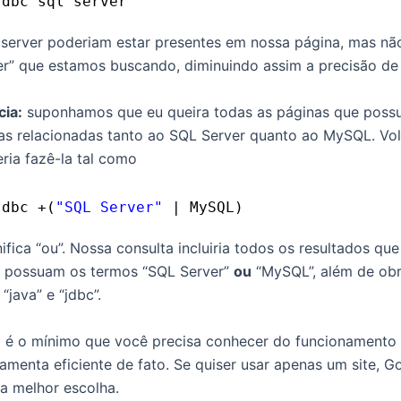
jdbc sql server
e server poderiam estar presentes em nossa página, mas 
r” que estamos buscando, diminuindo assim a precisão de 
cia:
suponhamos que eu queira todas as páginas que poss
 mas relacionadas tanto ao SQL Server quanto ao MySQL. Vo
ria fazê-la tal como
jdbc +(
"SQL Server"
| MySQL)
ifica “ou”. Nossa consulta incluiria todos os resultados que
e possuam os termos “SQL Server”
ou
“MySQL”, além de obr
“java” e “jdbc”.
to é o mínimo que você precisa conhecer do funcionamento
ramenta eficiente de fato. Se quiser usar apenas um site, 
ua melhor escolha.