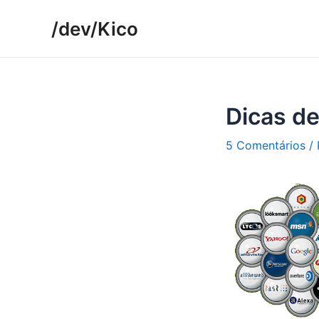
Ir
/dev/Kico
para
o
conteúdo
Dicas d
5 Comentários
/