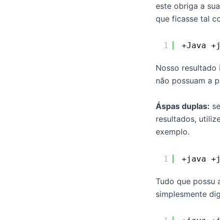
este obriga a su
que ficasse tal 
1
+Java +
Nosso resultado i
não possuam a pa
Áspas duplas:
se
resultados, utili
exemplo.
1
+java +
Tudo que possu a
simplesmente dig