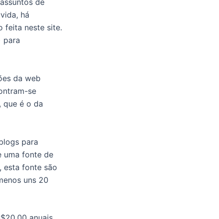
 assuntos de
vida, há
feita neste site.
) para
ões da web
contram-se
, que é o da
blogs para
e uma fonte de
 esta fonte são
 menos uns 20
$20,00 anuais