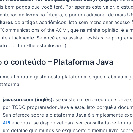
s bem pagos que você terá. Por apenas este valor, o estu
entenas de livros na íntegra, e por um adicional de mais U
lhares
de artigos acadêmicos. Isto sem mencionar acesso à
“Communications of the ACM”, que na minha opinião, é a m
ente atualmente. Se você acha assinar revistas de progr
to por tirar-lhe esta ilusão. :)
o o conteúdo – Plataforma Java
o meu tempo é gasto nesta plataforma, seguem abaixo alg
ataforma.
java.sun.com (inglês):
se existe um endereço que deve 
por TODO programador Java é este. Isto porquê a docu
Sun oferece sobre a plataforma Java é simplesmente exc
API
encontra-se disponível para ser consultada de forma 
um detalhe que muitos se esquecem: o melhor livro sobre