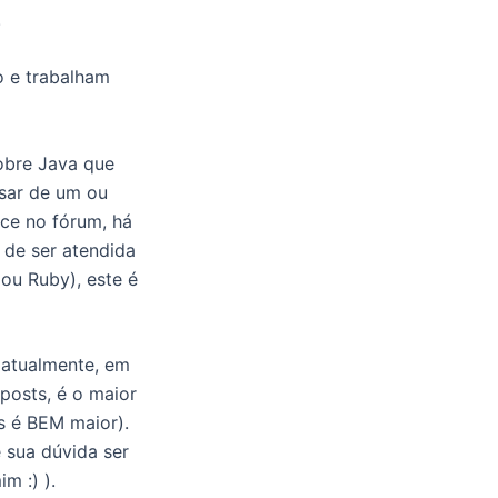
.
o e trabalham
obre Java que
esar de um ou
ce no fórum, há
 de ser atendida
ou Ruby), este é
atualmente, em
posts, é o maior
ls é BEM maior).
 sua dúvida ser
m :) ).