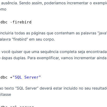
a ausência. Sendo assim, poderiamos incrementar o exemplo
como
jdbc -firebird
ncluiria todas as páginas que contenham as palavras “java”
lavra “firebird” em seu corpo.
 você quiser que uma sequência completa seja encontrad
ze áspas duplas. Para exemplificar, vamos incrementar aind
jdbc +
"SQL Server"
o texto “SQL Server” deverá estar incluido no seu resultad
itasse