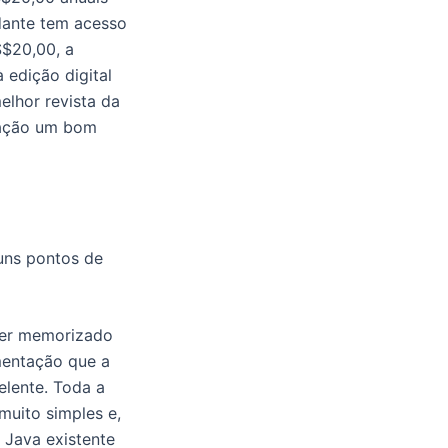
dante tem acesso
S$20,00, a
 edição digital
elhor revista da
amação um bom
uns pontos de
ser memorizado
mentação que a
elente. Toda a
muito simples e,
 Java existente