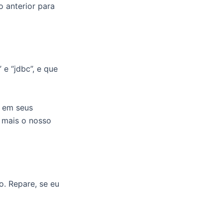
 anterior para
 e “jdbc”, e que
a em seus
a mais o nosso
o. Repare, se eu