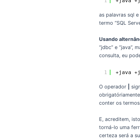
1
+java +
as palavras sql 
termo “SQL Serve
Usando alternân
“jdbc” e “java”,
consulta, eu pode
1
+java +
O operador
|
sign
obrigatóriament
conter os termos 
E, acreditem, is
torná-lo uma fer
certeza será a s