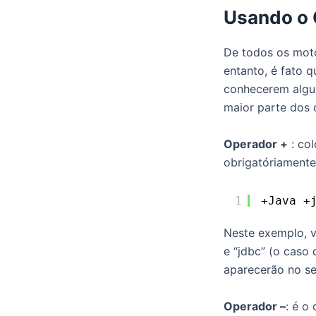
Usando o 
De todos os moto
entanto, é fato 
conhecerem algu
maior parte dos 
Operador +
: col
obrigatóriamente
1
+Java +
Neste exemplo, v
e “jdbc” (o caso 
aparecerão no se
Operador –
: é o