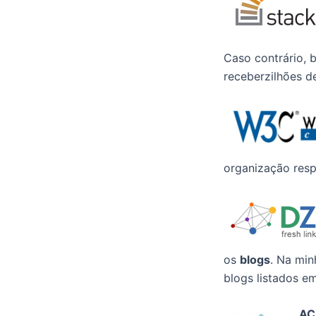
Caso contrário, b
receberzilhões d
organização resp
os
blogs
. Na min
blogs listados e
AC