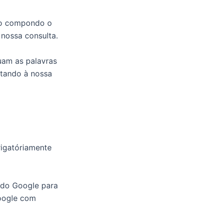
não compondo o
nossa consulta.
uam as palavras
ltando à nossa
igatóriamente
 do Google para
Google com