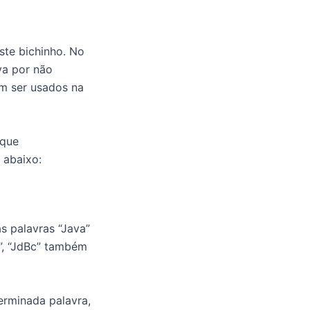
ste bichinho. No
va por não
m ser usados na
 que
 abaixo:
s palavras “Java”
c”, “JdBc” também
erminada palavra,