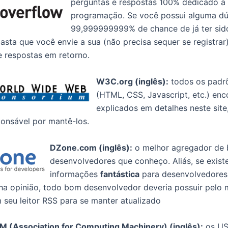
perguntas e respostas 100% dedicado a
programação. Se você possui alguma dú
99,999999999% de chance de já ter sido 
asta que você envie a sua (não precisa sequer se registrar
e respostas em retorno.
W3C.org (inglês):
todos os padr
(HTML, CSS, Javascript, etc.) en
explicados em detalhes neste site
onsável por mantê-los.
DZone.com (inglês):
o melhor agregador de 
desenvolvedores que conheço. Aliás, se exist
informações
fantástica
para desenvolvedores,
ha opinião, todo bom desenvolvedor deveria possuir pelo
m seu leitor RSS para se manter atualizado
M (Association for Computing Machinery) (inglês):
os US