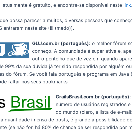
atualmente é gratuito, e encontra-se disponível neste
link
l que possa parecer a muitos, diversas pessoas que conheç
entraram neste site (!!! (medo)).
GUJ.com.br (português):
o melhor fórum s
conheço. A comundiade é super ativa e, ap
outro pentelho que de vez em quando apare
de 99% da sua dúvida já ter sido respondida por alguém ou
tes do fórum. Se você fala português e programa em Java (
ode faltar nos seus bookmarks.
GrailsBrasil.com.br (português):
número de usuários registrados e 
do mundo (claro, a lista de e-mai
ma quantidade imensa de posts, é grande a possibilidade de
te (se não for, há 80% de chance de ser respondida por mi