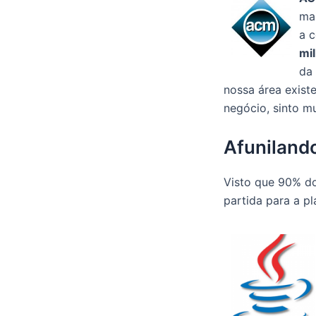
mai
a c
mi
da 
nossa área exist
negócio, sinto mui
Afuniland
Visto que 90% d
partida para a pl