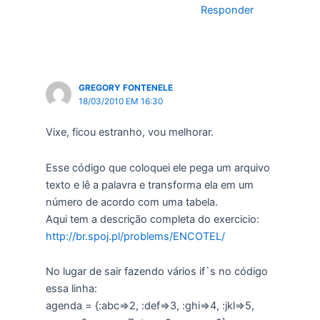
Responder
GREGORY FONTENELE
18/03/2010 EM 16:30
Vixe, ficou estranho, vou melhorar.
Esse código que coloquei ele pega um arquivo
texto e lê a palavra e transforma ela em um
número de acordo com uma tabela.
Aqui tem a descrição completa do exercicio:
http://br.spoj.pl/problems/ENCOTEL/
No lugar de sair fazendo vários if`s no código
essa linha:
agenda = {:abc=>2, :def=>3, :ghi=>4, :jkl=>5,