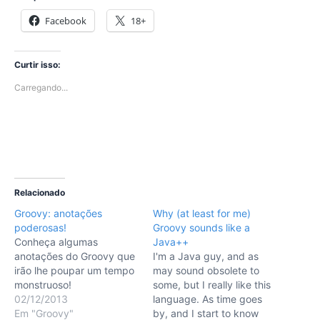
Facebook
18+
Curtir isso:
Carregando...
Relacionado
Groovy: anotações
Why (at least for me)
poderosas!
Groovy sounds like a
Conheça algumas
Java++
anotações do Groovy que
I'm a Java guy, and as
irão lhe poupar um tempo
may sound obsolete to
monstruoso!
some, but I really like this
02/12/2013
language. As time goes
Em "Groovy"
by, and I start to know