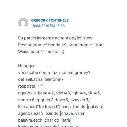
GREGORY FONTENELE
18/03/2010 EM 15:36
Eu particularmente acho a opção “new
Pessoa(nome:”Henrique”, sobrenome:”Lobo
Weissmann”)” melhor. :}
Henrique,
você sabe como faz isso em groovy?
def self.acha_telefone()
resposta = “”
agenda = {:abc=>2, :def=>3, :ghi=>4, :jkl=>5,
:mno=>6, :pqrs=>7, :tuv=>8, :wxyz=>9}
File.open(“textos.txt”).each_line do |palavra|
agenda.each_pair do |chave, valor|
palavra.each_char do |letra|
if chave.to_s.include? letra.to_s