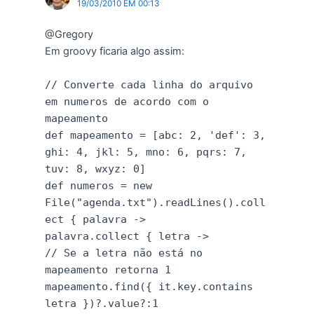
19/03/2010 EM 00:13
@Gregory
Em groovy ficaria algo assim:
// Converte cada linha do arquivo
em numeros de acordo com o
mapeamento
def mapeamento = [abc: 2, 'def': 3,
ghi: 4, jkl: 5, mno: 6, pqrs: 7,
tuv: 8, wxyz: 0]
def numeros = new
File("agenda.txt").readLines().coll
ect { palavra ->
palavra.collect { letra ->
// Se a letra não está no
mapeamento retorna 1
mapeamento.find({ it.key.contains
letra })?.value?:1