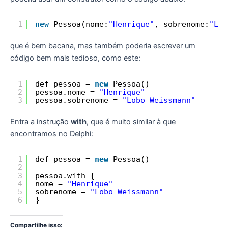
1
new
Pessoa(nome:
"Henrique"
, sobrenome:
"Lob
que é bem bacana, mas também poderia escrever um
código bem mais tedioso, como este:
1
def pessoa = 
new
Pessoa()
2
pessoa.nome = 
"Henrique"
3
pessoa.sobrenome = 
"Lobo Weissmann"
Entra a instrução
with
, que é muito similar à que
encontramos no Delphi:
1
def pessoa = 
new
Pessoa()
2
3
pessoa.with {
4
nome = 
"Henrique"
5
sobrenome = 
"Lobo Weissmann"
6
}
Compartilhe isso: