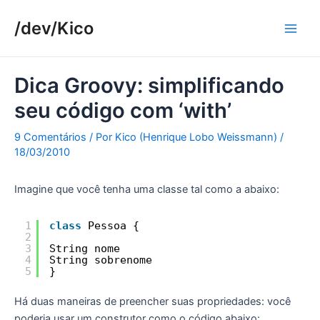
Ir
/dev/Kico
para
Main
o
conteúdo
Men
Dica Groovy: simplificando
seu código com ‘with’
9 Comentários
/ Por
Kico (Henrique Lobo Weissmann)
/
18/03/2010
Imagine que você tenha uma classe tal como a abaixo:
1
class
Pessoa {
2
3
String nome
4
String sobrenome
5
}
Há duas maneiras de preencher suas propriedades: você
poderia usar um construtor como o código abaixo: