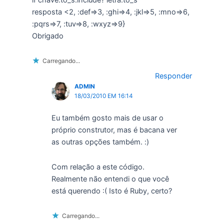
resposta <2, :def=>3, :ghi=>4, :jkl=>5, :mno=>6,
:pqrs=>7, :tuv=>8, :wxyz=>9}
Obrigado
Carregando...
Responder
ADMIN
18/03/2010 EM 16:14
Eu também gosto mais de usar o
próprio construtor, mas é bacana ver
as outras opções também. :)
Com relação a este código.
Realmente não entendi o que você
está querendo :( Isto é Ruby, certo?
Carregando...