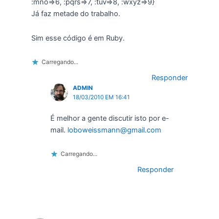
:mno=>6, :pqrs=>7, :tuv=>8, :wxyz=>9}
Já faz metade do trabalho.
Sim esse código é em Ruby.
Carregando...
Responder
ADMIN
18/03/2010 EM 16:41
É melhor a gente discutir isto por e-
mail.
loboweissmann@gmail.com
Carregando...
Responder