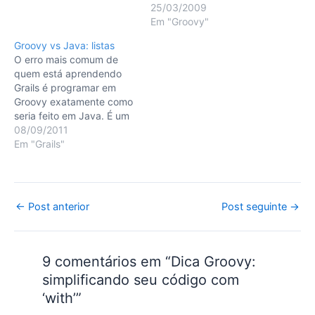
better another languages
25/03/2009
like Groovy or Ruby, I
Em "Groovy"
can't avoid to feel a little
Groovy vs Java: listas
envy of those. Java 5
O erro mais comum de
revamped the language,
quem está aprendendo
that's sure,…
Grails é programar em
Groovy exatamente como
seria feito em Java. É um
comportamento comum,
08/09/2011
visto que aparentemente
Em "Grails"
não há tantas diferenças
sintáticas assim entre as
duas linguagens. Reparou
que coloquei
Post
←
Post anterior
Post seguinte
→
"aparentemente" em
navigation
negrito? Este post é o
primeiro de uma série…
9 comentários em “Dica Groovy:
simplificando seu código com
‘with’”