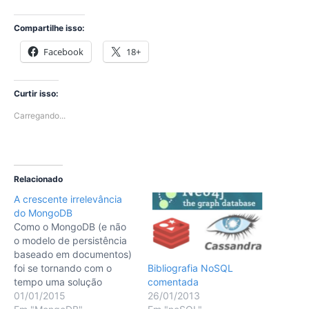
Compartilhe isso:
Facebook
18+
Curtir isso:
Carregando...
Relacionado
A crescente irrelevância
do MongoDB
Como o MongoDB (e não
o modelo de persistência
baseado em documentos)
Bibliografia NoSQL
foi se tornando com o
comentada
tempo uma solução
26/01/2013
irrelevante para mim.
01/01/2015