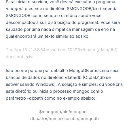
Para iniciar o servidor, você deverá executar o programa
mongod
, presente no diretório $MONGODB/bin (entenda
$MONGODB como sendo o diretório aonde você
descompactou a sua distribuição do programa). Você será
saudado por uma nada simpática mensagem de erro na
qual encontrará um texto similar ao abaixo:
Thu Apr 15 21:32:54 Assertion: 10296:dbpath (/data/db/)
does not exist
Isto ocorre porque por default o MongoDB armazena seus
bancos de dados no diretório /data/db (C:\data\db se
estiver usando Windows). A solução é simples: ou você cria
este diretório ou inicia o processo mongod com o
parâmetro -dbpath como no exemplo abaixo:
$mongodb/bin/mongod -
dbpath=/home/kicolobo/mongodb