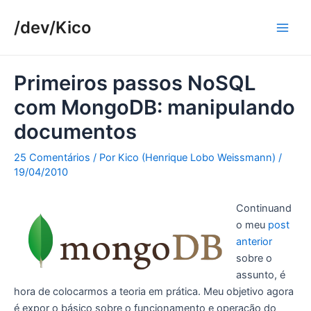
Ir
/dev/Kico
para
Main
o
conteúdo
Men
Primeiros passos NoSQL
com MongoDB: manipulando
documentos
25 Comentários
/ Por
Kico (Henrique Lobo Weissmann)
/
19/04/2010
Continuand
o meu
post
anterior
sobre o
assunto, é
hora de colocarmos a teoria em prática. Meu objetivo agora
é expor o básico sobre o funcionamento e operação do