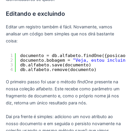
Editando e excluindo
Editar um registro também é fácil. Novamente, vamos
analisar um código bem simples que nos dirá bastante
coisa:
1
documento = db.alfabeto.findOne({posicao:
1
2
documento.bobagem = 
"Veja, estou incluindo
3
db.alfabeto.save(documento)
4
db.alfabeto.remove(documento)
O primeiro passo foi usar o método
findOne
presente na
nossa coleção
alfabeto
. Este recebe como parâmetro um
fragmento de documento e, como o próprio nome já nos
diz, retorna um único resultado para nós.
Dai pra frente é simples: adiciono um novo atributo ao
nosso documento e em seguida o persisto novamente na
coleção usando o mesmo método save() que vimos