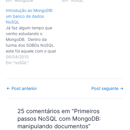
Em "noSQL"
Em "MongoDB"
Introdução ao MongoDB:
um banco de dados
NoSQL
Já faz algum tempo que
venho estudando o
MongoDB. Dentro da
turma dos SGBDs NoSQL
este foi aquele com o qual
acabei criando maior
06/04/2010
simpatia pela sua
Em "noSQL"
simplicidade e
documentação (apesar de
muita gente falar do
Apache Cassandra, sua
Post
←
Post anterior
Post seguinte
→
documentação ainda é
navigation
horrível). O MongoDB é
um banco de dados…
25 comentários em “Primeiros
passos NoSQL com MongoDB:
manipulando documentos”