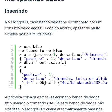
Inserindo
No MongoDB, cada banco de dados é composto por um
conjunto de coleções. O código abaixo, apesar de muito
simples nos diz muita coisa:
1
> use kico
2
switched to db kico
3
> a = {posicao:
1
, descricao:
"Primeira let
4
{ 
"posicao"
: 
1
, 
"descricao"
: 
"Primeira 
5
> db.alfabeto.save(a)
6
> a
7
{
8
"posicao"
: 
1
,
9
"descricao"
: 
"Primeira letra do alfabet
10
"_id"
: ObjectId(
"4bc7b65da5ec5e132c1a53
11
}
A primeira coisa que fiz foi selecionar o banco de dados
kico
usando o comando
use
. Se este banco de dados não
existisse, o MongoDB o criaria automaticamente para nós.