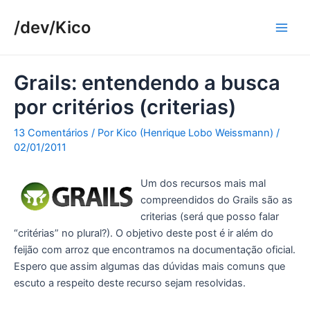
Ir
/dev/Kico
para
Main
o
conteúdo
Men
Grails: entendendo a busca
por critérios (criterias)
13 Comentários
/ Por
Kico (Henrique Lobo Weissmann)
/
02/01/2011
Um dos recursos mais mal
compreendidos do Grails são as
criterias (será que posso falar
“critérias” no plural?). O objetivo deste post é ir além do
feijão com arroz que encontramos na documentação oficial.
Espero que assim algumas das dúvidas mais comuns que
escuto a respeito deste recurso sejam resolvidas.