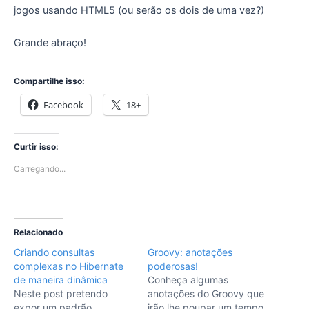
jogos usando HTML5 (ou serão os dois de uma vez?)
Grande abraço!
Compartilhe isso:
Facebook
18+
Curtir isso:
Carregando...
Relacionado
Criando consultas
Groovy: anotações
complexas no Hibernate
poderosas!
de maneira dinâmica
Conheça algumas
Neste post pretendo
anotações do Groovy que
expor um padrão
irão lhe poupar um tempo