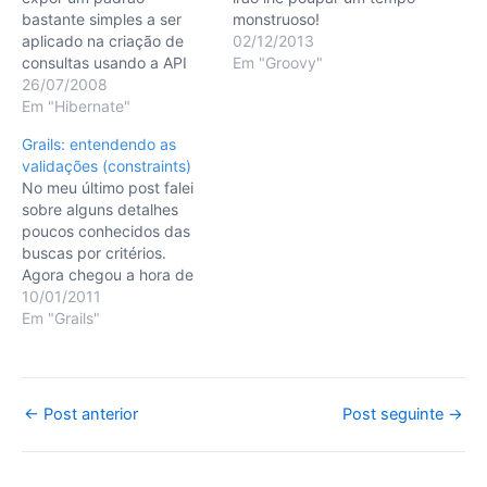
bastante simples a ser
monstruoso!
aplicado na criação de
02/12/2013
consultas usando a API
Em "Groovy"
Criteria do Hibernate. A
26/07/2008
API Criteria consiste em
Em "Hibernate"
uma ferramenta
Grails: entendendo as
extremamente poderosa
validações (constraints)
que o Hibernate nos
No meu último post falei
oferece para solucionar
sobre alguns detalhes
um problema muito
poucos conhecidos das
comum no
buscas por critérios.
desenvolvimento de
Agora chegou a hora de
aplicações que precisem
expor algumas coisas
10/01/2011
fazer consultas a…
bem legais sobre as
Em "Grails"
validações, aka
constraints, oferecidas
pelo framework. O básico
As constraints nos
Post
←
Post anterior
Post seguinte
→
permitem definir
navigation
declarativamente as
regras de validação que