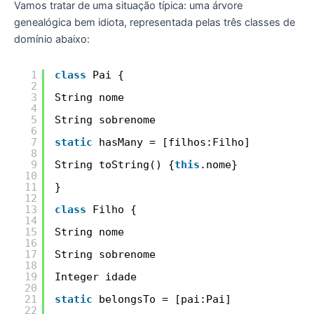
Vamos tratar de uma situação típica: uma árvore
genealógica bem idiota, representada pelas três classes de
domínio abaixo:
1
class
Pai {
2
3
String nome
4
5
String sobrenome
6
7
static
hasMany = [filhos:Filho]
8
9
String toString() {
this
.nome}
10
11
}
12
13
class
Filho {
14
15
String nome
16
17
String sobrenome
18
19
Integer idade
20
21
static
belongsTo = [pai:Pai]
22