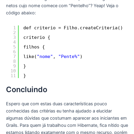
netos cujo nome comece com “Pentelho”? Yeap! Veja o
código abaixo:
1
def criterio = Filho.createCriteria()
2
3
criterio {
4
5
filhos {
6
7
like(
"nome"
, 
"Pente%"
)
8
9
}
10
11
}
Concluindo
Espero que com estas duas características pouco
conhecidas das critérias eu tenha ajudado a elucidar
algumas dúvidas que costumam aparecer aos iniciantes em
Grails. Para quem já trabalhou com Hibernate, fica nítido que
estamos lidando exatamente com o mesmo recurso, porém