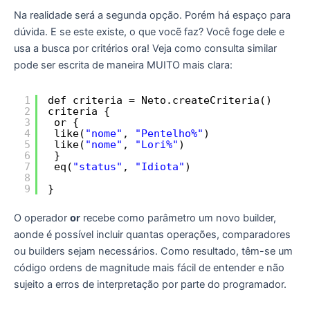
Na realidade será a segunda opção. Porém há espaço para
dúvida. E se este existe, o que vocẽ faz? Você foge dele e
usa a busca por critérios ora! Veja como consulta similar
pode ser escrita de maneira MUITO mais clara:
1
def criteria = Neto.createCriteria()
2
criteria {
3
or {
4
like(
"nome"
, 
"Pentelho%"
)
5
like(
"nome"
, 
"Lori%"
)
6
}
7
eq(
"status"
, 
"Idiota"
)
8
9
}
O operador
or
recebe como parâmetro um novo builder,
aonde é possível incluir quantas operações, comparadores
ou builders sejam necessários. Como resultado, têm-se um
código ordens de magnitude mais fácil de entender e não
sujeito a erros de interpretação por parte do programador.