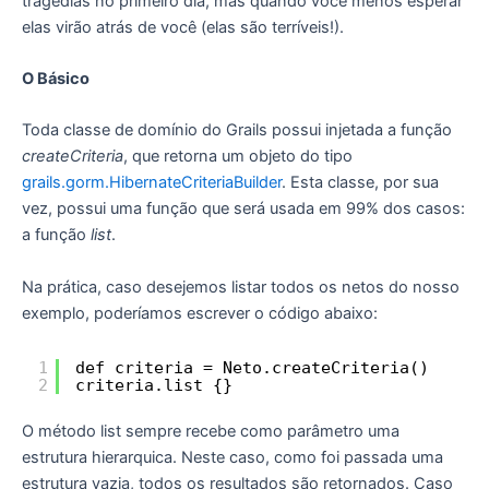
tragédias no primeiro dia, mas quando você menos esperar
elas virão atrás de você (elas são terríveis!).
O Básico
Toda classe de domínio do Grails possui injetada a função
createCriteria
, que retorna um objeto do tipo
grails.gorm.HibernateCriteriaBuilder
. Esta classe, por sua
vez, possui uma função que será usada em 99% dos casos:
a função
list
.
Na prática, caso desejemos listar todos os netos do nosso
exemplo, poderíamos escrever o código abaixo:
1
def criteria = Neto.createCriteria()
2
criteria.list {}
O método list sempre recebe como parâmetro uma
estrutura hierarquica. Neste caso, como foi passada uma
estrutura vazia, todos os resultados são retornados. Caso