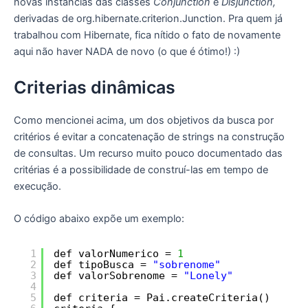
novas instâncias das classes
Conjunction
e
Disjunction,
derivadas de org.hibernate.criterion.Junction. Pra quem já
trabalhou com Hibernate, fica nítido o fato de novamente
aqui não haver NADA de novo (o que é ótimo!) :)
Criterias dinâmicas
Como mencionei acima, um dos objetivos da busca por
critérios é evitar a concatenação de strings na construção
de consultas. Um recurso muito pouco documentado das
critérias é a possibilidade de construí-las em tempo de
execução.
O código abaixo expõe um exemplo:
1
def valorNumerico = 
1
2
def tipoBusca = 
"sobrenome"
3
def valorSobrenome = 
"Lonely"
4
5
def criteria = Pai.createCriteria()