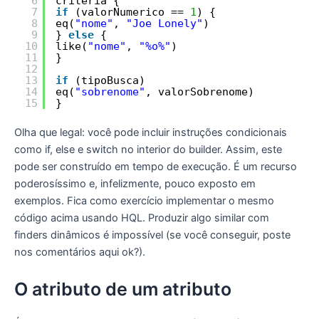
6
criteria {
7
if
(valorNumerico == 
1
) {
8
eq(
"nome"
, 
"Joe Lonely"
)
9
} 
else
{
10
like(
"nome"
, 
"%o%"
)
11
}
12
13
if
(tipoBusca)
14
eq(
"sobrenome"
, valorSobrenome)
15
}
Olha que legal: você pode incluir instruções condicionais
como if, else e switch no interior do builder. Assim, este
pode ser construído em tempo de execução. É um recurso
poderosíssimo e, infelizmente, pouco exposto em
exemplos. Fica como exercício implementar o mesmo
código acima usando HQL. Produzir algo similar com
finders dinâmicos é impossível (se você conseguir, poste
nos comentários aqui ok?).
O atributo de um atributo