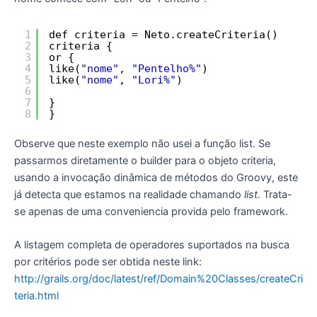
1
def criteria = Neto.createCriteria()
2
criteria {
3
or {
4
like(
"nome"
, 
"Pentelho%"
)
5
like(
"nome"
, 
"Lori%"
)
6
7
}
8
}
Observe que neste exemplo não usei a função list. Se
passarmos diretamente o builder para o objeto criteria,
usando a invocação dinâmica de métodos do Groovy, este
já detecta que estamos na realidade chamando
list
. Trata-
se apenas de uma conveniencia provida pelo framework.
A listagem completa de operadores suportados na busca
por critérios pode ser obtida neste link:
http://grails.org/doc/latest/ref/Domain%20Classes/createCri
teria.html