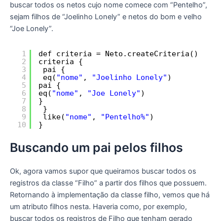
buscar todos os netos cujo nome comece com “Pentelho”,
sejam filhos de “Joelinho Lonely” e netos do bom e velho
“Joe Lonely”.
1
def criteria = Neto.createCriteria()
2
criteria {
3
pai {
4
eq(
"nome"
, 
"Joelinho Lonely"
)
5
pai {
6
eq(
"nome"
, 
"Joe Lonely"
)
7
}
8
}
9
like(
"nome"
, 
"Pentelho%"
)
10
}
Buscando um pai pelos filhos
Ok, agora vamos supor que queiramos buscar todos os
registros da classe “Filho” a partir dos filhos que possuem.
Retornando à implementação da classe filho, vemos que há
um atributo filhos nesta. Haveria como, por exemplo,
buscar todos os registros de Filho que tenham gerado