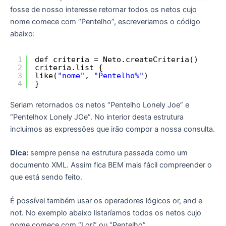
fosse de nosso interesse retornar todos os netos cujo
nome comece com “Pentelho”, escreveriamos o código
abaixo:
1
def criteria = Neto.createCriteria()
2
criteria.list {
3
like(
"nome"
, 
"Pentelho%"
)
4
}
Seriam retornados os netos “Pentelho Lonely Joe” e
“Pentelhox Lonely JOe”. No interior desta estrutura
incluimos as expressões que irão compor a nossa consulta.
Dica:
sempre pense na estrutura passada como um
documento XML. Assim fica BEM mais fácil compreender o
que está sendo feito.
É possível também usar os operadores lógicos or, and e
not. No exemplo abaixo listaríamos todos os netos cujo
nome comece com “Lori” ou “Pentelho”.