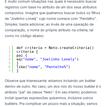
É muito comum situações nas quais é necessário buscar
registros com base no atributo de um dos seus atributos
compostos. Imagine que queiramos buscar todos os filhos
de “Joelinho Lonely” cujo nome comece com “Pentelho”.
Simples: basta adicionar, ao invés de uma operação de
comparação, o nome do próprio atributo na criteria, tal
como no código abaixo:
1
def criteria = Neto.createCriteria()
2
criteria {
3
pai {
4
eq(
"nome"
, 
"Joelinho Lonely"
)
5
}
6
like(
"nome"
, 
"Pentelho%"
)
7
}
Observe que interessante: estamos incluindo um builder
dentro de outro. No caso, um dos nós do nosso builder é o
atributo “pai” da classe “Neto”. Em seu interior, podemos
incluir quantas expressões quisermos, inclusive outros
builders. Pra complicar um pouco mais a situação, vamos