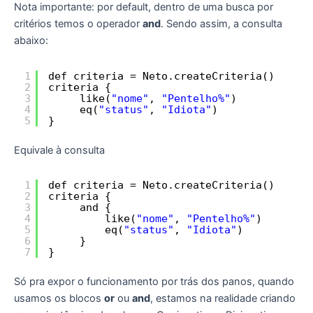
Nota importante: por default, dentro de uma busca por
critérios temos o operador
and
. Sendo assim, a consulta
abaixo:
1
def criteria = Neto.createCriteria()
2
criteria {
3
like(
"nome"
, 
"Pentelho%"
)
4
eq(
"status"
, 
"Idiota"
)
5
}
Equivale à consulta
1
def criteria = Neto.createCriteria()
2
criteria {
3
and {
4
like(
"nome"
, 
"Pentelho%"
)
5
eq(
"status"
, 
"Idiota"
)
6
}
7
}
Só pra expor o funcionamento por trás dos panos, quando
usamos os blocos
or
ou
and
, estamos na realidade criando