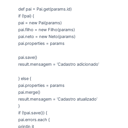
def pai = Pai.get(params.id)
if (!pai) {
pai = new Pai(params)
pai.filho = new Filho(params)
pai.neto = new Neto(params)
pai.properties = params
pai.save()
result.mensagem = ‘Cadastro adicionado’
} else {
pai.properties = params
pai.merge()
result.mensagem = ‘Cadastro atualizado’
}
if (!pai.save()) {
pai.errors.each {
println it