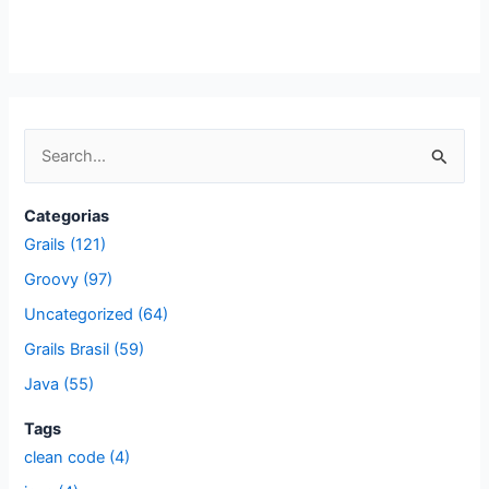
P
e
s
Categorias
q
Grails (121)
u
Groovy (97)
i
Uncategorized (64)
s
Grails Brasil (59)
a
Java (55)
r
p
Tags
clean code (4)
o