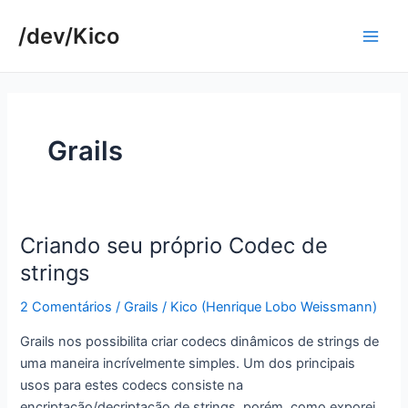
Ir
/dev/Kico
para
Main
o
conteúdo
Men
Grails
Criando seu próprio Codec de
strings
2 Comentários
/
Grails
/
Kico (Henrique Lobo Weissmann)
Grails nos possibilita criar codecs dinâmicos de strings de
uma maneira incrívelmente simples. Um dos principais
usos para estes codecs consiste na
encriptação/decriptação de strings, porém, como exporei,