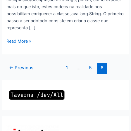
mais do que isto, estes codecs na realidade nos
possibilitam enriquecer a classe java.lang.String. O primeiro
passo a ser adotado consiste em criar a classe que
representa […]
Criando
Read More »
seu
próprio
Codec
Paginação
←
Previous
1
…
5
6
de
de
strings
post