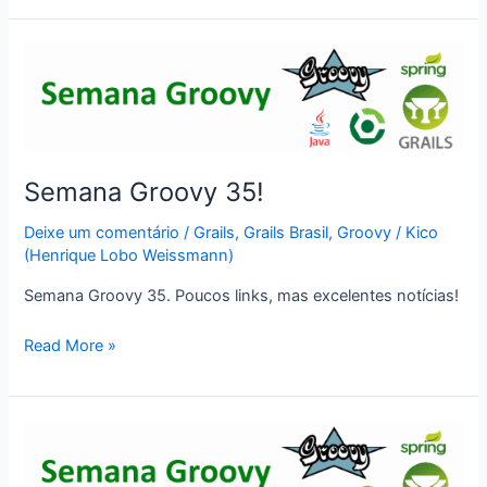
da
itexto:
usando
Jenv!
Semana Groovy 35!
Deixe um comentário
/
Grails
,
Grails Brasil
,
Groovy
/
Kico
(Henrique Lobo Weissmann)
Semana Groovy 35. Poucos links, mas excelentes notícias!
Semana
Read More »
Groovy
35!