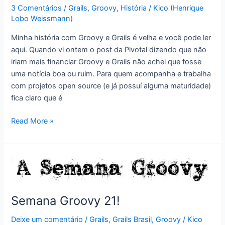
3 Comentários
/
Grails
,
Groovy
,
História
/
Kico (Henrique
Lobo Weissmann)
Minha história com Groovy e Grails é velha e você pode ler
aqui. Quando vi ontem o post da Pivotal dizendo que não
iriam mais financiar Groovy e Grails não achei que fosse
uma notícia boa ou ruim. Para quem acompanha e trabalha
com projetos open source (e já possuí alguma maturidade)
fica claro que é
Groovy
Read More »
e
Grails
sem
Pivotal:
e
daí?
Semana Groovy 21!
Deixe um comentário
/
Grails
,
Grails Brasil
,
Groovy
/
Kico