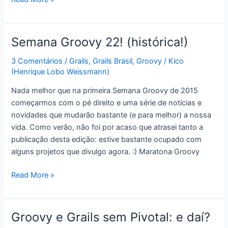
Groovy
23
–
Semana Groovy 22! (histórica!)
Maratona
Groovy
3 Comentários
/
Grails
,
Grails Brasil
,
Groovy
/
Kico
(Henrique Lobo Weissmann)
e
Grails
Nada melhor que na primeira Semana Groovy de 2015
chegando!
começarmos com o pé direito e uma série de notícias e
novidades que mudarão bastante (e para melhor) a nossa
vida. Como verão, não foi por acaso que atrasei tanto a
publicação desta edição: estive bastante ocupado com
alguns projetos que divulgo agora. :) Maratona Groovy
Semana
Read More »
Groovy
22!
(histórica!)
Groovy e Grails sem Pivotal: e daí?