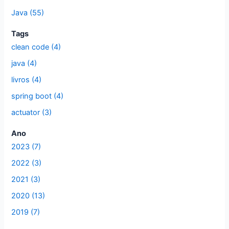
a
Java (55)
r
p
Tags
clean code (4)
o
r
java (4)
:
livros (4)
spring boot (4)
actuator (3)
Ano
2023 (7)
2022 (3)
2021 (3)
2020 (13)
2019 (7)