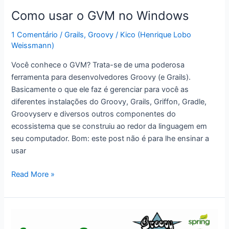
e
Como usar o GVM no Windows
Spring!
1 Comentário
/
Grails
,
Groovy
/
Kico (Henrique Lobo
Weissmann)
Você conhece o GVM? Trata-se de uma poderosa
ferramenta para desenvolvedores Groovy (e Grails).
Basicamente o que ele faz é gerenciar para você as
diferentes instalações do Groovy, Grails, Griffon, Gradle,
Groovyserv e diversos outros componentes do
ecossistema que se construiu ao redor da linguagem em
seu computador. Bom: este post não é para lhe ensinar a
usar
Como
Read More »
usar
o
GVM
no