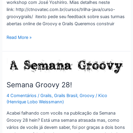
workshop com José Yoshiriro. Mias detalhes neste
itexto!
link: http://ctnovatec.com.br/cursos/trilha-java/curso-
groovygrails/ itexto pede seu feedback sobre suas turmas
abertas online de Groovy e Grails Queremos construir
Semana
Read More »
Groovy
29!
Semana Groovy 28!
4 Comentários
/
Grails
,
Grails Brasil
,
Groovy
/
Kico
(Henrique Lobo Weissmann)
Acabei falhando com vocês na publicação da Semana
Groovy 28 hein? Está uma semana atrasada mas, como
vários de vocês já devem saber, foi por graças a dois bons