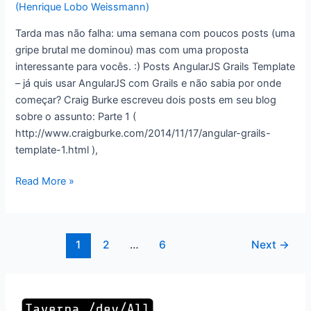
(Henrique Lobo Weissmann)
Tarda mas não falha: uma semana com poucos posts (uma
gripe brutal me dominou) mas com uma proposta
interessante para vocês. :) Posts AngularJS Grails Template
– já quis usar AngularJS com Grails e não sabia por onde
começar? Craig Burke escreveu dois posts em seu blog
sobre o assunto: Parte 1 (
http://www.craigburke.com/2014/11/17/angular-grails-
template-1.html ),
Semana
Read More »
Groovy
21!
Paginação
1
2
…
6
Next
→
de
post