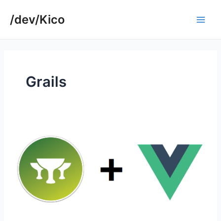
Ir
/dev/Kico
para
Main
o
conteúdo
Men
Grails