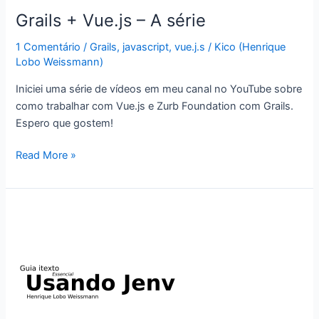
Grails + Vue.js – A série
1 Comentário
/
Grails
,
javascript
,
vue.j.s
/
Kico (Henrique
Lobo Weissmann)
Iniciei uma série de vídeos em meu canal no YouTube sobre
como trabalhar com Vue.js e Zurb Foundation com Grails.
Espero que gostem!
Grails
Read More »
+
Vue.js
–
A
série