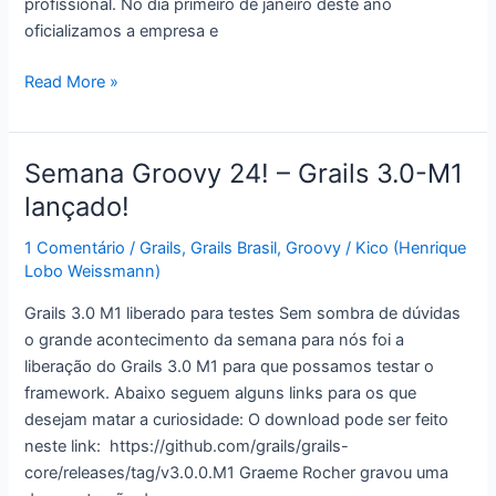
profissional. No dia primeiro de janeiro deste ano
oficializamos a empresa e
Minha
Read More »
vida
nestes
últimos
Semana Groovy 24! – Grails 3.0-M1
dois
lançado!
meses
e
1 Comentário
/
Grails
,
Grails Brasil
,
Groovy
/
Kico (Henrique
meio
Lobo Weissmann)
Grails 3.0 M1 liberado para testes Sem sombra de dúvidas
o grande acontecimento da semana para nós foi a
liberação do Grails 3.0 M1 para que possamos testar o
framework. Abaixo seguem alguns links para os que
desejam matar a curiosidade: O download pode ser feito
neste link: https://github.com/grails/grails-
core/releases/tag/v3.0.0.M1 Graeme Rocher gravou uma