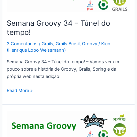
Semana Groovy 34 – Túnel do
tempo!
3 Comentários
/
Grails
,
Grails Brasil
,
Groovy
/
Kico
(Henrique Lobo Weissmann)
Semana Groovy 34 – Túnel do tempo! – Vamos ver um
pouco sobre a história de Groovy, Grails, Spring e da
própria web nesta edição!
Semana
Read More »
Groovy
34
–
Túnel
do
tempo!