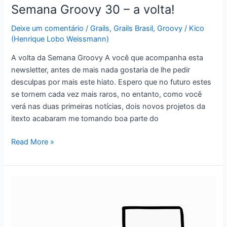
Semana Groovy 30 – a volta!
Deixe um comentário
/
Grails
,
Grails Brasil
,
Groovy
/
Kico
(Henrique Lobo Weissmann)
A volta da Semana Groovy A você que acompanha esta
newsletter, antes de mais nada gostaria de lhe pedir
desculpas por mais este hiato. Espero que no futuro estes
se tornem cada vez mais raros, no entanto, como você
verá nas duas primeiras notícias, dois novos projetos da
itexto acabaram me tomando boa parte do
Semana
Read More »
Groovy
30
–
a
volta!