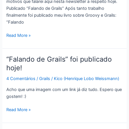
motivos que falarei aqui nesta newsletter a respeito hoje.
Publicado “Falando de Grails” Após tanto trabalho
finalmente foi publicado meu livro sobre Groovy e Grails:
“Falando
Semana
Read More »
Groovy
28!
“Falando de Grails” foi publicado
hoje!
4 Comentários
/
Grails
/
Kico (Henrique Lobo Weissmann)
Acho que uma imagem com um link já diz tudo. Espero que
gostem! :)
“Falando
Read More »
de
Grails”