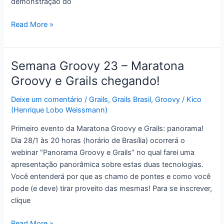
demonstração do
Semana
Read More »
Groovy
24!
–
Semana Groovy 23 – Maratona
Grails
Groovy e Grails chegando!
3.0-
M1
Deixe um comentário
/
Grails
,
Grails Brasil
,
Groovy
/
Kico
lançado!
(Henrique Lobo Weissmann)
Primeiro evento da Maratona Groovy e Grails: panorama!
Dia 28/1 às 20 horas (horário de Brasília) ocorrerá o
webinar “Panorama Groovy e Grails” no qual farei uma
apresentação panorâmica sobre estas duas tecnologias.
Você entenderá por que as chamo de pontes e como você
pode (e deve) tirar proveito das mesmas! Para se inscrever,
clique
Semana
Read More »