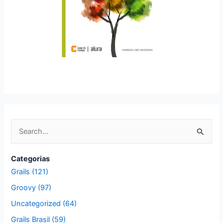
P
e
s
Categorias
q
Grails (121)
u
Groovy (97)
i
Uncategorized (64)
s
Grails Brasil (59)