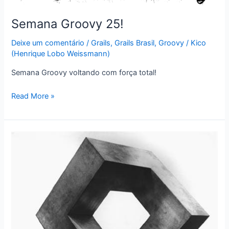
precisa
saber
Semana Groovy 25!
Deixe um comentário
/
Grails
,
Grails Brasil
,
Groovy
/
Kico
(Henrique Lobo Weissmann)
Semana Groovy voltando com força total!
Semana
Read More »
Groovy
25!