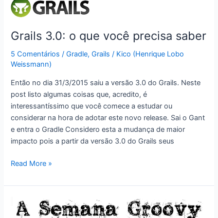
Grails 3.0: o que você precisa saber
5 Comentários
/
Gradle
,
Grails
/
Kico (Henrique Lobo
Weissmann)
Então no dia 31/3/2015 saiu a versão 3.0 do Grails. Neste
post listo algumas coisas que, acredito, é
interessantíssimo que você comece a estudar ou
considerar na hora de adotar este novo release. Sai o Gant
e entra o Gradle Considero esta a mudança de maior
impacto pois a partir da versão 3.0 do Grails seus
Grails
Read More »
3.0:
o
que
você