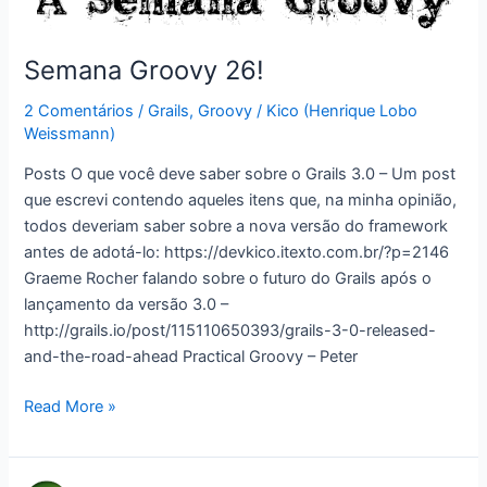
Semana Groovy 26!
2 Comentários
/
Grails
,
Groovy
/
Kico (Henrique Lobo
Weissmann)
Posts O que você deve saber sobre o Grails 3.0 – Um post
que escrevi contendo aqueles itens que, na minha opinião,
todos deveriam saber sobre a nova versão do framework
antes de adotá-lo: https://devkico.itexto.com.br/?p=2146
Graeme Rocher falando sobre o futuro do Grails após o
lançamento da versão 3.0 –
http://grails.io/post/115110650393/grails-3-0-released-
and-the-road-ahead Practical Groovy – Peter
Semana
Read More »
Groovy
26!