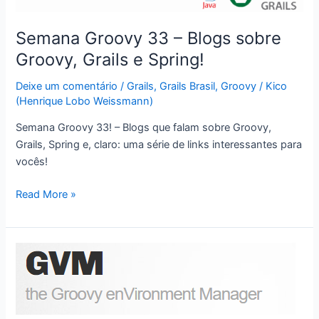
Semana Groovy 33 – Blogs sobre
Groovy, Grails e Spring!
Deixe um comentário
/
Grails
,
Grails Brasil
,
Groovy
/
Kico
(Henrique Lobo Weissmann)
Semana Groovy 33! – Blogs que falam sobre Groovy,
Grails, Spring e, claro: uma série de links interessantes para
vocês!
Semana
Read More »
Groovy
33
–
Blogs
sobre
Groovy,
Grails