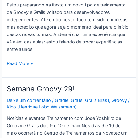
Estou preparando na itexto um novo tipo de treinamento
de Groovy e Grails voltado para desenvolvedores
independentes. Até então nosso foco tem sido empresas,
mas acredito que agora seja o momento ideal para o início
destas novas turmas. A idéia é criar uma experiência que
vá além das aulas: estou falando de trocar experiências
entre alunos
Início
Read More »
das
turmas
de
Semana Groovy 29!
Groovy
e
Deixe um comentário
/
Gradle
,
Grails
,
Grails Brasil
,
Groovy
/
Kico (Henrique Lobo Weissmann)
Grails
para
Notícias e eventos Treinamento com José Yoshiriro de
desenvolvedores
Groovy e Grails dias 9 e 10 de maio Nos dias 9 e 10 de
independentes
maio ocorrerá no Centro de Treinamentos da Novatec um
na