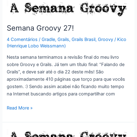
foi
publicado
hoje!
Semana Groovy 27!
4 Comentários
/
Gradle
,
Grails
,
Grails Brasil
,
Groovy
/
Kico
(Henrique Lobo Weissmann)
Nesta semana terminamos a revisão final do meu livro
sobre Groovy e Grails. Já tem um título final: “Falando de
Grails”, e deve sair até o dia 22 deste mês! São
aproximadamente 410 páginas que torço para que vocês
gostem. :) Sendo assim acabei não ficando muito tempo
na Internet buscando artigos para compartilhar com
Semana
Read More »
Groovy
27!