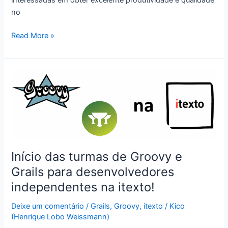
no
Nosso
Read More »
novo
projeto:
Formação
itexto!
Início das turmas de Groovy e
Grails para desenvolvedores
independentes na itexto!
Deixe um comentário
/
Grails
,
Groovy
,
itexto
/
Kico
(Henrique Lobo Weissmann)