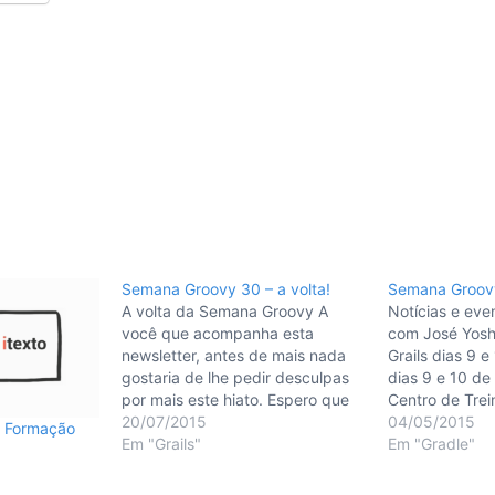
Semana Groovy 30 – a volta!
Semana Groov
A volta da Semana Groovy A
Notícias e eve
você que acompanha esta
com José Yoshi
newsletter, antes de mais nada
Grails dias 9 
gostaria de lhe pedir desculpas
dias 9 e 10 de
por mais este hiato. Espero que
Centro de Tre
no futuro estes se tornem cada
20/07/2015
Novatec um w
04/05/2015
: Formação
vez mais raros, no entanto, como
Em "Grails"
Yoshiriro. Mias
Em "Gradle"
você verá nas duas primeiras
link: http://ct
notícias, dois novos projetos da
os/trilha-java/