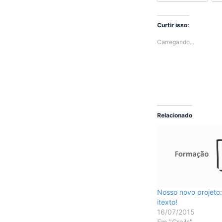
Curtir isso:
Carregando...
Relacionado
Nosso novo projeto
itexto!
16/07/2015
Em "Grails"