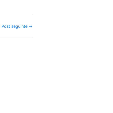
itexto pede seu
e suas turmas
e de…
Post seguinte
→