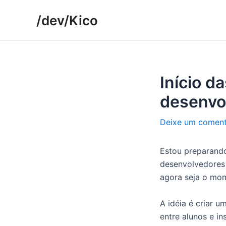
Ir
/dev/Kico
para
o
conteúdo
Início d
desenvo
Deixe um coment
Estou preparando
desenvolvedores 
agora seja o mom
A idéia é criar u
entre alunos e i