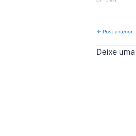
Post
←
Post anterior
navigation
Deixe uma