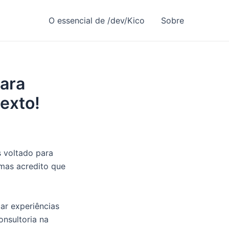
O essencial de /dev/Kico
Sobre
para
exto!
s voltado para
mas acredito que
car experiências
onsultoria na