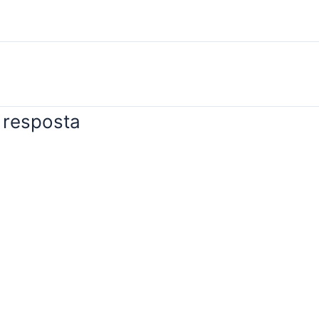
itexto acabaram…
groovygrails/ 
feedback sobr
abertas onlin
 resposta