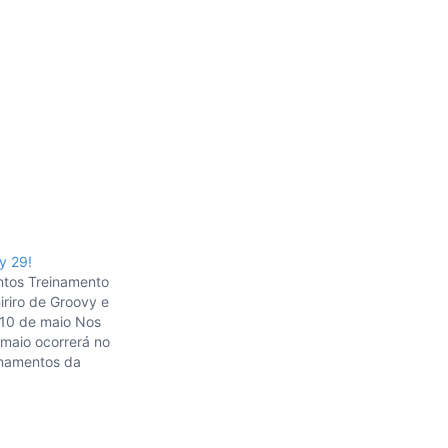
y 29!
ntos Treinamento
riro de Groovy e
e 10 de maio Nos
 maio ocorrerá no
inamentos da
orkshop com José
 detalhes neste
novatec.com.br/curs
curso-