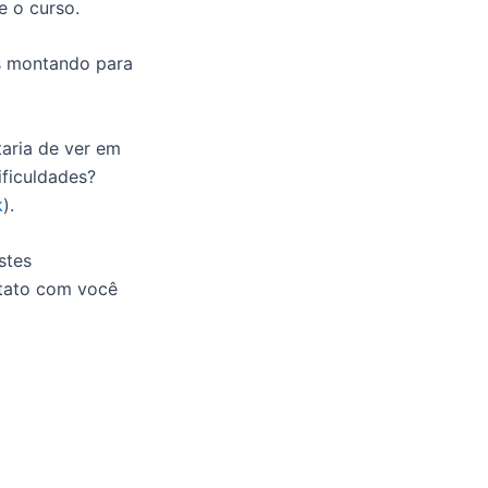
 o curso.
os montando para
aria de ver em
ficuldades?
k
).
stes
ntato com você