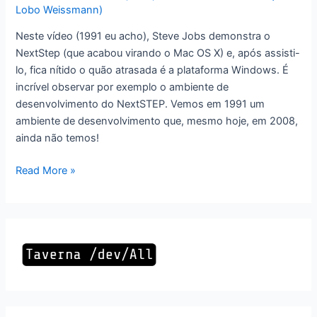
Lobo Weissmann)
Neste vídeo (1991 eu acho), Steve Jobs demonstra o
NextStep (que acabou virando o Mac OS X) e, após assisti-
lo, fica nítido o quão atrasada é a plataforma Windows. É
incrível observar por exemplo o ambiente de
desenvolvimento do NextSTEP. Vemos em 1991 um
ambiente de desenvolvimento que, mesmo hoje, em 2008,
ainda não temos!
A
Read More »
escolha
errada
equivale
à
destruição
da
biblioteca
de