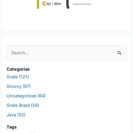
P
e
s
Categorias
q
Grails (121)
u
Groovy (97)
i
Uncategorized (64)
s
Grails Brasil (59)
a
Java (55)
r
p
Tags