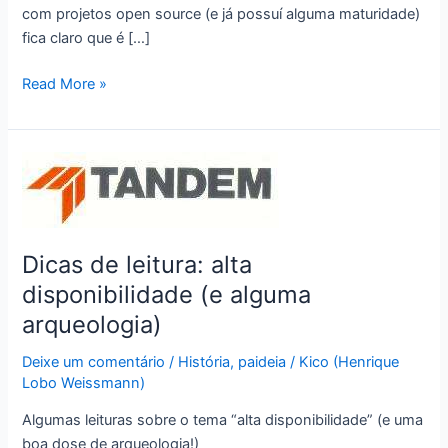
com projetos open source (e já possuí alguma maturidade)
fica claro que é […]
Groovy
Read More »
e
Grails
sem
Pivotal:
e
daí?
Dicas de leitura: alta
disponibilidade (e alguma
arqueologia)
Deixe um comentário
/
História
,
paideia
/
Kico (Henrique
Lobo Weissmann)
Algumas leituras sobre o tema “alta disponibilidade” (e uma
boa dose de arqueologia!)