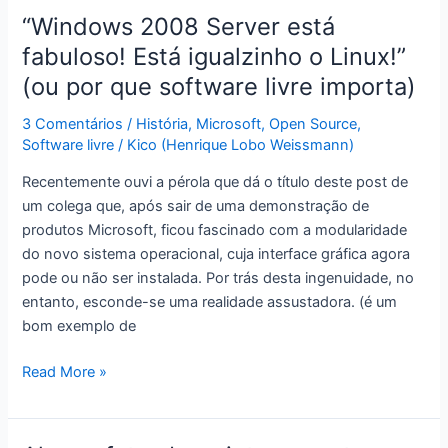
Grails
“Windows 2008 Server está
e
fabuloso! Está igualzinho o Linux!”
como
(ou por que software livre importa)
ele
salva
3 Comentários
/
História
,
Microsoft
,
Open Source
,
a
Software livre
/
Kico (Henrique Lobo Weissmann)
plataforma
Recentemente ouvi a pérola que dá o título deste post de
JEE
um colega que, após sair de uma demonstração de
(além
produtos Microsoft, ficou fascinado com a modularidade
de
do novo sistema operacional, cuja interface gráfica agora
lhe
pode ou não ser instalada. Por trás desta ingenuidade, no
evitar
entanto, esconde-se uma realidade assustadora. (é um
o
bom exemplo de
tédio)?
“Windows
Read More »
2008
Server
está