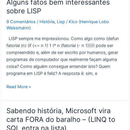
Alguns fatos bem interessantes
fabuloso!
sobre LISP
Está
igualzinho
9 Comentários
/
História
,
Lisp
/
Kico (Henrique Lobo
o
Weissmann)
Linux!”
LISP sempre me impressionou. Como algo como (defun
(ou
fatorial (n) (if (<= n 1) 1 (* n (fatorial (- n 1))))) pode ser
por
compreendido e, além de ser escrito por humanos, gerar
que
programas de computador que realmente façam alguma
software
coisa? Como alguém consegue entender isto? Quem
livre
programa em LISP é feliz? A resposta é: sim, e
importa)
Alguns
Read More »
fatos
bem
interessantes
Sabendo história, Microsoft vira
sobre
carta FORA do baralho – (LINQ to
LISP
SQL entra na lista)