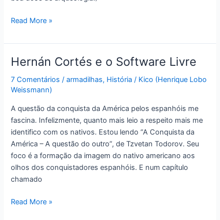
Dicas
Read More »
de
leitura:
alta
Hernán Cortés e o Software Livre
disponibilidade
(e
7 Comentários
/
armadilhas
,
História
/
Kico (Henrique Lobo
Weissmann)
alguma
arqueologia)
A questão da conquista da América pelos espanhóis me
fascina. Infelizmente, quanto mais leio a respeito mais me
identifico com os nativos. Estou lendo “A Conquista da
América – A questão do outro”, de Tzvetan Todorov. Seu
foco é a formação da imagem do nativo americano aos
olhos dos conquistadores espanhóis. E num capítulo
chamado
Hernán
Read More »
Cortés