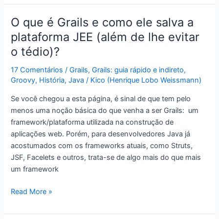
e
o
O que é Grails e como ele salva a
Software
plataforma JEE (além de lhe evitar
Livre
o tédio)?
17 Comentários
/
Grails
,
Grails: guia rápido e indireto
,
Groovy
,
História
,
Java
/
Kico (Henrique Lobo Weissmann)
Se você chegou a esta página, é sinal de que tem pelo
menos uma noção básica do que venha a ser Grails: um
framework/plataforma utilizada na construção de
aplicações web. Porém, para desenvolvedores Java já
acostumados com os frameworks atuais, como Struts,
JSF, Facelets e outros, trata-se de algo mais do que mais
um framework
O
Read More »
que
é