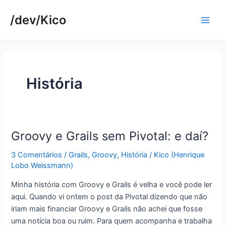
Ir
/dev/Kico
para
Main
o
conteúdo
Men
História
Groovy e Grails sem Pivotal: e daí?
3 Comentários
/
Grails
,
Groovy
,
História
/
Kico (Henrique
Lobo Weissmann)
Minha história com Groovy e Grails é velha e você pode ler
aqui. Quando vi ontem o post da Pivotal dizendo que não
iriam mais financiar Groovy e Grails não achei que fosse
uma notícia boa ou ruim. Para quem acompanha e trabalha