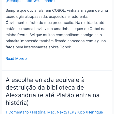
(Henrique Lobo Weissmann)
–
Sempre que ouvia falar em COBOL, vinha a imagem de uma
(LINQ
tecnologia ultrapassada, esquecida e fedorenta.
to
Óbviamente, fruto do meu preconceito. Na realidade, até
SQL
então, eu nunca havia visto uma linha sequer de Cobol na
entra
minha frente! Sei que muitos compartilham comigo esta
na
primeira impressão também ficarão chocados com alguns
lista)
fatos bem interessantes sobre Cobol:
Alguns
Read More »
fatos
bem
interessantes
A escolha errada equivale à
(quase
destruição da biblioteca de
chocantes)
Alexandria (e até Platão entra na
sobre
COBOL
história)
1 Comentário
/
História
,
Mac
,
NextSTEP
/
Kico (Henrique