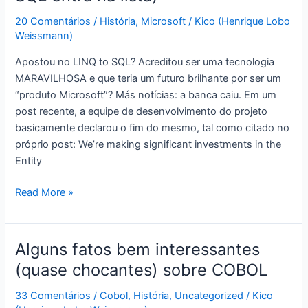
20 Comentários
/
História
,
Microsoft
/
Kico (Henrique Lobo
Weissmann)
Apostou no LINQ to SQL? Acreditou ser uma tecnologia
MARAVILHOSA e que teria um futuro brilhante por ser um
“produto Microsoft”? Más notícias: a banca caiu. Em um
post recente, a equipe de desenvolvimento do projeto
basicamente declarou o fim do mesmo, tal como citado no
próprio post: We’re making significant investments in the
Entity
Sabendo
Read More »
história,
Microsoft
vira
Alguns fatos bem interessantes
carta
(quase chocantes) sobre COBOL
FORA
do
33 Comentários
/
Cobol
,
História
,
Uncategorized
/
Kico
baralho