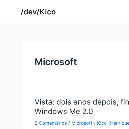
Ir
/dev/Kico
para
o
conteúdo
Microsoft
Vista: dois anos depois, f
Windows Me 2.0
2 Comentários
/
Microsoft
/
Kico (Henriqu