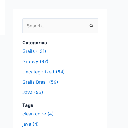
P
e
s
Categorias
q
Grails (121)
u
Groovy (97)
i
Uncategorized (64)
s
Grails Brasil (59)
a
Java (55)
r
p
Tags
clean code (4)
o
r
java (4)