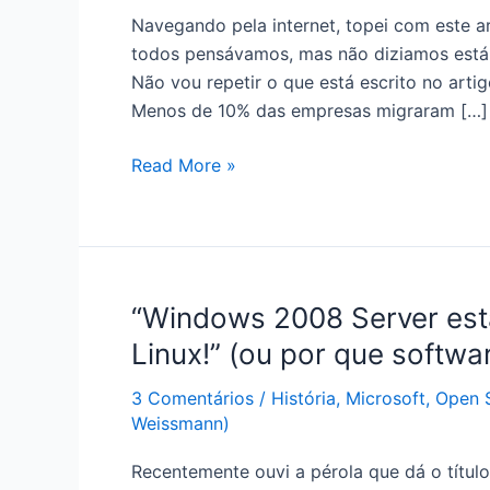
Navegando pela internet, topei com este art
todos pensávamos, mas não diziamos está 
Não vou repetir o que está escrito no arti
Menos de 10% das empresas migraram […]
Vista:
Read More »
dois
anos
depois,
finalmente
percebemos:
“Windows 2008 Server está
é
Linux!” (ou por que softwar
o
Windows
3 Comentários
/
História
,
Microsoft
,
Open 
Me
Weissmann)
2.0
Recentemente ouvi a pérola que dá o títul