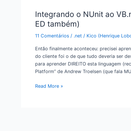
–
Parte
Integrando o NUnit ao VB.
1:
ED também)
Qual
versão
11 Comentários
/
.net
/
Kico (Henrique Lob
do
Então finalmente aconteceu: precisei aprend
.NET?
do cliente foi o de que tudo deveria ser d
para aprender DIREITO esta linguagem (re
Platform” de Andrew Troelsen (que fala M
Integrando
Read More »
o
NUnit
ao
VB.net
Express