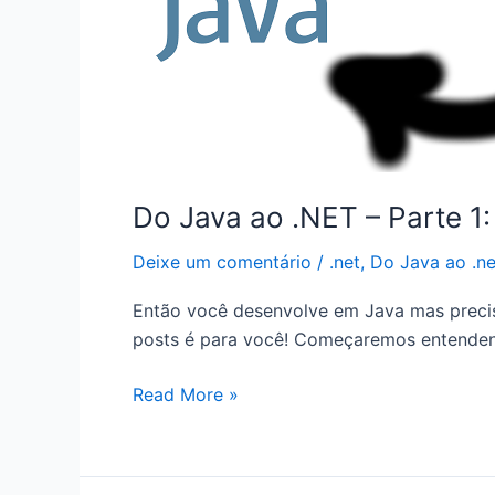
Do Java ao .NET – Parte 1
Deixe um comentário
/
.net
,
Do Java ao .ne
Então você desenvolve em Java mas precis
posts é para você! Começaremos entendend
Do
Read More »
Java
ao
.NET