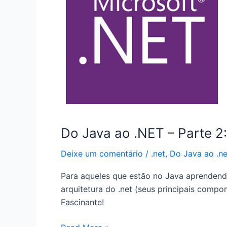
Do Java ao .NET – Parte 2:
Deixe um comentário
/
.net
,
Do Java ao .ne
Para aqueles que estão no Java aprendend
arquitetura do .net (seus principais com
Fascinante!