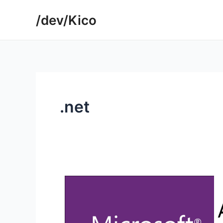
Ir
/dev/Kico
para
o
conteúdo
.net