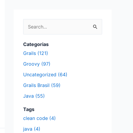
P
e
s
Categorias
q
Grails (121)
u
Groovy (97)
i
Uncategorized (64)
s
Grails Brasil (59)
a
Java (55)
r
p
Tags
clean code (4)
o
r
java (4)