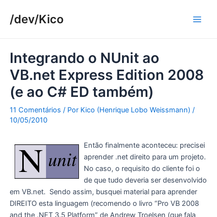
Ir
/dev/Kico
para
Main
o
conteúdo
Men
Integrando o NUnit ao
VB.net Express Edition 2008
(e ao C# ED também)
11 Comentários
/ Por
Kico (Henrique Lobo Weissmann)
/
10/05/2010
Então finalmente aconteceu: precisei
aprender .net direito para um projeto.
No caso, o requisito do cliente foi o
de que tudo deveria ser desenvolvido
em VB.net. Sendo assim, busquei material para aprender
DIREITO esta linguagem (recomendo o livro “Pro VB 2008
and the .NET 3.5 Platform” de Andrew Troelsen (que fala