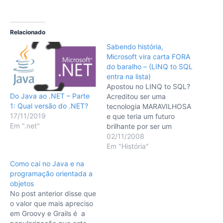
Relacionado
Sabendo história,
Microsoft vira carta FORA
do baralho – (LINQ to SQL
entra na lista)
Apostou no LINQ to SQL?
Do Java ao .NET – Parte
Acreditou ser uma
1: Qual versão do .NET?
tecnologia MARAVILHOSA
17/11/2019
e que teria um futuro
Em ".net"
brilhante por ser um
"produto Microsoft"? Más
02/11/2008
notícias: a banca caiu. Em
Em "História"
um post recente, a equipe
Como cai no Java e na
de desenvolvimento do
programação orientada a
projeto basicamente
objetos
declarou o fim do mesmo,
No post anterior disse que
tal como citado no próprio
o valor que mais apreciso
post: We’re making…
em Groovy e Grails é a