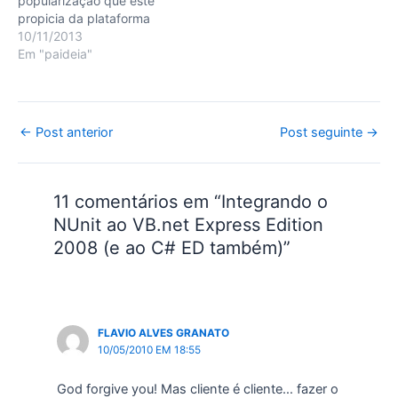
popularização que este
propicia da plataforma
Java EE. Mais do que
10/11/2013
simplesmente trocar de
Em "paideia"
linguagem, não raro
ocorre também a inclusão
de um novo paradigma de
desenvolvimento: a
Post
←
Post anterior
Post seguinte
→
programação orientada a
navigation
objetos (POO). Esta…
11 comentários em “Integrando o
NUnit ao VB.net Express Edition
2008 (e ao C# ED também)”
FLAVIO ALVES GRANATO
10/05/2010 EM 18:55
God forgive you! Mas cliente é cliente… fazer o