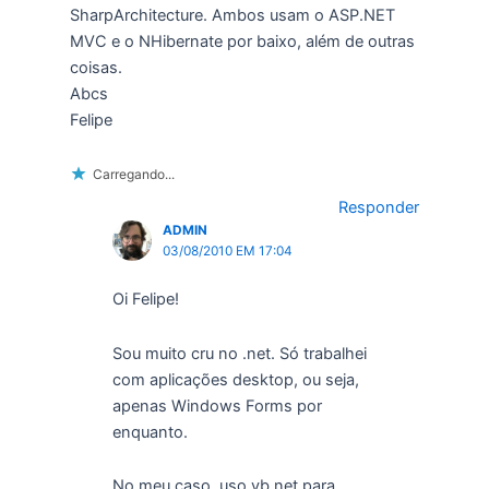
SharpArchitecture. Ambos usam o ASP.NET
MVC e o NHibernate por baixo, além de outras
coisas.
Abcs
Felipe
Carregando...
Responder
ADMIN
03/08/2010 EM 17:04
Oi Felipe!
Sou muito cru no .net. Só trabalhei
com aplicações desktop, ou seja,
apenas Windows Forms por
enquanto.
No meu caso, uso vb.net para