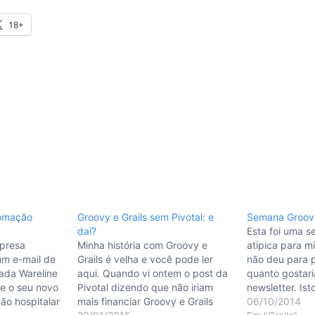
18+
tomação
Groovy e Grails sem Pivotal: e
Semana Groovy
daí?
Esta foi uma 
rpresa
Minha história com Groovy e
atípica para m
um e-mail de
Grails é velha e você pode ler
não deu para p
da Wareline
aqui. Quando vi ontem o post da
quanto gostar
e o seu novo
Pivotal dizendo que não iriam
newsletter. Is
ão hospitalar
mais financiar Groovy e Grails
periódicament
06/10/2014