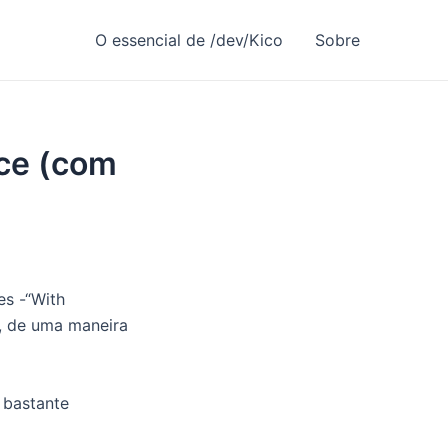
O essencial de /dev/Kico
Sobre
rce (com
es -“With
, de uma maneira
 bastante