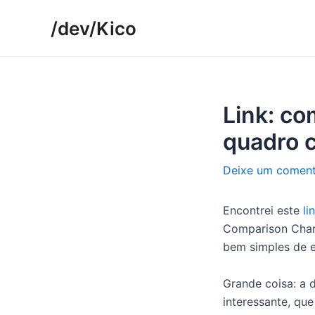
Ir
/dev/Kico
para
o
conteúdo
Link: c
quadro c
Deixe um coment
Encontrei este
li
Comparison Chart
bem simples de e
Grande coisa: a 
interessante, qu