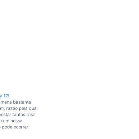
 17!
semana bastante
im, razão pela qual
ostar tantos links
ia em nossa
to pode ocorrer
e, sendo assim,