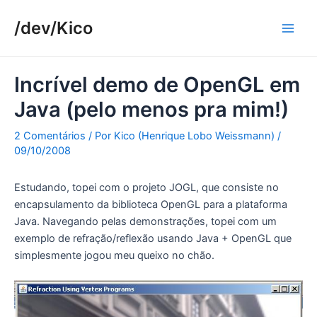
Ir
/dev/Kico
para
Main
o
conteúdo
Men
Incrível demo de OpenGL em
Java (pelo menos pra mim!)
2 Comentários
/ Por
Kico (Henrique Lobo Weissmann)
/
09/10/2008
Estudando, topei com o projeto JOGL, que consiste no
encapsulamento da biblioteca OpenGL para a plataforma
Java. Navegando pelas demonstrações, topei com um
exemplo de refração/reflexão usando Java + OpenGL que
simplesmente jogou meu queixo no chão.