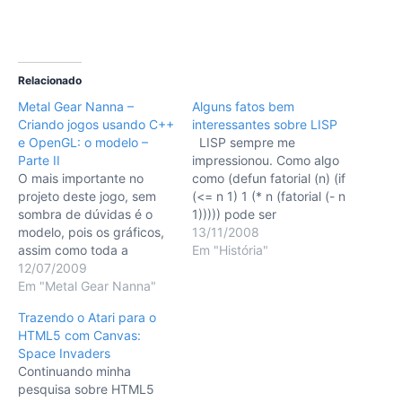
Relacionado
Metal Gear Nanna –
Alguns fatos bem
Criando jogos usando C++
interessantes sobre LISP
e OpenGL: o modelo –
LISP sempre me
Parte II
impressionou. Como algo
O mais importante no
como (defun fatorial (n) (if
projeto deste jogo, sem
(<= n 1) 1 (* n (fatorial (- n
sombra de dúvidas é o
1))))) pode ser
modelo, pois os gráficos,
compreendido e, além de
13/11/2008
assim como toda a
ser escrito por humanos,
Em "História"
interação do usuário com
12/07/2009
gerar programas de
o jogo é resultado do
Em "Metal Gear Nanna"
computador que
estado definido neste.
realmente façam alguma
Trazendo o Atari para o
Vamos começar pela
coisa? Como alguém
HTML5 com Canvas:
classe Elemento. Esta
consegue entender isto?
Space Invaders
representa, como o
Quem programa em LISP
Continuando minha
próprio nome já diz, um
é feliz?…
pesquisa sobre HTML5
objeto que será…