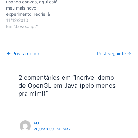
usando canvas, aqui está
meu mais novo
experimento: recriei à
minha moda o clássico
11/12/2010
"Space Invaders" do Atari.
Em "Javascript"
Confesso que fiquei
MUITO satisfeito com o
resultado e, espero, vocês
também. Desta vez não
Post
←
Post anterior
Post seguinte
→
posso dizer que o código
navigation
seja tão mínimo quanto
minha primeira grande…
2 comentários em “Incrível demo
de OpenGL em Java (pelo menos
pra mim!)”
EU
20/08/2009 EM 15:32