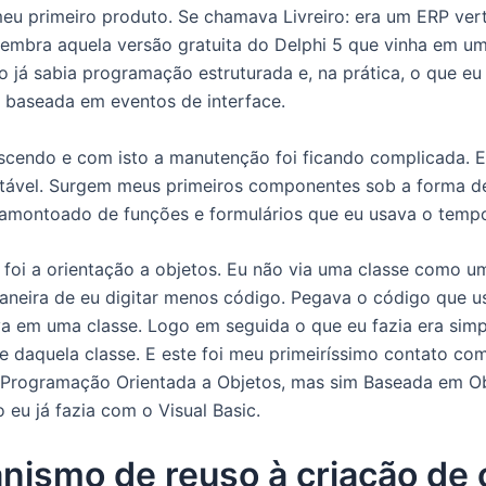
eu primeiro produto. Se chamava Livreiro: era um ERP vertic
(lembra aquela versão gratuita do Delphi 5 que vinha em um
já sabia programação estruturada e, na prática, o que eu 
 baseada em eventos de interface.
rescendo e com isto a manutenção foi ficando complicada. E
itável. Surgem meus primeiros componentes sob a forma 
montoado de funções e formulários que eu usava o tempo 
foi a orientação a objetos. Eu não via uma classe como u
neira de eu digitar menos código. Pegava o código que u
a em uma classe. Logo em seguida o que eu fazia era simp
e daquela classe. E este foi meu primeiríssimo contato com
 Programação Orientada a Objetos, mas sim Baseada em O
 eu já fazia com o Visual Basic.
ismo de reuso à criação de 