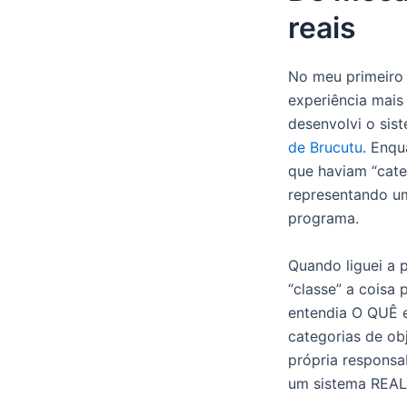
reais
No meu primeiro e
experiência mais
desenvolvi o si
de Brucutu
. Enq
que haviam “cate
representando um
programa.
Quando liguei a 
“classe” a coisa 
entendia O QUÊ e
categorias de ob
própria responsab
um sistema REA