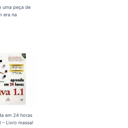
m uma peça de
m era na
da em 24 horas
1 – Livro massa!