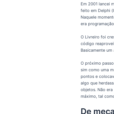
Em 2001 lancei m
feito em Delphi 
Naquele momento 
era programação
O Livreiro foi c
código reaprove
Basicamente um a
O próximo passo 
sim como uma ma
pontos e colocav
algo que herdass
objetos. Não era
máximo, tal como
De mecan