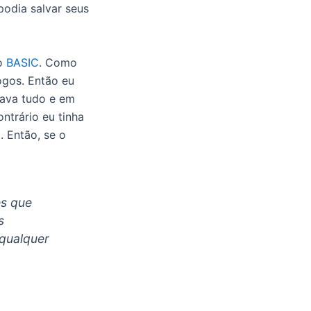
podia salvar seus
do
BASIC
. Como
jogos. Então eu
nava tudo e em
ntrário eu tinha
 Então, se o
es que
s
qualquer