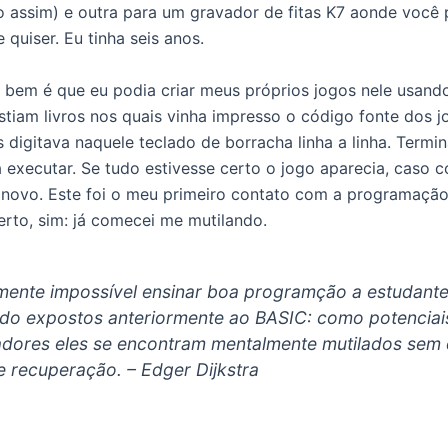
o assim) e outra para um gravador de fitas K7 aonde você 
 quiser. Eu tinha seis anos.
bem é que eu podia criar meus próprios jogos nele usan
istiam livros nos quais vinha impresso o código fonte dos 
 digitava naquele teclado de borracha linha a linha. Termi
executar. Se tudo estivesse certo o jogo aparecia, caso co
 novo. Este foi o meu primeiro contato com a programação.
certo, sim: já comecei me mutilando.
mente impossível ensinar boa programção a estudant
ido expostos anteriormente ao BASIC: como potenciai
dores eles se encontram mentalmente mutilados sem 
 recuperação. – Edger Dijkstra