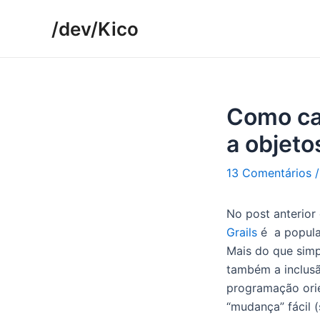
Ir
/dev/Kico
para
o
conteúdo
Como ca
a objeto
13 Comentários
No post anterior
Grails
é a popula
Mais do que simp
também a inclus
programação orie
“mudança” fácil 