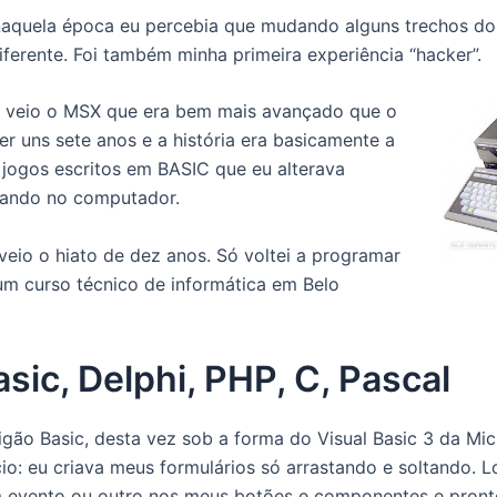
 naquela época eu percebia que mudando alguns trechos do
ferente. Foi também minha primeira experiência “hacker”.
 veio o MSX que era bem mais avançado que o
er uns sete anos e a história era basicamente a
 jogos escritos em BASIC que eu alterava
tando no computador.
veio o hiato de dez anos. Só voltei a programar
um curso técnico de informática em Belo
asic, Delphi, PHP, C, Pascal
ão Basic, desta vez sob a forma do Visual Basic 3 da Micr
io: eu criava meus formulários só arrastando e soltando. 
 evento ou outro nos meus botões e componentes e pronto