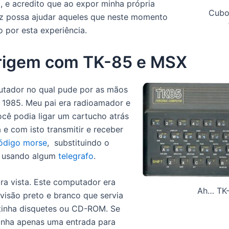
), e acredito que ao expor minha própria
Cubo
ez possa ajudar aqueles que neste momento
 por esta experiência.
rigem com TK-85 e MSX
utador no qual pude por as mãos
 1985. Meu pai era radioamador e
cê podia ligar um cartucho atrás
 e com isto transmitir e receber
ódigo morse
, substituindo o
l usando algum
telegrafo
.
ira vista. Este computador era
Ah… TK-
evisão preto e branco que servia
tinha disquetes ou CD-ROM. Se
inha apenas uma entrada para