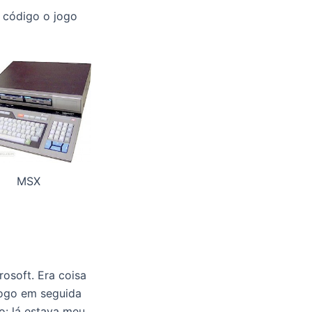
 código o jogo
MSX
osoft. Era coisa
Logo em seguida
: lá estava meu