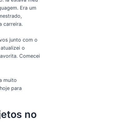
inguagem. Era um
mestrado,
 carreira.
ivos junto com o
atualizei o
avorita. Comecei
a muito
hoje para
jetos no