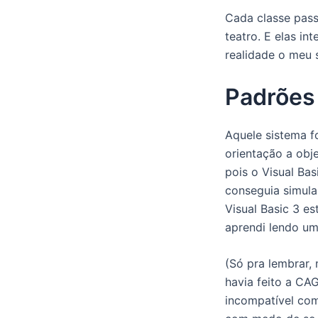
Cada classe pas
teatro. E elas in
realidade o meu 
Padrões 
Aquele sistema fo
orientação a ob
pois o Visual Bas
conseguia simula
Visual Basic 3 e
aprendi lendo um
(Só pra lembrar,
havia feito a C
incompatível com