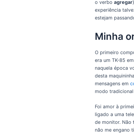
o verbo
agregar
experiência talv
estejam passando
Minha o
O primeiro comp
era um TK-85 em
naquela época vo
desta maquininha
mensagens em
c
modo tradiciona
Foi amor à prime
ligado a uma tel
de monitor. Não 
não me engano t