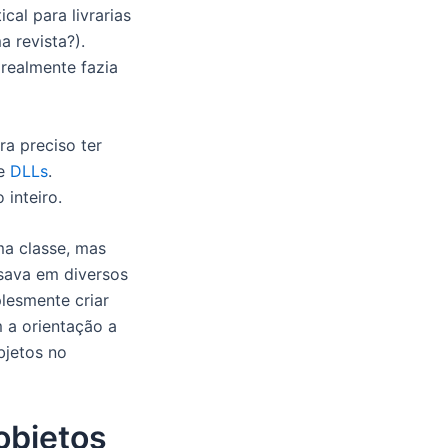
al para livrarias
a revista?).
realmente fazia
ra preciso ter
de
DLLs
.
inteiro.
ma classe, mas
sava em diversos
lesmente criar
 a orientação a
bjetos no
objetos