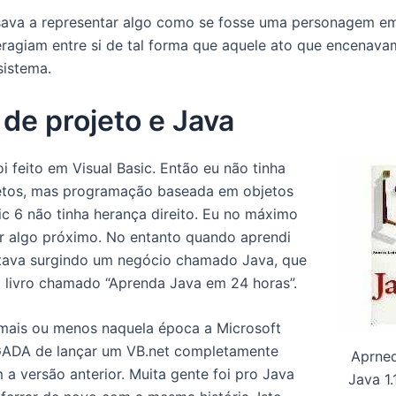
sava a representar algo como se fosse uma personagem e
teragiam entre si de tal forma que aquele ato que encenava
sistema.
de projeto e Java
i feito em Visual Basic. Então eu não tinha
jetos, mas programação baseada em objetos
ic 6 não tinha herança direito. Eu no máximo
r algo próximo. No entanto quando aprendi
stava surgindo um negócio chamado Java, que
 livro chamado “Aprenda Java em 24 horas”.
 mais ou menos naquela época a Microsoft
AGADA de lançar um VB.net completamente
Aprne
 a versão anterior. Muita gente foi pro Java
Java 1.