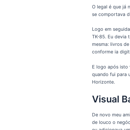
O legal é que já
se comportava di
Logo em seguida
TK-85. Eu devia t
mesma: livros de
conforme ia digi
E logo após isto 
quando fui para 
Horizonte.
Visual B
De novo meu amig
de louco o negóc
eu adicionava um