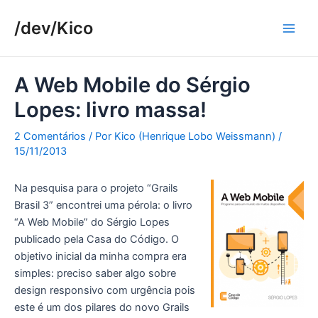
Ir
/dev/Kico
para
Main
o
conteúdo
Men
A Web Mobile do Sérgio
Lopes: livro massa!
2 Comentários
/ Por
Kico (Henrique Lobo Weissmann)
/
15/11/2013
Na pesquisa para o projeto “Grails
Brasil 3” encontrei uma pérola: o livro
“A Web Mobile” do Sérgio Lopes
publicado pela Casa do Código. O
objetivo inicial da minha compra era
simples: preciso saber algo sobre
design responsivo com urgência pois
este é um dos pilares do novo Grails