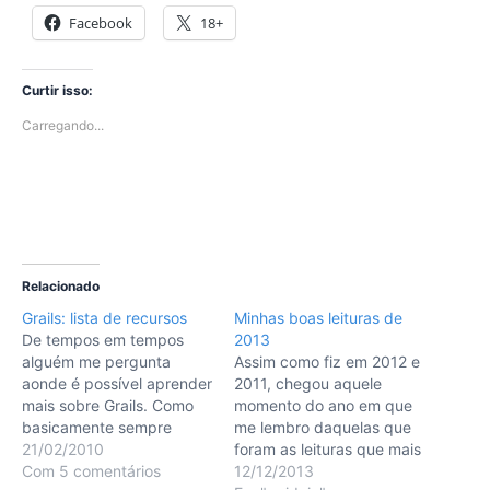
Facebook
18+
Curtir isso:
Carregando...
Relacionado
Grails: lista de recursos
Minhas boas leituras de
De tempos em tempos
2013
alguém me pergunta
Assim como fiz em 2012 e
aonde é possível aprender
2011, chegou aquele
mais sobre Grails. Como
momento do ano em que
basicamente sempre
me lembro daquelas que
envio a mesma resposta -
21/02/2010
foram as leituras que mais
e o número destes e-mails
Com 5 comentários
influenciaram meu ano.
12/12/2013