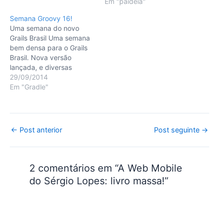
tem crescido
Ao falar sobre suas boas
Em "paideia"
considerávelmente - acho
leituras de 2013 Bill Gates
Semana Groovy 16!
que é uma boa idéia
diz que prefere não ficção
Uma semana do novo
postar aqui uma pequena
por gostar de saber como
Grails Brasil Uma semana
lista de sites/autores
o mundo funciona. Acho…
bem densa para o Grails
relacionados ao assunto
Brasil. Nova versão
para que vocês…
lançada, e diversas
correções feitas e outras a
29/09/2014
caminho. Peço novamente
Em "Gradle"
a ajuda de vocês a
respeito do que podemos
melhorar em nossa
comunidade. O foco do
Post
←
Post anterior
Post seguinte
→
desenvolvimento até o dia
navigation
15/10/2014 será apenas…
2 comentários em “A Web Mobile
do Sérgio Lopes: livro massa!”