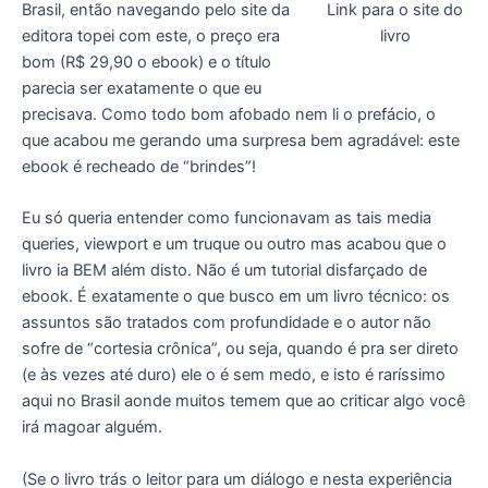
Brasil, então navegando pelo site da
Link para o site do
editora topei com este, o preço era
livro
bom (R$ 29,90 o ebook) e o título
parecia ser exatamente o que eu
precisava. Como todo bom afobado nem li o prefácio, o
que acabou me gerando uma surpresa bem agradável: este
ebook é recheado de “brindes”!
Eu só queria entender como funcionavam as tais media
queries, viewport e um truque ou outro mas acabou que o
livro ia BEM além disto. Não é um tutorial disfarçado de
ebook. É exatamente o que busco em um livro técnico: os
assuntos são tratados com profundidade e o autor não
sofre de “cortesia crônica”, ou seja, quando é pra ser direto
(e às vezes até duro) ele o é sem medo, e isto é raríssimo
aqui no Brasil aonde muitos temem que ao criticar algo você
irá magoar alguém.
(Se o livro trás o leitor para um diálogo e nesta experiência