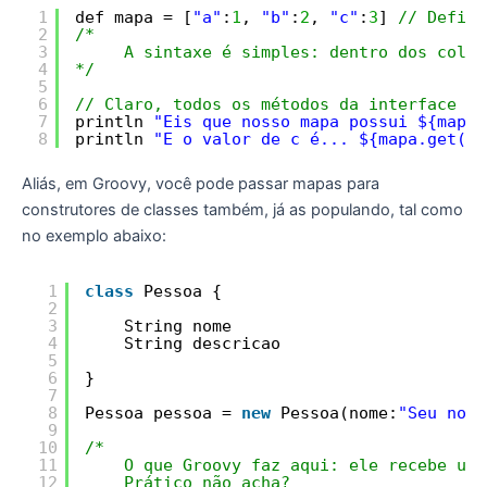
1
def mapa = [
"a"
:
1
, 
"b"
:
2
, 
"c"
:
3
] 
// Defini
2
/*
3
A sintaxe é simples: dentro dos colch
4
*/
5
6
// Claro, todos os métodos da interface ja
7
println 
"Eis que nosso mapa possui ${mapa.
8
println 
"E o valor de c é... ${mapa.get("
e
Aliás, em Groovy, você pode passar mapas para
construtores de classes também, já as populando, tal como
no exemplo abaixo:
1
class
Pessoa {
2
3
String nome
4
String descricao 
5
6
}
7
8
Pessoa pessoa = 
new
Pessoa(nome:
"Seu nome
9
10
/*
11
O que Groovy faz aqui: ele recebe um 
12
Prático não acha?