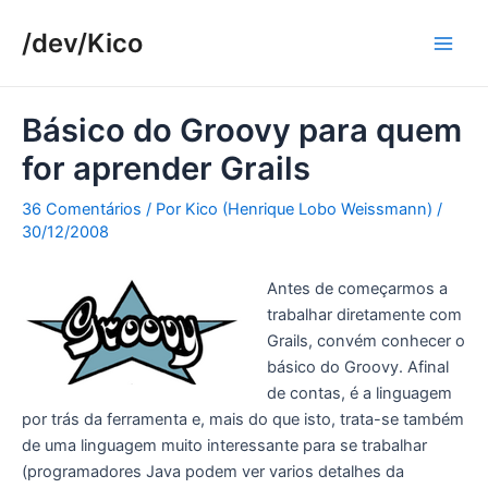
Ir
/dev/Kico
para
Main
o
conteúdo
Men
Básico do Groovy para quem
for aprender Grails
36 Comentários
/ Por
Kico (Henrique Lobo Weissmann)
/
30/12/2008
Antes de começarmos a
trabalhar diretamente com
Grails, convém conhecer o
básico do Groovy. Afinal
de contas, é a linguagem
por trás da ferramenta e, mais do que isto, trata-se também
de uma linguagem muito interessante para se trabalhar
(programadores Java podem ver varios detalhes da