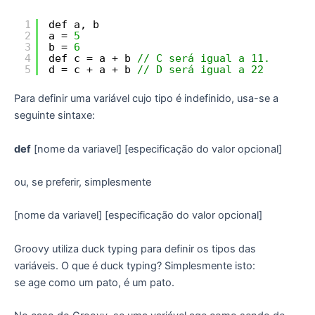
1
def a, b
2
a = 
5
3
b = 
6
4
def c = a + b 
// C será igual a 11. 
5
d = c + a + b 
// D será igual a 22 
Para definir uma variável cujo tipo é indefinido, usa-se a
seguinte sintaxe:
def
[nome da variavel] [especificação do valor opcional]
ou, se preferir, simplesmente
[nome da variavel] [especificação do valor opcional]
Groovy utiliza duck typing para definir os tipos das
variáveis. O que é duck typing? Simplesmente isto:
se age como um pato, é um pato.