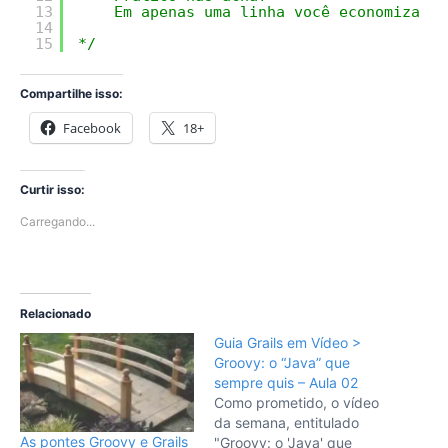
13
Em apenas uma linha você economiza n!
14
15
*/
Compartilhe isso:
Facebook
18+
Curtir isso:
Carregando...
Relacionado
Guia Grails em Vídeo >
Groovy: o “Java” que
sempre quis – Aula 02
Como prometido, o vídeo
da semana, entitulado
As pontes Groovy e Grails
"Groovy: o 'Java' que