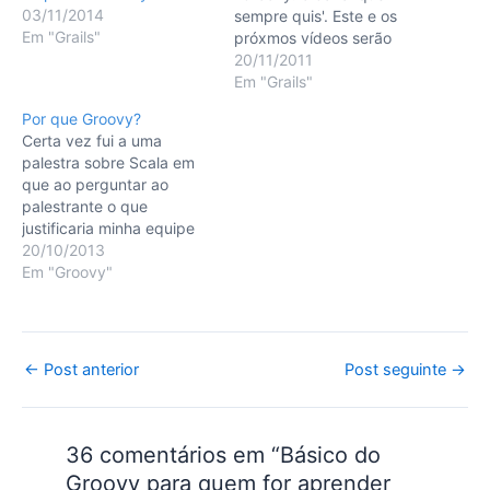
03/11/2014
sempre quis'. Este e os
Em "Grails"
próxmos vídeos serão
focados não no Grails,
20/11/2011
mas no componente que o
Em "Grails"
torna tão produtivo: a
Por que Groovy?
linguagem de
Certa vez fui a uma
programação Groovy.
palestra sobre Scala em
AVISO Um dos maiores
que ao perguntar ao
equívocos cometidos por
palestrante o que
iniciantes em Grails (erro
justificaria minha equipe
este que costuma…
treinada em Java adotar a
20/10/2013
linguagem recebi como
Em "Groovy"
resposta segundos de
silêncio seguido por
"muito obrigado a
presença de todos vocês
Post
←
Post anterior
Post seguinte
→
aqui". Como pretendo
navigation
falar sobre Groovy em
breve (coisas boas…
36 comentários em “Básico do
Groovy para quem for aprender