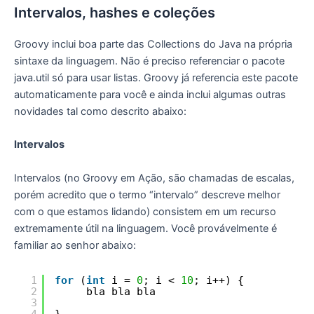
Intervalos, hashes e coleções
Groovy inclui boa parte das Collections do Java na própria
sintaxe da linguagem. Não é preciso referenciar o pacote
java.util só para usar listas. Groovy já referencia este pacote
automaticamente para você e ainda inclui algumas outras
novidades tal como descrito abaixo:
Intervalos
Intervalos (no Groovy em Ação, são chamadas de escalas,
porém acredito que o termo “intervalo” descreve melhor
com o que estamos lidando) consistem em um recurso
extremamente útil na linguagem. Você provávelmente é
familiar ao senhor abaixo:
1
for
(
int
i = 
0
; i < 
10
; i++) {
2
bla bla bla 
3
4
}