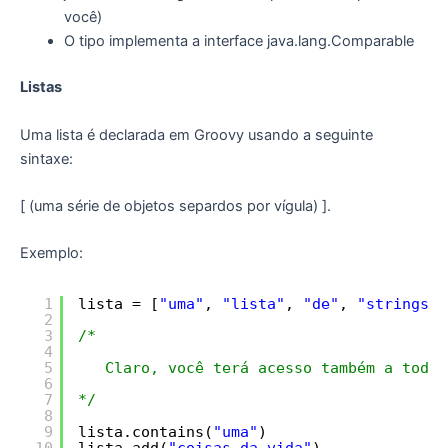
você)
O tipo implementa a interface java.lang.Comparable
Listas
Uma lista é declarada em Groovy usando a seguinte
sintaxe:
[ (uma série de objetos separdos por vígula) ].
Exemplo:
1
lista = [
"uma"
, 
"lista"
, 
"de"
, 
"strings"
]
2
3
/*
4
5
Claro, você terá acesso também a todos
6
7
*/
8
9
lista.contains(
"uma"
)
10
lista.add(
"coisas da vida"
)