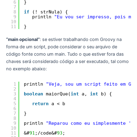
6
} 
7
8
if
(! strNula) {
9
println 
"Eu vou ser impresso, pois meu
10
11
}
“main opcional”
: se estiver trabalhando com Groovy na
forma de um script, pode considerar o seu arquivo de
código fonte como um main. Tudo o que estiver fora das
chaves será considerado código a ser executado, tal como
no exemplo abaixo:
1
println 
"Veja, sou um script feito em Gro
2
3
boolean
maiorQue(
int
a, 
int
b) {
4
5
return
a < b
6
7
}
8
9
println 
"Reparou como eu simplesmente 'ig
10
11
&#
91
;/code&#
93
;