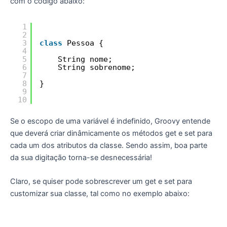
com o código abaixo:
1
2
3
class
Pessoa {
4
5
String nome;
6
String sobrenome;
7
8
}
9
10
Se o escopo de uma variável é indefinido, Groovy entende
que deverá criar dinâmicamente os métodos get e set para
cada um dos atributos da classe. Sendo assim, boa parte
da sua digitação torna-se desnecessária!
Claro, se quiser pode sobrescrever um get e set para
customizar sua classe, tal como no exemplo abaixo: