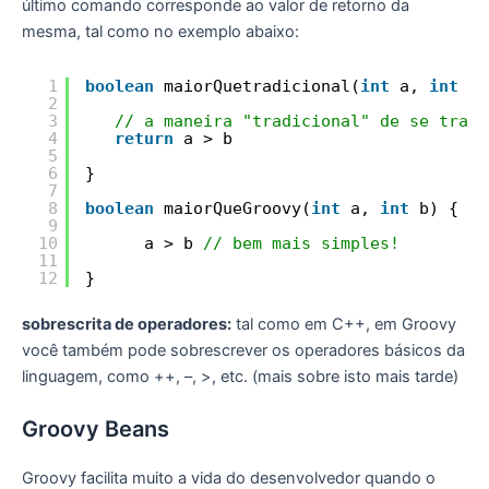
último comando corresponde ao valor de retorno da
mesma, tal como no exemplo abaixo:
1
boolean
maiorQuetradicional(
int
a, 
int
b)
2
3
// a maneira "tradicional" de se traba
4
return
a > b 
5
6
}
7
8
boolean
maiorQueGroovy(
int
a, 
int
b) {
9
10
a > b 
// bem mais simples!
11
12
}
sobrescrita de operadores:
tal como em C++, em Groovy
você também pode sobrescrever os operadores básicos da
linguagem, como ++, –, >, etc. (mais sobre isto mais tarde)
Groovy Beans
Groovy facilita muito a vida do desenvolvedor quando o