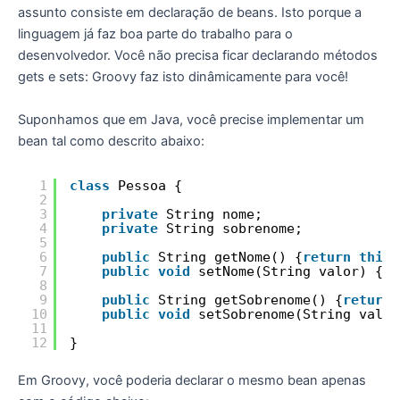
assunto consiste em declaração de beans. Isto porque a
linguagem já faz boa parte do trabalho para o
desenvolvedor. Você não precisa ficar declarando métodos
gets e sets: Groovy faz isto dinâmicamente para você!
Suponhamos que em Java, você precise implementar um
bean tal como descrito abaixo:
1
class
Pessoa {
2
3
private
String nome;
4
private
String sobrenome;
5
6
public
String getNome() {
return
this
.
7
public
void
setNome(String valor) {
th
8
9
public
String getSobrenome() {
return
10
public
void
setSobrenome(String valor
11
12
}
Em Groovy, você poderia declarar o mesmo bean apenas