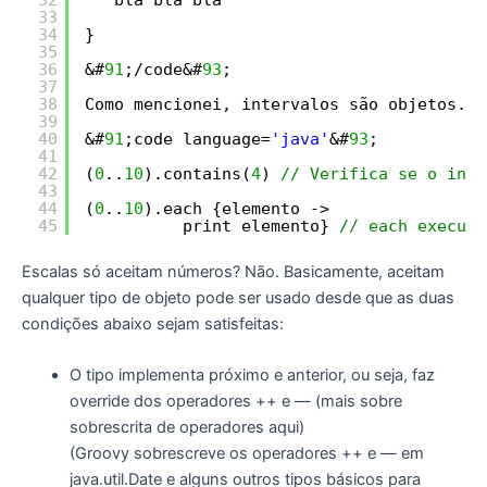
33
34
}
35
36
&#
91
;/code&#
93
;
37
38
Como mencionei, intervalos são objetos. S
39
40
&#
91
;code language=
'java'
&#
93
;
41
42
(
0
..
10
).contains(
4
) 
// Verifica se o inte
43
44
(
0
..
10
).each {elemento ->
45
print elemento} 
// each executa
Escalas só aceitam números? Não. Basicamente, aceitam
qualquer tipo de objeto pode ser usado desde que as duas
condições abaixo sejam satisfeitas:
O tipo implementa próximo e anterior, ou seja, faz
override dos operadores ++ e — (mais sobre
sobrescrita de operadores aqui)
(Groovy sobrescreve os operadores ++ e — em
java.util.Date e alguns outros tipos básicos para