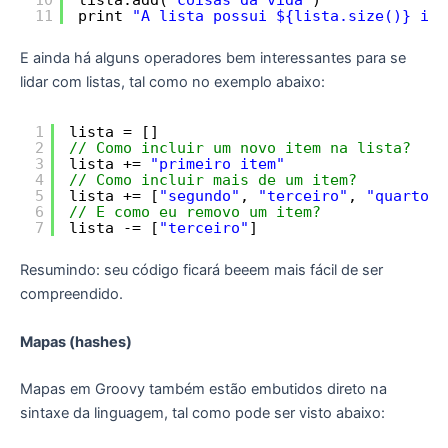
11
print 
"A lista possui ${lista.size()} ite
E ainda há alguns operadores bem interessantes para se
lidar com listas, tal como no exemplo abaixo:
1
lista = []
2
// Como incluir um novo item na lista?
3
lista += 
"primeiro item"
4
// Como incluir mais de um item?
5
lista += [
"segundo"
, 
"terceiro"
, 
"quarto"
]
6
// E como eu removo um item?
7
lista -= [
"terceiro"
] 
Resumindo: seu código ficará beeem mais fácil de ser
compreendido.
Mapas (hashes)
Mapas em Groovy também estão embutidos direto na
sintaxe da linguagem, tal como pode ser visto abaixo: