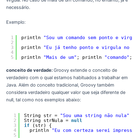
vírgula. No caso de mais de um comando, no entanto, já é
necessário.
Exemplo:
1
println 
"Sou um comando sem ponto e virgul
2
3
println 
"Eu já tenho ponto e virgula no fi
4
5
println 
"Mais de um"
; println 
"comando"
; p
conceito de verdade:
Groovy extende o conceito de
verdadeiro com o qual estamos habituados a trabalhar em
Java. Além do conceito tradicional, Groovy também
considera verdadeiro qualquer valor que seja diferente de
null, tal como nos exemplos abaixo:
1
String str = 
"Sou uma string não nula"
2
String strNula = 
null
3
if
(str) {
4
println 
"Eu com certeza serei impresso"
5