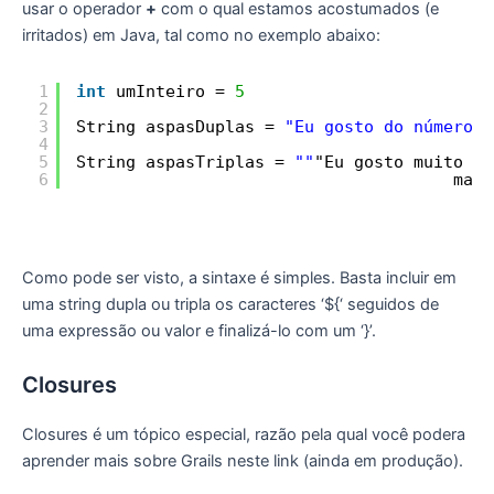
usar o operador
+
com o qual estamos acostumados (e
irritados) em Java, tal como no exemplo abaixo:
1
int
umInteiro = 
5
2
3
String aspasDuplas = 
"Eu gosto do número $
4
5
String aspasTriplas = 
""
"Eu gosto muito 
do
6
mas 
Como pode ser visto, a sintaxe é simples. Basta incluir em
uma string dupla ou tripla os caracteres ‘${‘ seguidos de
uma expressão ou valor e finalizá-lo com um ‘}’.
Closures
Closures é um tópico especial, razão pela qual você podera
aprender mais sobre Grails neste link (ainda em produção).