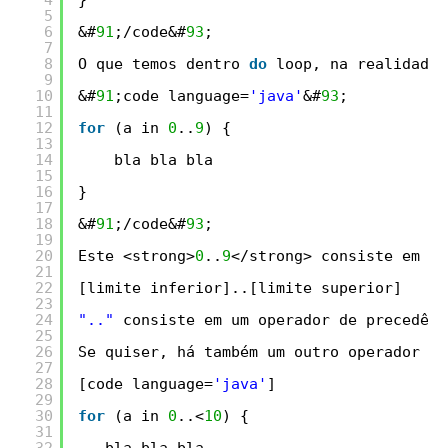
5
6
&#
91
;/code&#
93
;
7
8
O que temos dentro 
do
loop, na realidade 
9
10
&#
91
;code language=
'java'
&#
93
;
11
12
for
(a in 
0
..
9
) {
13
14
bla bla bla
15
16
}
17
18
&#
91
;/code&#
93
;
19
20
Este <strong>
0
..
9
</strong> consiste em um
21
22
[limite inferior]..[limite superior]
23
24
".."
consiste em um operador de precedênc
25
26
Se quiser, há também um outro operador qu
27
28
[code language=
'java'
]
29
30
for
(a in 
0
..<
10
) {
31
32
bla bla bla