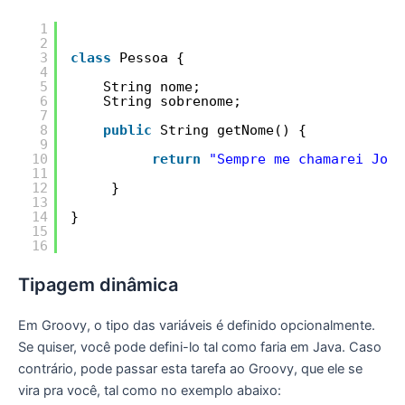
1
2
3
class
Pessoa {
4
5
String nome;
6
String sobrenome;
7
8
public
String getNome() {
9
10
return
"Sempre me chamarei José
11
12
}
13
14
}
15
16
Tipagem dinâmica
Em Groovy, o tipo das variáveis é definido opcionalmente.
Se quiser, você pode defini-lo tal como faria em Java. Caso
contrário, pode passar esta tarefa ao Groovy, que ele se
vira pra você, tal como no exemplo abaixo: