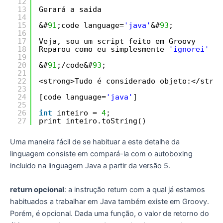
12
13
Gerará a saida
14
15
&#
91
;code language=
'java'
&#
93
;
16
17
Veja, sou um script feito em Groovy
18
Reparou como eu simplesmente 
'ignorei'
a 
19
20
&#
91
;/code&#
93
;
21
22
<strong>Tudo é considerado objeto:</stron
23
24
[code language=
'java'
]
25
26
int
inteiro = 
4
;
27
print inteiro.toString() 
Uma maneira fácil de se habituar a este detalhe da
linguagem consiste em compará-la com o autoboxing
incluido na linguagem Java a partir da versão 5.
return opcional
: a instrução return com a qual já estamos
habituados a trabalhar em Java também existe em Groovy.
Porém, é opcional. Dada uma função, o valor de retorno do