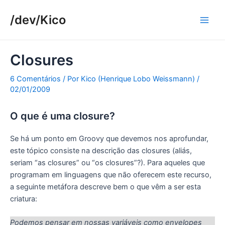
Ir
/dev/Kico
para
Main
o
conteúdo
Men
Closures
6 Comentários
/ Por
Kico (Henrique Lobo Weissmann)
/
02/01/2009
O que é uma closure?
Se há um ponto em Groovy que devemos nos aprofundar,
este tópico consiste na descrição das closures (aliás,
seriam “as closures” ou “os closures”?). Para aqueles que
programam em linguagens que não oferecem este recurso,
a seguinte metáfora descreve bem o que vêm a ser esta
criatura:
Podemos pensar em nossas variáveis como envelopes