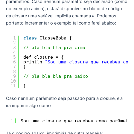
parametros. Caso nenhum parametro seja declarado (como
no exemplo acima), estará disponível no bloco de código
da closure uma variável implícita chamada
it
. Podemos
portanto incrementar o exemplo tal como farei abaixo:
1
class
ClasseBoba {
2
3
// bla bla bla pra cima
4
5
def closure = {
6
println 
"Sou uma closure que recebeu como
7
}
8
9
// bla bla bla pra baixo
10
11
}
Caso nenhum parâmetro seja passado para a closure, ela
irá imprimir algo como
1
Sou uma closure que recebeu como parâmetro
Já o código abaixo, imprimiria de outra maneira: