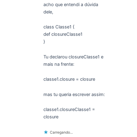
acho que entendi a dúvida
dele,
class Classe1 {
def closureClasse1
}
Tu declarou closureClasse1 e
mais na frente:
classe1.closure = closure
mas tu queria escrever assim:
classe1.closureClasse1 =
closure
Carregando...