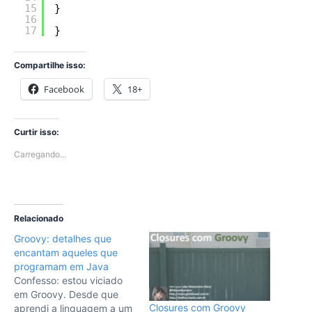
15
}
16
17
}
Compartilhe isso:
Facebook
18+
Curtir isso:
Carregando...
Relacionado
Groovy: detalhes que
encantam aqueles que
programam em Java
Confesso: estou viciado
em Groovy. Desde que
Closures com Groovy
aprendi a linguagem a um