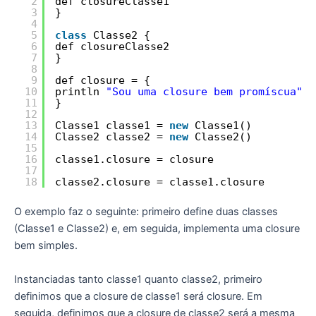
2
def closureClasse1
3
}
4
5
class
Classe2 {
6
def closureClasse2
7
}
8
9
def closure = {
10
println 
"Sou uma closure bem promíscua"
11
}
12
13
Classe1 classe1 = 
new
Classe1()
14
Classe2 classe2 = 
new
Classe2()
15
16
classe1.closure = closure
17
18
classe2.closure = classe1.closure
O exemplo faz o seguinte: primeiro define duas classes
(Classe1 e Classe2) e, em seguida, implementa uma closure
bem simples.
Instanciadas tanto classe1 quanto classe2, primeiro
definimos que a closure de classe1 será closure. Em
seguida, definimos que a closure de classe2 será a mesma