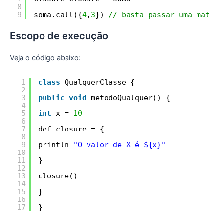
8
9
soma.call({
4
,
3
}) 
// basta passar uma matri
Escopo de execução
Veja o código abaixo:
1
class
QualquerClasse {
2
3
public
void
metodoQualquer() {
4
5
int
x = 
10
6
7
def closure = {
8
9
println 
"O valor de X é ${x}"
10
11
}
12
13
closure()
14
15
}
16
17
}