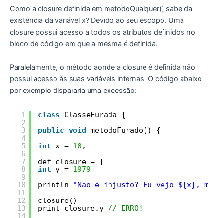
Como a closure definida em metodoQualquer() sabe da
existência da variável x? Devido ao seu escopo. Uma
closure possui acesso a todos os atributos definidos no
bloco de código em que a mesma é definida.
Paralelamente, o método aonde a closure é definida não
possui acesso às suas variáveis internas. O código abaixo
por exemplo dispararia uma excessão:
1
class
ClasseFurada {
2
3
public
void
metodoFurado() {
4
5
int
x = 
10
;
6
7
def closure = {
8
int
y = 
1979
9
10
println 
"Não é injusto? Eu vejo ${x}, mas
11
12
closure()
13
print closure.y 
// ERRO!
14