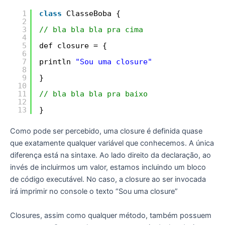
1
class
ClasseBoba {
2
3
// bla bla bla pra cima
4
5
def closure = {
6
7
println 
"Sou uma closure"
8
9
}
10
11
// bla bla bla pra baixo
12
13
}
Como pode ser percebido, uma closure é definida quase
que exatamente qualquer variável que conhecemos. A única
diferença está na sintaxe. Ao lado direito da declaração, ao
invés de incluirmos um valor, estamos incluindo um bloco
de código executável. No caso, a closure ao ser invocada
irá imprimir no console o texto “Sou uma closure”
Closures, assim como qualquer método, também possuem