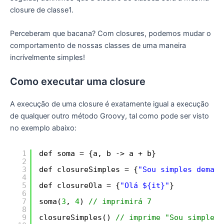
closure de classe1.
Perceberam que bacana? Com closures, podemos mudar o
comportamento de nossas classes de uma maneira
incrívelmente simples!
Como executar uma closure
A execução de uma closure é exatamente igual a execução
de qualquer outro método Groovy, tal como pode ser visto
no exemplo abaixo:
1
def soma = {a, b -> a + b}
2
3
def closureSimples = {
"Sou simples demais
4
5
def closureOla = {
"Olá ${it}"
}
6
7
soma(
3
, 
4
) 
// imprimirá 7
8
9
closureSimples() 
// imprime "Sou simples 