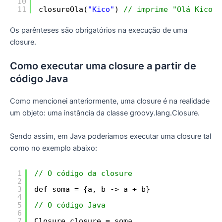
10
11
closureOla(
"Kico"
) 
// imprime "Olá Kico"
Os parênteses são obrigatórios na execução de uma
closure.
Como executar uma closure a partir de
código Java
Como mencionei anteriormente, uma closure é na realidade
um objeto: uma instância da classe groovy.lang.Closure.
Sendo assim, em Java poderiamos executar uma closure tal
como no exemplo abaixo:
1
// O código da closure
2
3
def soma = {a, b -> a + b}
4
5
// O código Java
6
7
Closure closure = soma