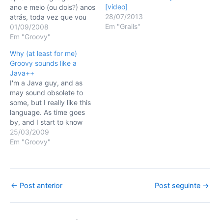
[vídeo]
ano e meio (ou dois?) anos
28/07/2013
atrás, toda vez que vou
Em "Grails"
programar em Java sinto
01/09/2008
falta de algum detalhe da
Em "Groovy"
sintaxe do Groovy na
Why (at least for me)
mesma. Aqui pretendo
Groovy sounds like a
expor alguns detes
Java++
pequenos detalhes que,
I'm a Java guy, and as
embora não essenciais,
may sound obsolete to
são extremamente…
some, but I really like this
language. As time goes
by, and I start to know
better another languages
25/03/2009
like Groovy or Ruby, I
Em "Groovy"
can't avoid to feel a little
envy of those. Java 5
revamped the language,
that's sure,…
Post
←
Post anterior
Post seguinte
→
navigation