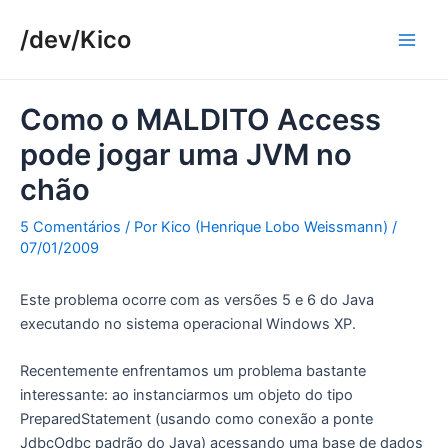
Ir
/dev/Kico
para
Main
o
conteúdo
Men
Como o MALDITO Access
pode jogar uma JVM no
chão
5 Comentários
/ Por
Kico (Henrique Lobo Weissmann)
/
07/01/2009
Este problema ocorre com as versões 5 e 6 do Java
executando no sistema operacional Windows XP.
Recentemente enfrentamos um problema bastante
interessante: ao instanciarmos um objeto do tipo
PreparedStatement (usando como conexão a ponte
JdbcOdbc padrão do Java) acessando uma base de dados