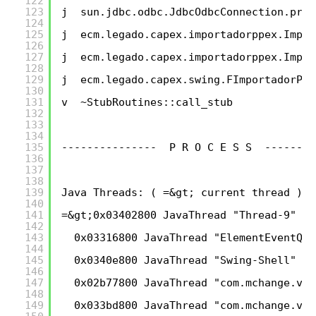
122
123
j  sun.jdbc.odbc.JdbcOdbcConnection.prep
124
125
j  ecm.legado.capex.importadorppex.Impor
126
127
j  ecm.legado.capex.importadorppex.Impor
128
129
j  ecm.legado.capex.swing.FImportadorPQ$
130
131
v  ~StubRoutines::call_stub
132
133
134
135
---------------  P R O C E S S  --------
136
137
138
139
Java Threads: ( =&gt; current thread )
140
141
=&gt;0x03402800 JavaThread "Thread-9" [_
142
143
0x03316800 JavaThread "ElementEventQue
144
145
0x0340e800 JavaThread "Swing-Shell" da
146
147
0x02b77800 JavaThread "com.mchange.v2.
148
149
0x033bd800 JavaThread "com.mchange.v2.