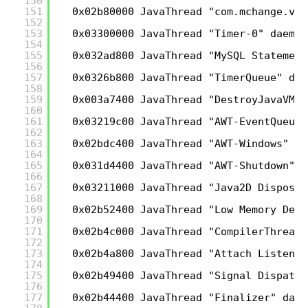
150
151
0x02b80000 JavaThread "com.mchange.v2.
152
153
0x03300000 JavaThread "Timer-0" daemon
154
155
0x032ad800 JavaThread "MySQL Statement
156
157
0x0326b800 JavaThread "TimerQueue" dae
158
159
0x003a7400 JavaThread "DestroyJavaVM" 
160
161
0x03219c00 JavaThread "AWT-EventQueue-
162
163
0x02bdc400 JavaThread "AWT-Windows" da
164
165
0x031d4400 JavaThread "AWT-Shutdown" [
166
167
0x03211000 JavaThread "Java2D Disposer
168
169
0x02b52400 JavaThread "Low Memory Dete
170
171
0x02b4c000 JavaThread "CompilerThread0
172
173
0x02b4a800 JavaThread "Attach Listener
174
175
0x02b49400 JavaThread "Signal Dispatch
176
177
0x02b44400 JavaThread "Finalizer" daem