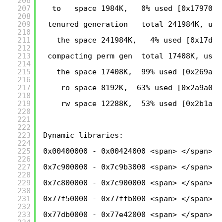
206
207
to   space 1984K,   0% used [0x1797000
208
209
tenured generation   total 241984K, use
210
211
the space 241984K,   4% used [0x17d50
212
213
compacting perm gen  total 17408K, used
214
215
the space 17408K,  99% used [0x269a00
216
217
ro space 8192K,  63% used [0x2a9a000
218
219
rw space 12288K,  53% used [0x2b1a00
220
221
222
223
Dynamic libraries:
224
225
0x00400000 - 0x00424000 <span> </span>C:
226
227
0x7c900000 - 0x7c9b3000 <span> </span>C:
228
229
0x7c800000 - 0x7c900000 <span> </span>C:
230
231
0x77f50000 - 0x77ffb000 <span> </span>C:
232
233
0x77db0000 - 0x77e42000 <span> </span>C: