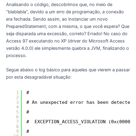
Analisando o código, descobrimos que, no meio de
“blablabla”, devido a um erro de programação, a conexão
era fechada. Sendo assim, ao instanciar um novo
PreparedStatement, com a mesma, o que você espera? Que
seja disparada uma excessão, correto? Errado! No caso do
Access 97 executando no XP (driver do Microsoft Access
versão 4.0.0) ele simplesmente quebra a JVM, finalizando o
processo.
Segue abaixo o log básico para aqueles que vierem a passar
por esta desagradável situação:
1
#
2
3
# An unexpected error has been detected 
4
5
#
6
7
#  EXCEPTION_ACCESS_VIOLATION (0xc000000
8
9
#