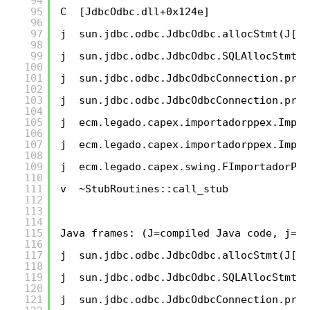
94
95
C  [JdbcOdbc.dll+0x124e]
96
97
j  sun.jdbc.odbc.JdbcOdbc.allocStmt(J[B)
98
99
j  sun.jdbc.odbc.JdbcOdbc.SQLAllocStmt(J
100
101
j  sun.jdbc.odbc.JdbcOdbcConnection.prep
102
103
j  sun.jdbc.odbc.JdbcOdbcConnection.prep
104
105
j  ecm.legado.capex.importadorppex.Impor
106
107
j  ecm.legado.capex.importadorppex.Impor
108
109
j  ecm.legado.capex.swing.FImportadorPQ$
110
111
v  ~StubRoutines::call_stub
112
113
114
115
Java frames: (J=compiled Java code, j=in
116
117
j  sun.jdbc.odbc.JdbcOdbc.allocStmt(J[B)
118
119
j  sun.jdbc.odbc.JdbcOdbc.SQLAllocStmt(J
120
121
j  sun.jdbc.odbc.JdbcOdbcConnection.prep