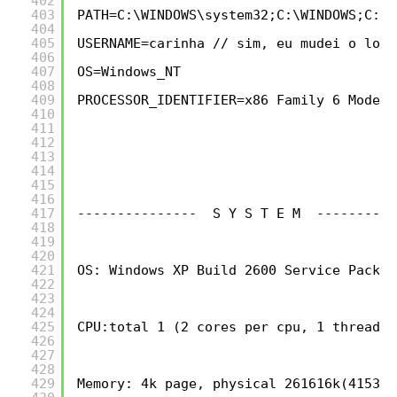
402
403
PATH=C:\WINDOWS\system32;C:\WINDOWS;C:\W
404
405
USERNAME=carinha // sim, eu mudei o log
406
407
OS=Windows_NT
408
409
PROCESSOR_IDENTIFIER=x86 Family 6 Model 
410
411
412
413
414
415
416
417
---------------  S Y S T E M  ----------
418
419
420
421
OS: Windows XP Build 2600 Service Pack 3
422
423
424
425
CPU:total 1 (2 cores per cpu, 1 threads 
426
427
428
429
Memory: 4k page, physical 261616k(41532k