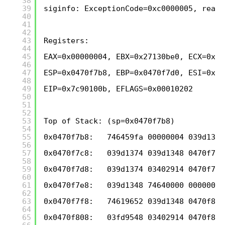
38
39
siginfo: ExceptionCode=0xc0000005, readi
40
41
42
43
Registers:
44
45
EAX=0x00000004, EBX=0x27130be0, ECX=0x7f
46
47
ESP=0x0470f7b8, EBP=0x0470f7d0, ESI=0x00
48
49
EIP=0x7c90100b, EFLAGS=0x00010202
50
51
52
53
Top of Stack: (sp=0x0470f7b8)
54
55
0x0470f7b8:   746459fa 00000004 039d1374
56
57
0x0470f7c8:   039d1374 039d1348 0470f7e0
58
59
0x0470f7d8:   039d1374 03402914 0470f7f4
60
61
0x0470f7e8:   039d1348 74640000 00000000
62
63
0x0470f7f8:   74619652 039d1348 0470f830
64
65
0x0470f808:   03fd9548 03402914 0470f828