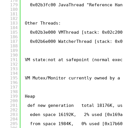
178
179
0x02b3fc00 JavaThread "Reference Handl
180
181
182
183
Other Threads:
184
185
0x02b3e000 VMThread [stack: 0x02c20000
186
187
0x02b6e000 WatcherThread [stack: 0x02e
188
189
190
191
VM state:not at safepoint (normal execut
192
193
194
195
VM Mutex/Monitor currently owned by a th
196
197
198
199
Heap
200
201
def new generation   total 18176K, used
202
203
eden space 16192K,   2% used [0x169a00
204
205
from space 1984K,   0% used [0x17b6000