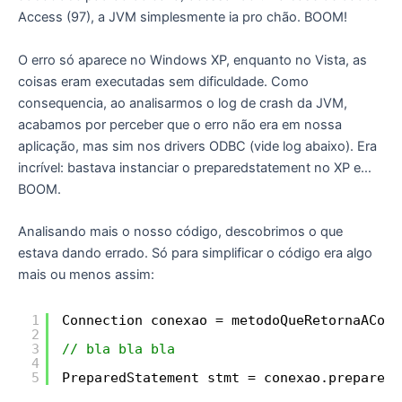
Access (97), a JVM simplesmente ia pro chão. BOOM!
O erro só aparece no Windows XP, enquanto no Vista, as
coisas eram executadas sem dificuldade. Como
consequencia, ao analisarmos o log de crash da JVM,
acabamos por perceber que o erro não era em nossa
aplicação, mas sim nos drivers ODBC (vide log abaixo). Era
incrível: bastava instanciar o preparedstatement no XP e…
BOOM.
Analisando mais o nosso código, descobrimos o que
estava dando errado. Só para simplificar o código era algo
mais ou menos assim:
1
Connection conexao = metodoQueRetornaACone
2
3
// bla bla bla
4
5
PreparedStatement stmt = conexao.prepareSt