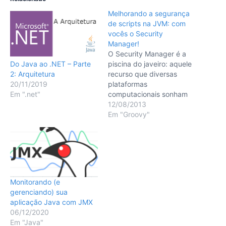
Melhorando a segurança
de scripts na JVM: com
vocês o Security
Manager!
O Security Manager é a
Do Java ao .NET – Parte
piscina do javeiro: aquele
2: Arquitetura
recurso que diversas
20/11/2019
plataformas
Em ".net"
computacionais sonham
possuir e muitos de nós
12/08/2013
simplesmente ignoramos.
Em "Groovy"
Neste vídeo irei mostrar
bem por alto o que vêm a
ser este recurso e como
você pode usá-lo para
executar seus scripts em
um ambiente isolado,
Monitorando (e
impedindo…
gerenciando) sua
aplicação Java com JMX
06/12/2020
Em "Java"