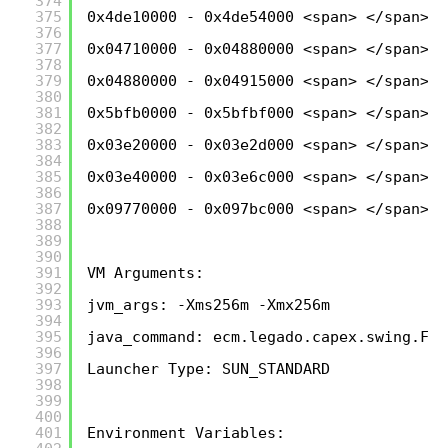
374
375
0x4de10000 - 0x4de54000 <span> </span>C:
376
377
0x04710000 - 0x04880000 <span> </span>C:
378
379
0x04880000 - 0x04915000 <span> </span>C:
380
381
0x5bfb0000 - 0x5bfbf000 <span> </span>C:
382
383
0x03e20000 - 0x03e2d000 <span> </span>C:
384
385
0x03e40000 - 0x03e6c000 <span> </span>C:
386
387
0x09770000 - 0x097bc000 <span> </span>C:
388
389
390
391
VM Arguments:
392
393
jvm_args: -Xms256m -Xmx256m 
394
395
java_command: ecm.legado.capex.swing.FIm
396
397
Launcher Type: SUN_STANDARD
398
399
400
401
Environment Variables: