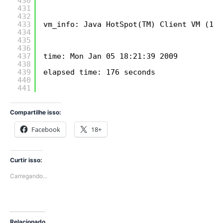
430
431
432
433
vm_info: Java HotSpot(TM) Client VM (11.
434
435
436
437
time: Mon Jan 05 18:21:39 2009
438
439
elapsed time: 176 seconds
440
441
Compartilhe isso:
Facebook
18+
Curtir isso:
Carregando...
Relacionado