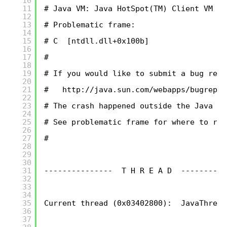
10
11
# Java VM: Java HotSpot(TM) Client VM (1
12
13
# Problematic frame:
14
15
# C  [ntdll.dll+0x100b]
16
17
#
18
19
# If you would like to submit a bug repo
20
21
#   
http://java.sun.com/webapps/bugrepor
22
23
# The crash happened outside the Java Vi
24
25
# See problematic frame for where to rep
26
27
#
28
29
30
31
---------------  T H R E A D  ----------
32
33
34
35
Current thread (0x03402800):  JavaThread
36
37