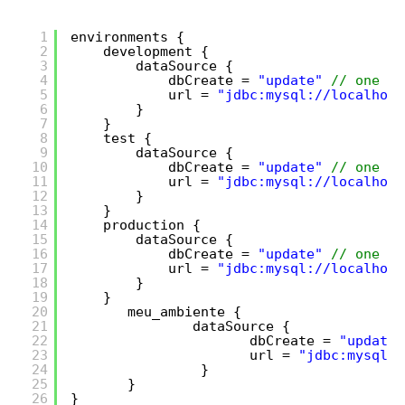
1
environments {
2
development {
3
dataSource {
4
dbCreate = 
"update"
// one of
5
url = 
"jdbc:mysql://localhost
6
}
7
}
8
test {
9
dataSource {
10
dbCreate = 
"update"
// one of
11
url = 
"jdbc:mysql://localhost
12
}
13
}
14
production {
15
dataSource {
16
dbCreate = 
"update"
// one of
17
url = 
"jdbc:mysql://localhost
18
}
19
}
20
meu_ambiente {
21
dataSource {
22
dbCreate = 
"update"
23
url = 
"jdbc:mysql:/
24
}
25
}
26
}