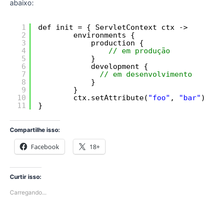
abaixo:
1
def init = { ServletContext ctx ->
2
environments {
3
production {
4
// em produção
5
}
6
development {
7
// em desenvolvimento
8
}
9
}
10
ctx.setAttribute(
"foo"
, 
"bar"
)
11
}
Compartilhe isso:
Facebook
18+
Curtir isso:
Carregando...