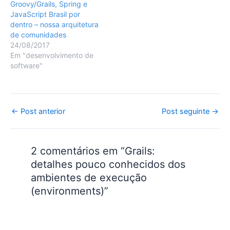
Groovy/Grails, Spring e
Porém, antes de mostrar
JavaScript Brasil por
alguns aspectos pouco
dentro – nossa arquitetura
conhecidos…
de comunidades
24/08/2017
Em "desenvolvimento de
software"
Post
←
Post anterior
Post seguinte
→
navigation
2 comentários em “Grails:
detalhes pouco conhecidos dos
ambientes de execução
(environments)”