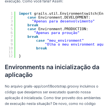
execução. Como você faria? Assim:
1
import
grails.util.Environmentswitch(Envi
2
case
Environment.DEVELOPMENT:
3
"Apenas para desenvolvimento"
4
break
5
case
Environment.PRODUCTION:
6
"Apenas para proução"
7
break
8
case
"meu_environment"
9
"Olha o meu environment aqui!
10
break
11
12
}
Environments na inicialização da
aplicação
No arquivo grails-app/conf/Bootstrap.groovy incluimos o
código que desejamos ser executado quando nossa
aplicação é inicializada. Como tirar proveito dos ambientes
de execução nesta situação? De novo, como no código