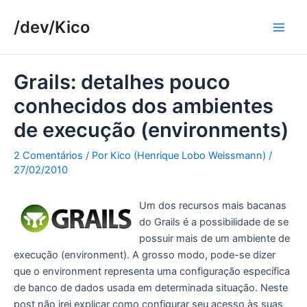
Ir
/dev/Kico
para
Main
o
conteúdo
Men
Grails: detalhes pouco
conhecidos dos ambientes
de execução (environments)
2 Comentários
/ Por
Kico (Henrique Lobo Weissmann)
/
27/02/2010
Um dos recursos mais bacanas
do Grails é a possibilidade de se
possuir mais de um ambiente de
execução (environment). A grosso modo, pode-se dizer
que o environment representa uma configuração específica
de banco de dados usada em determinada situação. Neste
post não irei explicar como configurar seu acesso às suas