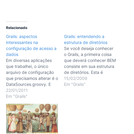
Relacionado
Grails: aspectos
Grails: entendendo a
interessantes na
estrutura de diretórios
configuração de acesso a
Se você deseja conhecer
dados
o Grails, a primeira coisa
Em diversas aplicações
que deverá conhecer BEM
que trabalhei, o único
consiste em sua estrutura
arquivo de configuração
de diretórios. Esta é
que precisamos alterar é o
criada após a execução
15/02/2009
DataSources.groovy. E
do comando grails create-
Em "Grails"
sabe o que é mais
22/01/2011
app [nome da sua
interessante neste
Em "Grails"
aplicação] dentro do
componente do
diretório [nome da sua
framework? É um arquivo
aplicação]. A primeira
de configuração vivo!
vista, pode parecer um
Grails sempre me
pouco complexa, porém,
surpreende, até em sua
como…
configuração básica.