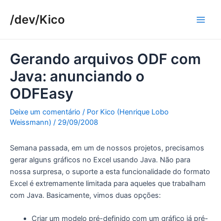
Ir
/dev/Kico
para
Main
o
conteúdo
Men
Gerando arquivos ODF com
Java: anunciando o
ODFEasy
Deixe um comentário
/ Por
Kico (Henrique Lobo
Weissmann)
/
29/09/2008
Semana passada, em um de nossos projetos, precisamos
gerar alguns gráficos no Excel usando Java. Não para
nossa surpresa, o suporte a esta funcionalidade do formato
Excel é extremamente limitada para aqueles que trabalham
com Java. Basicamente, vimos duas opções:
Criar um modelo pré-definido com um gráfico já pré-