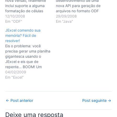
nova versão, finalmente
desenvolvimento de uma
inclui suporte a alguma
nova API para geração de
formatação de células
arquivos no formato ODF
(cor de fundo, fontes,
12/10/2008
(os arquivos com os quais
29/09/2008
bordas, etc.) e iniciei o
Em "ODF"
o OpenOffice trabalha).
Em "Java"
desenvolvimento do
Pois bem, acabo de
JExcel comendo sua
suporte à criação de
liberar o primeiro release
memória? Fácil de
gráficos também. Espero
deste projeto. Ainda é
resolver!
que com este projeto,
bastante rudimentar.
Eis o problema: você
possa ajudar aqueles que
Basicamente, permite aos
precisa gerar uma planilha
passaram pelas mesmas
usuários apenas criar
gigantesca usando o
dificuldades…
novas planilhas…
JExcel e eis que de
repente... BOOM! Um
OutOfMemoryError ocorre
04/02/2009
salta em sua direção.
Em "Excel"
(Devo confessar: adoro
esta biblioteca. Apesar de
não ser tão abrangente
quanto eu gostaria (não
Post
←
Post anterior
Post seguinte
→
inclui gráficos), é simples
navigation
o suficiente para que até
Deixe uma resposta
um…