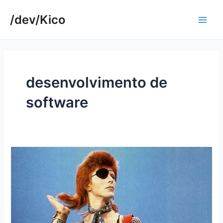
Ir
/dev/Kico
para
Main
o
conteúdo
Men
desenvolvimento de
software