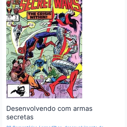
e
mysql
Desenvolvendo com armas
secretas