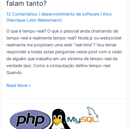
falam tanto?
12 Comentários
/
desenvolvimento de software
/
Kico
(Henrique Lobo Weissmann)
O que é tempo-real? O que o pessoal anda chamando de
tempo-real é realmente tempo-real? Node.js ou websocket
realmente me propiciam uma web “real time”? Vou tentar
responder a todas estas perguntas neste post com a visão
de alguém que trabalha em um sistema de tempo-real de
verdade (eu). Como a computação define tempo-real
Quando
Que
Read More »
“tempo
real”
é
este
de
que