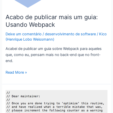
de
comunidades
Acabo de publicar mais um guia:
Usando Webpack
Deixe um comentário
/
desenvolvimento de software
/
Kico
(Henrique Lobo Weissmann)
Acabei de publicar um guia sobre Webpack para aqueles
que, como eu, pensam mais no back-end que no front-
end.
Acabo
Read More »
de
publicar
mais
um
guia:
Usando