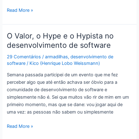
Armadilhas
Read More »
para
desenvolvedores:
em
O Valor, o Hype e o Hypista no
busca
desenvolvimento de software
do
componente
29 Comentários
/
armadilhas
,
desenvolvimento de
perdido
software
/
Kico (Henrique Lobo Weissmann)
Semana passada participei de um evento que me fez
perceber algo que até então achava ser óbvio para a
comunidade de desenvolvimento de software e
simplesmente não é. Sei que muitos vão rir de mim em um
primeiro momento, mas que se dane: vou jogar aqui de
uma vez: as pessoas não sabem ou simplesmente
O
Read More »
Valor,