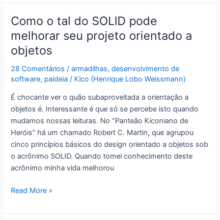
o
Hype
Como o tal do SOLID pode
e
melhorar seu projeto orientado a
o
objetos
Hypista
no
28 Comentários
/
armadilhas
,
desenvolvimento de
desenvolvimento
software
,
paideia
/
Kico (Henrique Lobo Weissmann)
de
É chocante ver o quão subaproveitada a orientação a
software
objetos é. Interessante é que só se percebe isto quando
mudamos nossas leituras. No “Panteão Kiconiano de
Heróis” há um chamado Robert C. Martin, que agrupou
cinco princípios básicos do design orientado a objetos sob
o acrônimo SOLID. Quando tomei conhecimento deste
acrônimo minha vida melhorou
Como
Read More »
o
tal