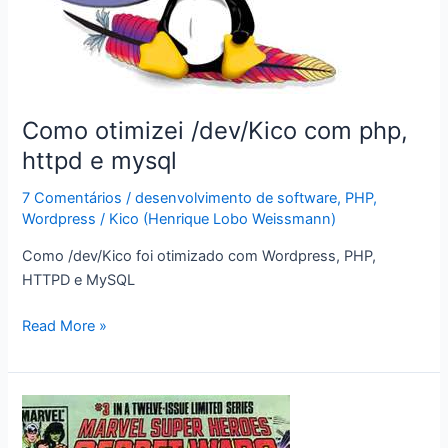
falam
tanto?
Como otimizei /dev/Kico com php,
httpd e mysql
7 Comentários
/
desenvolvimento de software
,
PHP
,
Wordpress
/
Kico (Henrique Lobo Weissmann)
Como /dev/Kico foi otimizado com Wordpress, PHP,
HTTPD e MySQL
Como
Read More »
otimizei
/dev/Kico
com
php,
httpd