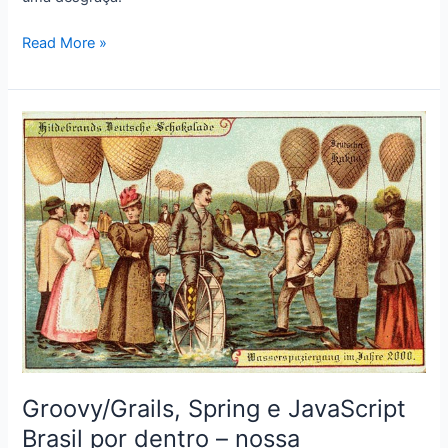
Apodrecendo
Read More »
seu
software
com
rebeldia
Groovy/Grails, Spring e JavaScript
Brasil por dentro – nossa