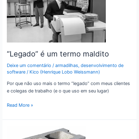
“Legado” é um termo maldito
Deixe um comentário
/
armadilhas
,
desenvolvimento de
software
/
Kico (Henrique Lobo Weissmann)
Por que não uso mais o termo “legado” com meus clientes
e colegas de trabalho (e o que uso em seu lugar)
“Legado”
Read More »
é
um
termo
maldito