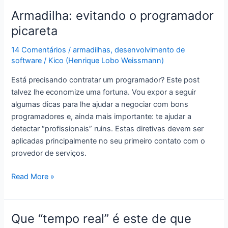
melhorar
Armadilha: evitando o programador
o
picareta
mercado
de
14 Comentários
/
armadilhas
,
desenvolvimento de
software
software
/
Kico (Henrique Lobo Weissmann)
Está precisando contratar um programador? Este post
talvez lhe economize uma fortuna. Vou expor a seguir
algumas dicas para lhe ajudar a negociar com bons
programadores e, ainda mais importante: te ajudar a
detectar “profissionais” ruins. Estas diretivas devem ser
aplicadas principalmente no seu primeiro contato com o
provedor de serviços.
Armadilha:
Read More »
evitando
o
programador
Que “tempo real” é este de que
picareta