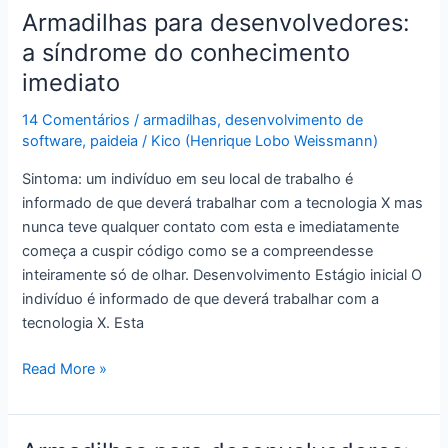
do
Armadilhas para desenvolvedores:
SOLID
a síndrome do conhecimento
pode
imediato
melhorar
seu
14 Comentários
/
armadilhas
,
desenvolvimento de
projeto
software
,
paideia
/
Kico (Henrique Lobo Weissmann)
orientado
Sintoma: um indivíduo em seu local de trabalho é
a
informado de que deverá trabalhar com a tecnologia X mas
objetos
nunca teve qualquer contato com esta e imediatamente
começa a cuspir código como se a compreendesse
inteiramente só de olhar. Desenvolvimento Estágio inicial O
indivíduo é informado de que deverá trabalhar com a
tecnologia X. Esta
Armadilhas
Read More »
para
desenvolvedores:
a