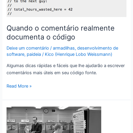
Webpack
Quando o comentário realmente
documenta o código
Deixe um comentário
/
armadilhas
,
desenvolvimento de
software
,
paideia
/
Kico (Henrique Lobo Weissmann)
Algumas dicas rápidas e fáceis que lhe ajudarão a escrever
comentários mais úteis em seu código fonte.
Quando
Read More »
o
comentário
realmente
documenta
o
código