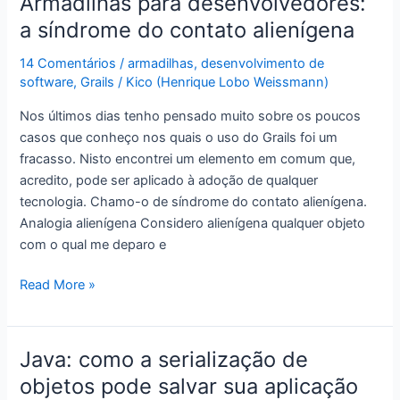
Armadilhas para desenvolvedores:
síndrome
a síndrome do contato alienígena
do
conhecimento
14 Comentários
/
armadilhas
,
desenvolvimento de
imediato
software
,
Grails
/
Kico (Henrique Lobo Weissmann)
Nos últimos dias tenho pensado muito sobre os poucos
casos que conheço nos quais o uso do Grails foi um
fracasso. Nisto encontrei um elemento em comum que,
acredito, pode ser aplicado à adoção de qualquer
tecnologia. Chamo-o de síndrome do contato alienígena.
Analogia alienígena Considero alienígena qualquer objeto
com o qual me deparo e
Armadilhas
Read More »
para
desenvolvedores:
a
Java: como a serialização de
síndrome
objetos pode salvar sua aplicação
do