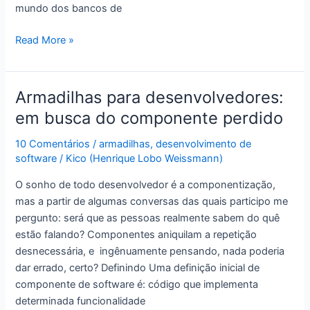
mundo dos bancos de
Corpo
Read More »
estranho:
questionando
a
Armadilhas para desenvolvedores:
orientação
em busca do componente perdido
a
objetos
10 Comentários
/
armadilhas
,
desenvolvimento de
software
/
Kico (Henrique Lobo Weissmann)
O sonho de todo desenvolvedor é a componentização,
mas a partir de algumas conversas das quais participo me
pergunto: será que as pessoas realmente sabem do quê
estão falando? Componentes aniquilam a repetição
desnecessária, e ingênuamente pensando, nada poderia
dar errado, certo? Definindo Uma definição inicial de
componente de software é: código que implementa
determinada funcionalidade