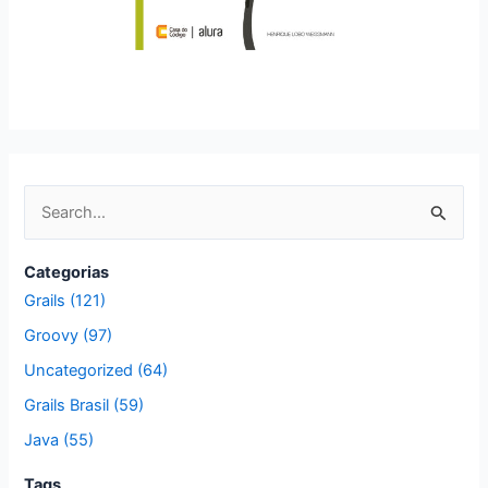
P
e
s
Categorias
q
Grails (121)
u
Groovy (97)
i
Uncategorized (64)
s
Grails Brasil (59)
a
Java (55)
r
p
Tags