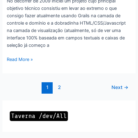
No decorrer de 2009 iniciei um projeto cujo principal
objetivo técnico consistiu em levar ao extremo o que
consigo fazer atualmente usando Grails na camada de
controle e domínio e a dobradinha HTML/CSS/Javascript
na camada de visualização (atualmente, só de ver uma
interface 100% baseada em campos textuais e caixas de
seleção já começo a
Por
Read More »
que
resolvi
largar
Paginação
1
2
Next
→
o
de
HTML
post
e
partir
pro
Flash
(Flex