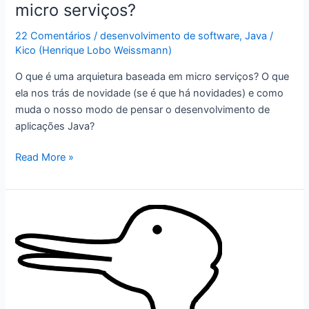
micro serviços?
22 Comentários
/
desenvolvimento de software
,
Java
/
Kico (Henrique Lobo Weissmann)
O que é uma arquietura baseada em micro serviços? O que
ela nos trás de novidade (se é que há novidades) e como
muda o nosso modo de pensar o desenvolvimento de
aplicações Java?
O
Read More »
que
é
arquitetura
baseada
em
micro
serviços?