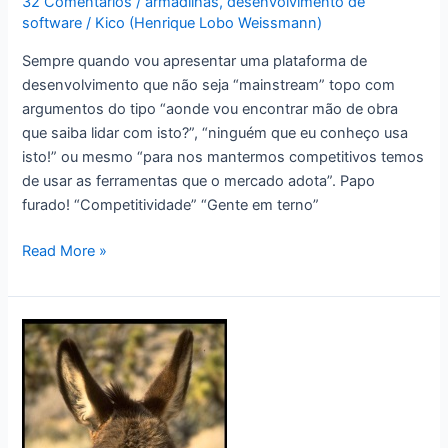
32 Comentários
/
armadilhas
,
desenvolvimento de
software
/
Kico (Henrique Lobo Weissmann)
Sempre quando vou apresentar uma plataforma de
desenvolvimento que não seja “mainstream” topo com
argumentos do tipo “aonde vou encontrar mão de obra
que saiba lidar com isto?”, “ninguém que eu conheço usa
isto!” ou mesmo “para nos mantermos competitivos temos
de usar as ferramentas que o mercado adota”. Papo
furado! “Competitividade” “Gente em terno”
Desenvolvendo
Read More »
com
armas
secretas