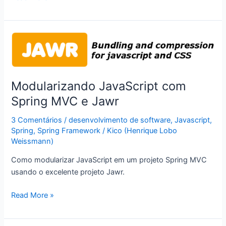
a
necessidade
do
deploy
em
aplicações
web
Modularizando JavaScript com
monolíticas
Spring MVC e Jawr
3 Comentários
/
desenvolvimento de software
,
Javascript
,
Spring
,
Spring Framework
/
Kico (Henrique Lobo
Weissmann)
Como modularizar JavaScript em um projeto Spring MVC
usando o excelente projeto Jawr.
Modularizando
Read More »
JavaScript
com