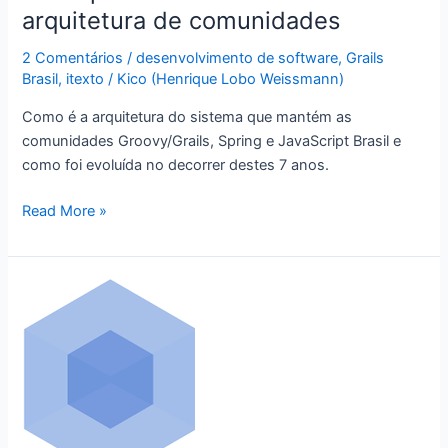
arquitetura de comunidades
2 Comentários
/
desenvolvimento de software
,
Grails
Brasil
,
itexto
/
Kico (Henrique Lobo Weissmann)
Como é a arquitetura do sistema que mantém as
comunidades Groovy/Grails, Spring e JavaScript Brasil e
como foi evoluída no decorrer destes 7 anos.
Groovy/Grails,
Read More »
Spring
e
JavaScript
Brasil
por
dentro
–
nossa
arquitetura