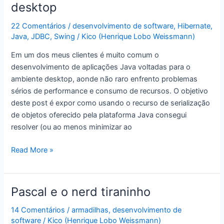
desktop
contato
alienígena
22 Comentários
/
desenvolvimento de software
,
Hibernate
,
Java
,
JDBC
,
Swing
/
Kico (Henrique Lobo Weissmann)
Em um dos meus clientes é muito comum o
desenvolvimento de aplicações Java voltadas para o
ambiente desktop, aonde não raro enfrento problemas
sérios de performance e consumo de recursos. O objetivo
deste post é expor como usando o recurso de serialização
de objetos oferecido pela plataforma Java consegui
resolver (ou ao menos minimizar ao
Java:
Read More »
como
a
serialização
Pascal e o nerd tiraninho
de
objetos
14 Comentários
/
armadilhas
,
desenvolvimento de
software
/
Kico (Henrique Lobo Weissmann)
pode