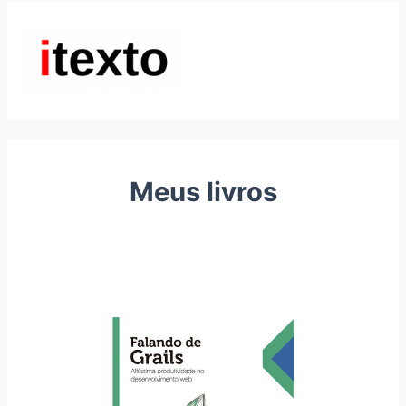
na
realidade)
Meus livros