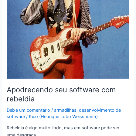
Apodrecendo seu software com
rebeldia
Deixe um comentário
/
armadilhas
,
desenvolvimento de
software
/
Kico (Henrique Lobo Weissmann)
Rebeldia é algo muito lindo, mas em software pode ser
uma desgraça.