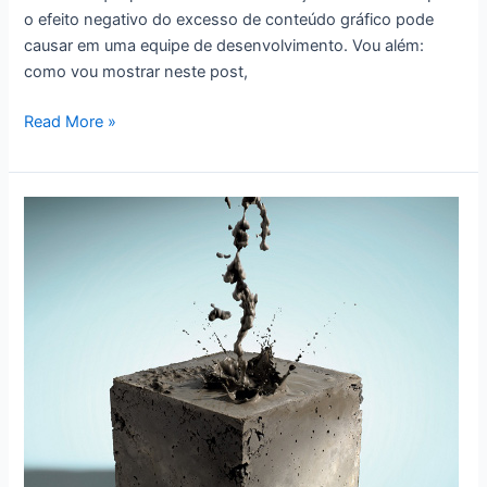
o efeito negativo do excesso de conteúdo gráfico pode
causar em uma equipe de desenvolvimento. Vou além:
como vou mostrar neste post,
Quando
Read More »
o
diagrama
te
emburrece:
involução
linguística
por
UML
em
excesso