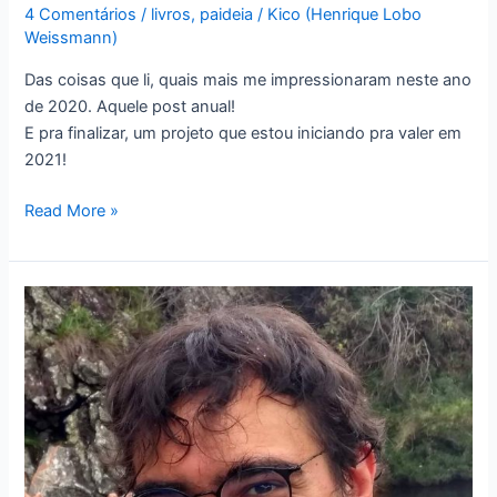
4 Comentários
/
livros
,
paideia
/
Kico (Henrique Lobo
Weissmann)
Das coisas que li, quais mais me impressionaram neste ano
de 2020. Aquele post anual!
E pra finalizar, um projeto que estou iniciando pra valer em
2021!
Minhas
Read More »
boas
leituras
de
2020