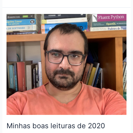
boas
(e
não
tão
boas)
leituras
de
2022
Minhas boas leituras de 2020