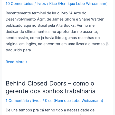
10 Comentários
/
livros
/
Kico (Henrique Lobo Weissmann)
Recentemente terminei de ler o livro “A Arte do
Desenvolvimento Ágil”, de James Shore e Shane Warden,
publicado aqui no Brasil pela Alta Books. Venho me
dedicando ultimamente a me aprofundar no assunto,
sendo assim, como já havia lido algumas resenhas do
original em inglês, ao encontrar em uma livraria o memso já
traduzido para
Livro
Read More »
“A
arte
do
Behind Closed Doors – como o
Desenvolvimento
gerente dos sonhos trabalharia
Ágil”:bacana,
porém
1 Comentário
/
livros
/
Kico (Henrique Lobo Weissmann)
com
De uns tempos pra cá tenho tido a necessidade de
tradução