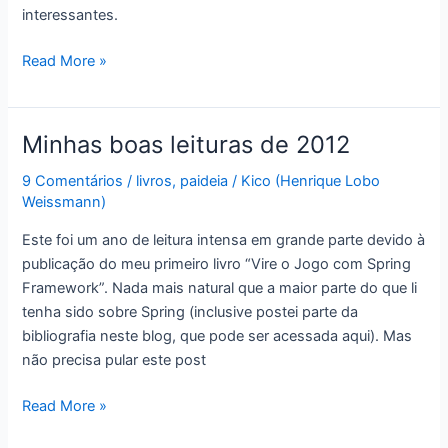
interessantes.
Pirateando
Read More »
livros
e
ferrando
Minhas boas leituras de 2012
o
Brasil
9 Comentários
/
livros
,
paideia
/
Kico (Henrique Lobo
Weissmann)
Este foi um ano de leitura intensa em grande parte devido à
publicação do meu primeiro livro “Vire o Jogo com Spring
Framework”. Nada mais natural que a maior parte do que li
tenha sido sobre Spring (inclusive postei parte da
bibliografia neste blog, que pode ser acessada aqui). Mas
não precisa pular este post
Minhas
Read More »
boas