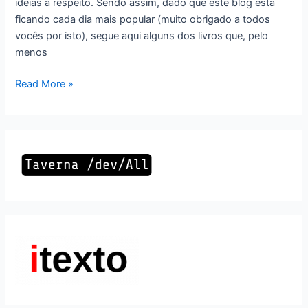
idéias a respeito. Sendo assim, dado que este blog está
ficando cada dia mais popular (muito obrigado a todos
vocês por isto), segue aqui alguns dos livros que, pelo
menos
Leituras
Read More »
obrigatórias
(ao
menos
pra
mim)
a
todo
desenvolvedor