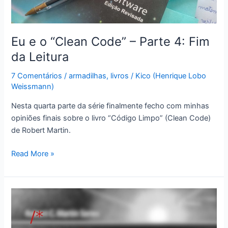
Eu e o “Clean Code” – Parte 4: Fim
da Leitura
7 Comentários
/
armadilhas
,
livros
/
Kico (Henrique Lobo
Weissmann)
Nesta quarta parte da série finalmente fecho com minhas
opiniões finais sobre o livro “Código Limpo” (Clean Code)
de Robert Martin.
Eu
Read More »
e
o
“Clean
Code”
–
Parte