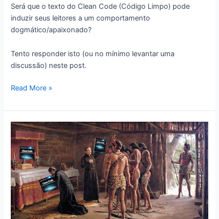
Será que o texto do Clean Code (Código Limpo) pode
induzir seus leitores a um comportamento
dogmático/apaixonado?
Tento responder isto (ou no mínimo levantar uma
discussão) neste post.
Eu
Read More »
e
o
“Clean
Code”
–
Parte
2:
Descompilando