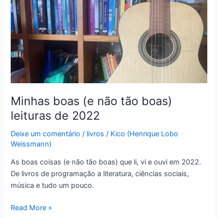
(o
livro)
–
Parte
1:
Catequização
Minhas boas (e não tão boas)
leituras de 2022
Deixe um comentário
/
livros
/
Kico (Henrique Lobo
Weissmann)
As boas coisas (e não tão boas) que li, vi e ouvi em 2022.
De livros de programação a literatura, ciências sociais,
música e tudo um pouco.
Minhas
Read More »