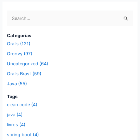
P
e
s
Categorias
q
Grails (121)
u
Groovy (97)
i
Uncategorized (64)
s
Grails Brasil (59)
a
Java (55)
r
p
Tags
clean code (4)
o
r
java (4)
:
livros (4)
spring boot (4)