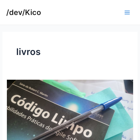
Ir
/dev/Kico
para
Main
o
conteúdo
Men
livros