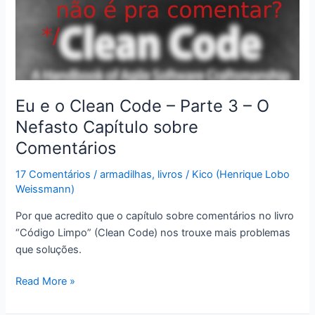
4:
Fim
da
Leitura
Eu e o Clean Code – Parte 3 – O
Nefasto Capítulo sobre
Comentários
17 Comentários
/
armadilhas
,
livros
/
Kico (Henrique Lobo
Weissmann)
Por que acredito que o capítulo sobre comentários no livro
“Código Limpo” (Clean Code) nos trouxe mais problemas
que soluções.
Eu
Read More »
e
o