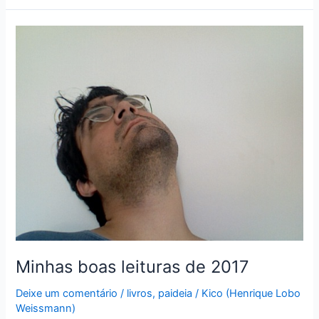
leituras
de
2018
Minhas boas leituras de 2017
Deixe um comentário
/
livros
,
paideia
/
Kico (Henrique Lobo
Weissmann)