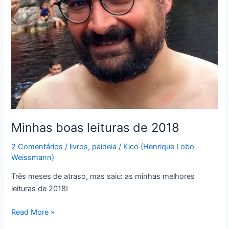
Minhas boas leituras de 2018
2 Comentários
/
livros
,
paideia
/
Kico (Henrique Lobo
Weissmann)
Três meses de atraso, mas saiu: as minhas melhores
leituras de 2018!
Minhas
Read More »
boas