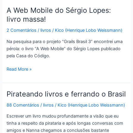
com
A Web Mobile do Sérgio Lopes:
Spring
livro massa!
na
coleção
2 Comentários
/
livros
/
Kico (Henrique Lobo Weissmann)
Frameworks
Na pesquisa para o projeto “Grails Brasil 3” encontrei uma
Java
pérola: o livro “A Web Mobile” do Sérgio Lopes publicado
da
pela Casa do Código.
Casa
do
A
Read More »
Código!
Web
Mobile
do
Pirateando livros e ferrando o Brasil
Sérgio
Lopes:
88 Comentários
/
livros
/
Kico (Henrique Lobo Weissmann)
livro
Escrever um livro mudou profundamente a visão que eu
massa!
tinha a respeito da pirataria e após longas conversas com
amigos e Nanna chegamos a conclusões bastante