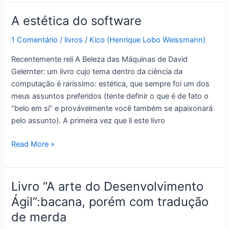
leituras
de
A estética do software
2012
1 Comentário
/
livros
/
Kico (Henrique Lobo Weissmann)
Recentemente reli A Beleza das Máquinas de David
Gelernter: um livro cujo tema dentro da ciência da
computação é raríssimo: estética, que sempre foi um dos
meus assuntos preferidos (tente definir o que é de fato o
“belo em si” e provávelmente você também se apaixonará
pelo assunto). A primeira vez que li este livro
A
Read More »
estética
do
software
Livro “A arte do Desenvolvimento
Ágil”:bacana, porém com tradução
de merda