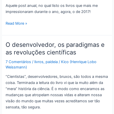
Aquele post anual, no qual listo os livros que mais me
impressionaram durante o ano, agora, o de 2017!
Minhas
Read More »
boas
leituras
de
O desenvolvedor, os paradigmas e
2017
as revoluções científicas
7 Comentários
/
livros
,
paideia
/
Kico (Henrique Lobo
Weissmann)
“Cientistas”, desenvolvedores, bruxos, são todos a mesma
coisa. Terminada a leitura do livro vi que ia muito além da
“mera” história da ciência. É o modo como encaramos as
mudanças que atropelam nossas vidas e alteram nossa
visão do mundo que muitas vezes acreditamos ser tão
sensata, tão segura.