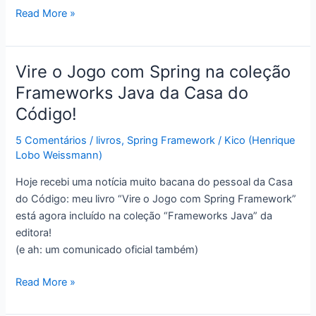
O
Read More »
desenvolvedor,
os
paradigmas
Vire o Jogo com Spring na coleção
e
Frameworks Java da Casa do
as
Código!
revoluções
científicas
5 Comentários
/
livros
,
Spring Framework
/
Kico (Henrique
Lobo Weissmann)
Hoje recebi uma notícia muito bacana do pessoal da Casa
do Código: meu livro “Vire o Jogo com Spring Framework”
está agora incluído na coleção “Frameworks Java” da
editora!
(e ah: um comunicado oficial também)
Vire
Read More »
o
Jogo