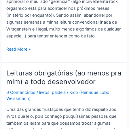
aprimorar o meu lado “gerencial” (algo incrívelmente rock
de
orgasmico está para acontecer nos próximos meses
merda
(mistério por enquanto)). Sendo assim, abandonei por
algumas semanas a minha leitura convencional (nada de
Wittgenstein e Hegel, muito menos algoritmos de qualquer
espécie…) para tentar entender como de fato
Behind
Read More »
Closed
Doors
–
Leituras obrigatórias (ao menos pra
como
mim) a todo desenvolvedor
o
gerente
6 Comentários
/
livros
,
paideia
/
Kico (Henrique Lobo
dos
Weissmann)
sonhos
Uma das grandes frustações que tenho diz respeito aos
trabalharia
livros que leio, pois conheço pouquíssimas pessoas que
também os leram para que possamos trocar algumas