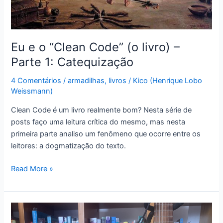
Eu e o “Clean Code” (o livro) –
Parte 1: Catequização
4 Comentários
/
armadilhas
,
livros
/
Kico (Henrique Lobo
Weissmann)
Clean Code é um livro realmente bom? Nesta série de
posts faço uma leitura crítica do mesmo, mas nesta
primeira parte analiso um fenômeno que ocorre entre os
leitores: a dogmatização do texto.
Eu
Read More »
e
o
“Clean
Code”