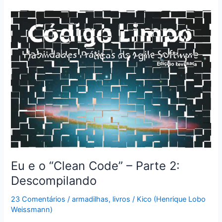
Clean
Code
–
Parte
3
–
O
Nefasto
Capítulo
sobre
Comentários
Eu e o “Clean Code” – Parte 2:
Descompilando
23 Comentários
/
armadilhas
,
livros
/
Kico (Henrique Lobo
Weissmann)